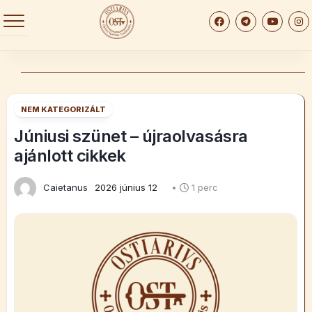
Skip
to
content
NEM KATEGORIZÁLT
Júniusi szünet – újraolvasásra
ajánlott cikkek
Caietanus
2026 június 12
•
1 perc