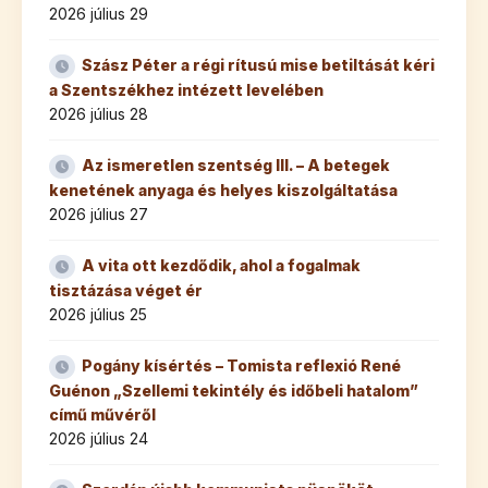
2026 július 29
Szász Péter a régi rítusú mise betiltását kéri
a Szentszékhez intézett levelében
2026 július 28
Az ismeretlen szentség III. – A betegek
kenetének anyaga és helyes kiszolgáltatása
2026 július 27
A vita ott kezdődik, ahol a fogalmak
tisztázása véget ér
2026 július 25
Pogány kísértés – Tomista reflexió René
Guénon „Szellemi tekintély és időbeli hatalom”
című művéről
2026 július 24