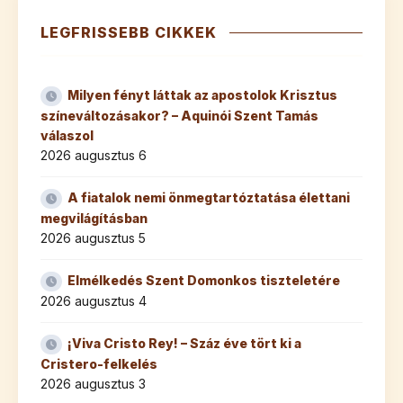
LEGFRISSEBB CIKKEK
Milyen fényt láttak az apostolok Krisztus
színeváltozásakor? – Aquinói Szent Tamás
válaszol
2026 augusztus 6
A fiatalok nemi önmegtartóztatása élettani
megvilágításban
2026 augusztus 5
Elmélkedés Szent Domonkos tiszteletére
2026 augusztus 4
¡Viva Cristo Rey! – Száz éve tört ki a
Cristero-felkelés
2026 augusztus 3