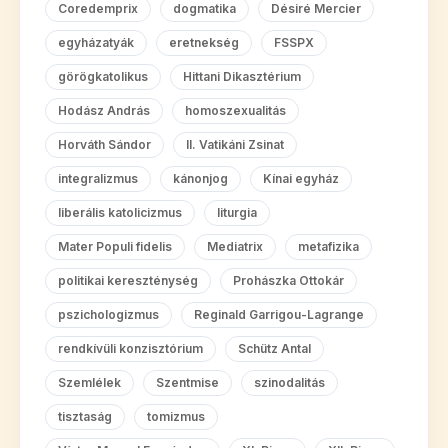
Coredemprix
dogmatika
Désiré Mercier
egyházatyák
eretnekség
FSSPX
görögkatolikus
Hittani Dikasztérium
Hodász András
homoszexualitás
Horváth Sándor
II. Vatikáni Zsinat
integralizmus
kánonjog
Kínai egyház
liberális katolicizmus
liturgia
Mater Populi fidelis
Mediatrix
metafizika
politikai kereszténység
Prohászka Ottokár
pszichologizmus
Reginald Garrigou-Lagrange
rendkívüli konzisztórium
Schütz Antal
Szemlélek
Szentmise
szinodalitás
tisztaság
tomizmus