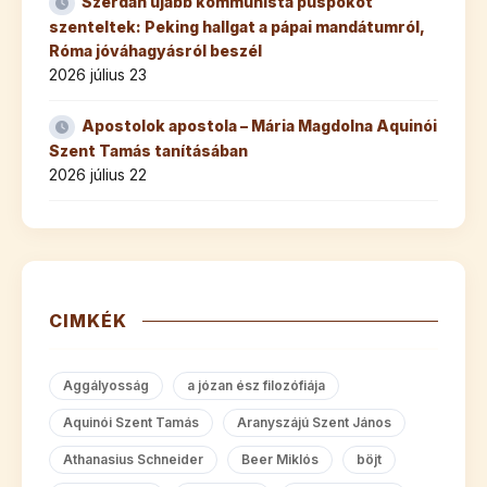
Szerdán újabb kommunista püspököt
szenteltek: Peking hallgat a pápai mandátumról,
Róma jóváhagyásról beszél
2026 július 23
Apostolok apostola – Mária Magdolna Aquinói
Szent Tamás tanításában
2026 július 22
CIMKÉK
Aggályosság
a józan ész filozófiája
Aquinói Szent Tamás
Aranyszájú Szent János
Athanasius Schneider
Beer Miklós
böjt