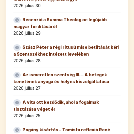
2026 július 30
Recenzió a Summa Theologiae legújabb
magyar fordításáról
2026 július 29
Szász Péter a régi rítusú mise betiltását kéri
a Szentszékhez intézett levelében
2026 július 28
Az ismeretlen szentség III. – A betegek
kenetének anyaga és helyes kiszolgáltatása
2026 július 27
A vita ott kezdődik, ahol a fogalmak
tisztázása véget ér
2026 július 25
Pogány kísértés – Tomista reflexió René