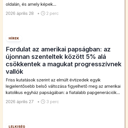
oldalán, és amely képek...
2026 április 28
•
2 perc
HÍREK
Fordulat az amerikai papságban: az
újonnan szenteltek között 5% alá
csökkentek a magukat progresszívnek
vallók
Friss kutatások szerint az elmúlt évtizedek egyik
legjelentősebb belső változása figyelhető meg az amerikai
katolikus egyház papságában: a fiatalabb papgenerációk...
2026 április 27
•
3 perc
LELKISÉG