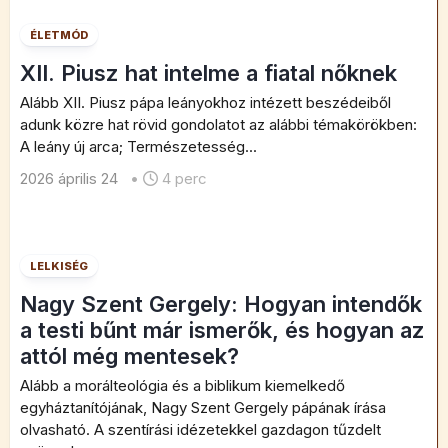
ÉLETMÓD
XII. Piusz hat intelme a fiatal nőknek
Alább XII. Piusz pápa leányokhoz intézett beszédeiből
adunk közre hat rövid gondolatot az alábbi témakörökben:
A leány új arca; Természetesség...
2026 április 24
•
4 perc
LELKISÉG
Nagy Szent Gergely: Hogyan intendők
a testi bűnt már ismerők, és hogyan az
attól még mentesek?
Alább a morálteológia és a biblikum kiemelkedő
egyháztanítójának, Nagy Szent Gergely pápának írása
olvasható. A szentírási idézetekkel gazdagon tűzdelt