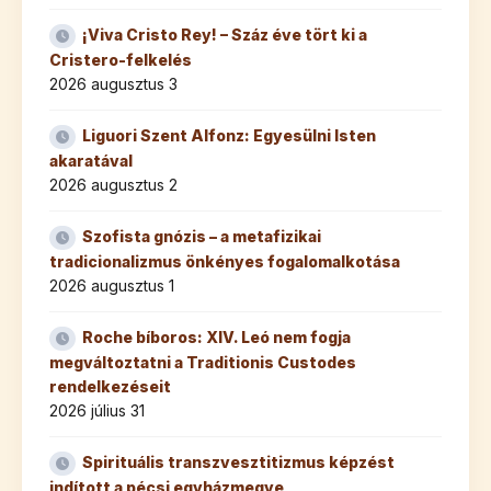
¡Viva Cristo Rey! – Száz éve tört ki a
Cristero-felkelés
2026 augusztus 3
Liguori Szent Alfonz: Egyesülni Isten
akaratával
2026 augusztus 2
Szofista gnózis – a metafizikai
tradicionalizmus önkényes fogalomalkotása
2026 augusztus 1
Roche bíboros: XIV. Leó nem fogja
megváltoztatni a Traditionis Custodes
rendelkezéseit
2026 július 31
Spirituális transzvesztitizmus képzést
indított a pécsi egyházmegye