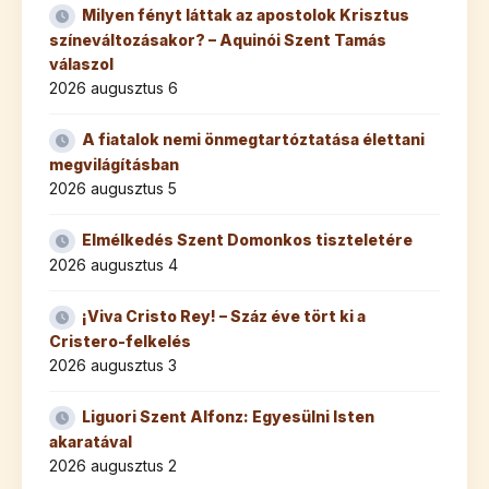
Milyen fényt láttak az apostolok Krisztus
színeváltozásakor? – Aquinói Szent Tamás
válaszol
2026 augusztus 6
A fiatalok nemi önmegtartóztatása élettani
megvilágításban
2026 augusztus 5
Elmélkedés Szent Domonkos tiszteletére
2026 augusztus 4
¡Viva Cristo Rey! – Száz éve tört ki a
Cristero-felkelés
2026 augusztus 3
Liguori Szent Alfonz: Egyesülni Isten
akaratával
2026 augusztus 2