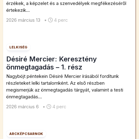
érzékek, a képzelet és a szenvedélyek megfékezéséről
értekezik...
2026 március 13
•
4 perc
LELKISÉG
Désiré Mercier: Keresztény
önmegtagadás – 1. rész
Nagyböjt péntekein Désiré Mercier írásából fordítunk
részleteket lelki tartalomként. Az első részben
megismerjük az önmegtagadás tárgyát, valamint a testi
önmegtagadás...
2026 március 6
•
4 perc
ARCKÉPCSARNOK