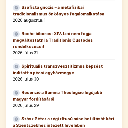
Szofista gnózis – a metafizikai
tradicionalizmus önkényes fogalomalkotása
2026 augusztus 1
Roche bíboros: XIV. Leó nem fogja
megváltoztatni a Traditionis Custodes
rendelkezéseit
2026 július 31
Spirituális transzvesztitizmus képzést
indított a pécsi egyházmegye
2026 július 30
Recenzió a Summa Theologiae legújabb
magyar fordításáról
2026 július 29
Szász Péter a régi rítusú mise betiltását kéri
a Szentszékhez intézett levelében