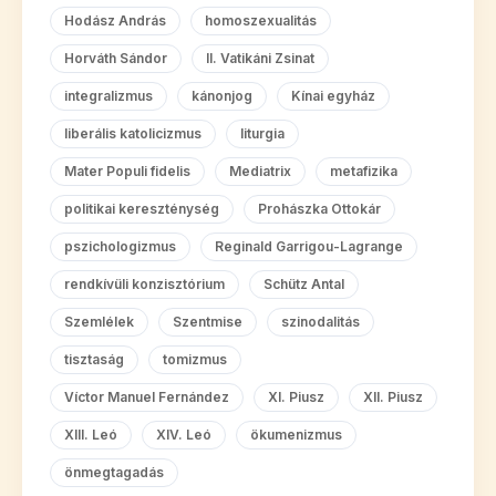
Hodász András
homoszexualitás
Horváth Sándor
II. Vatikáni Zsinat
integralizmus
kánonjog
Kínai egyház
liberális katolicizmus
liturgia
Mater Populi fidelis
Mediatrix
metafizika
politikai kereszténység
Prohászka Ottokár
pszichologizmus
Reginald Garrigou-Lagrange
rendkívüli konzisztórium
Schütz Antal
Szemlélek
Szentmise
szinodalitás
tisztaság
tomizmus
Víctor Manuel Fernández
XI. Piusz
XII. Piusz
XIII. Leó
XIV. Leó
ökumenizmus
önmegtagadás