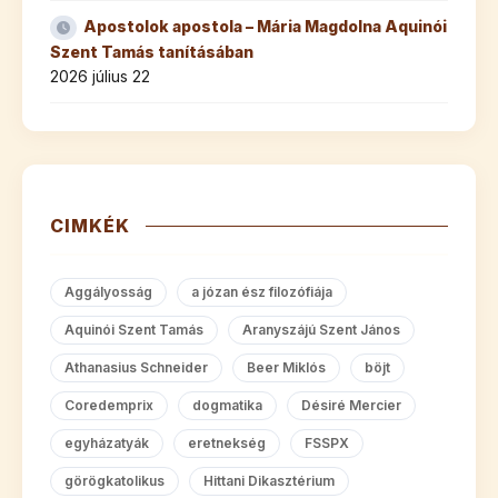
Apostolok apostola – Mária Magdolna Aquinói
Szent Tamás tanításában
2026 július 22
CIMKÉK
Aggályosság
a józan ész filozófiája
Aquinói Szent Tamás
Aranyszájú Szent János
Athanasius Schneider
Beer Miklós
böjt
Coredemprix
dogmatika
Désiré Mercier
egyházatyák
eretnekség
FSSPX
görögkatolikus
Hittani Dikasztérium