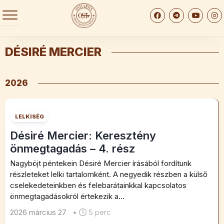
Skip
to
content
DÉSIRÉ MERCIER
2026
LELKISÉG
Désiré Mercier: Keresztény
önmegtagadás – 4. rész
Nagyböjt péntekein Désiré Mercier írásából fordítunk
részleteket lelki tartalomként. A negyedik részben a külső
cselekedeteinkben és felebarátainkkal kapcsolatos
önmegtagadásokról értekezik a...
2026 március 27
•
5 perc