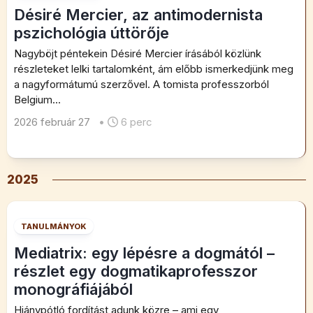
Désiré Mercier, az antimodernista
pszichológia úttörője
Nagyböjt péntekein Désiré Mercier írásából közlünk
részleteket lelki tartalomként, ám előbb ismerkedjünk meg
a nagyformátumú szerzővel. A tomista professzorból
Belgium...
2026 február 27
•
6 perc
2025
TANULMÁNYOK
Mediatrix: egy lépésre a dogmától –
részlet egy dogmatikaprofesszor
monográfiájából
Hiánypótló fordítást adunk közre – ami egy