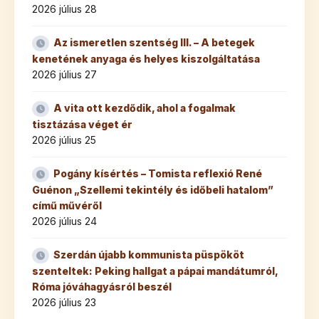
2026 július 28
Az ismeretlen szentség III. – A betegek
kenetének anyaga és helyes kiszolgáltatása
2026 július 27
A vita ott kezdődik, ahol a fogalmak
tisztázása véget ér
2026 július 25
Pogány kísértés – Tomista reflexió René
Guénon „Szellemi tekintély és időbeli hatalom”
című művéről
2026 július 24
Szerdán újabb kommunista püspököt
szenteltek: Peking hallgat a pápai mandátumról,
Róma jóváhagyásról beszél
2026 július 23