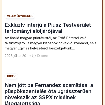
VÉLEMÉNYCIKKEK
Exkluzív interjú a Piusz Testvérület
tartományi elöljárójával
Az önálló magyar priorátusról, az Erdő Péterrel való
találkozójáról, a magyar kispapok növekvő számáról, és a
magyar Egyház helyzetéről beszélgettünk...
2026 július 20
•
10 perc
HÍREK
Nem jött be Fernandez számítása: a
püspökszentelés óta ugrásszerűen
növekszik az SSPX miséinek
látogatottsága