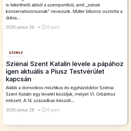
is tekinthető abból a szempontból, amit „zsinati
konzervativizmusnak” nevezünk. Müller bíboros osztotta a
dubia...
2026 június 29
•
6 perc
SZEMLE
Sziénai Szent Katalin levele a pápához
igen aktuális a Piusz Testvérület
kapcsán
Alább a domonkos misztikus és egyházdoktor Sziénai
Szent Katalin egy levelét közöljük, melyet VI. Orbánhoz
intézett. A 14. században készült...
2026 június 28
•
6 perc