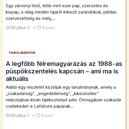
Egy városnyi hívő, több mint ezer pap, szerzetes és
kispap, a világ minden tájáról érkező zarándokok, példás
szervezettség és mély,...
2026 július 2
•
6 perc
TANULMÁNYOK
A legfőbb félremagyarázás az 1988-as
püspökszentelés kapcsán – ami ma is
aktuális
Alább egy részletét közöljük egy tanulmánynak, amely a
„szakadárság”, „engedetlenség”, „kiközösítés”
relációjában kíván tájékoztatást adni. Önmagában szakadár
cselekedet-e Lefebvre pápának...
2026 július 1
•
9 perc