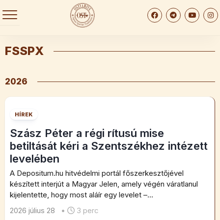
Skip
to
content
FSSPX
2026
HÍREK
Szász Péter a régi rítusú mise
betiltását kéri a Szentszékhez intézett
levelében
A Depositum.hu hitvédelmi portál főszerkesztőjével
készített interjút a Magyar Jelen, amely végén váratlanul
kijelentette, hogy most aláír egy levelet –...
2026 július 28
•
3 perc