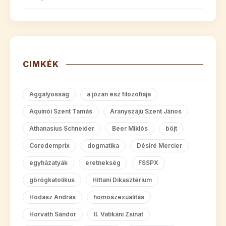
CIMKÉK
Aggályosság
a józan ész filozófiája
Aquinói Szent Tamás
Aranyszájú Szent János
Athanasius Schneider
Beer Miklós
böjt
Coredemprix
dogmatika
Désiré Mercier
egyházatyák
eretnekség
FSSPX
görögkatolikus
Hittani Dikasztérium
Hodász András
homoszexualitás
Horváth Sándor
II. Vatikáni Zsinat