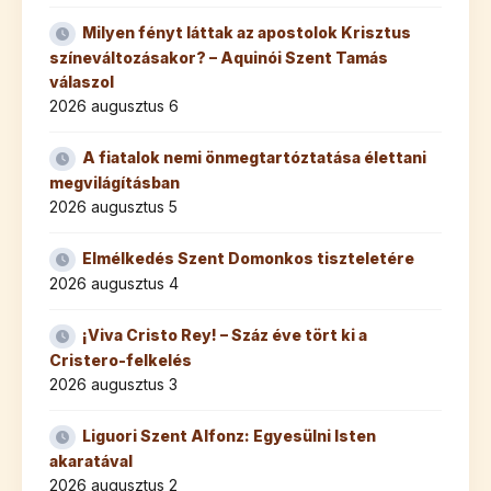
Milyen fényt láttak az apostolok Krisztus
színeváltozásakor? – Aquinói Szent Tamás
válaszol
2026 augusztus 6
A fiatalok nemi önmegtartóztatása élettani
megvilágításban
2026 augusztus 5
Elmélkedés Szent Domonkos tiszteletére
2026 augusztus 4
¡Viva Cristo Rey! – Száz éve tört ki a
Cristero-felkelés
2026 augusztus 3
Liguori Szent Alfonz: Egyesülni Isten
akaratával
2026 augusztus 2