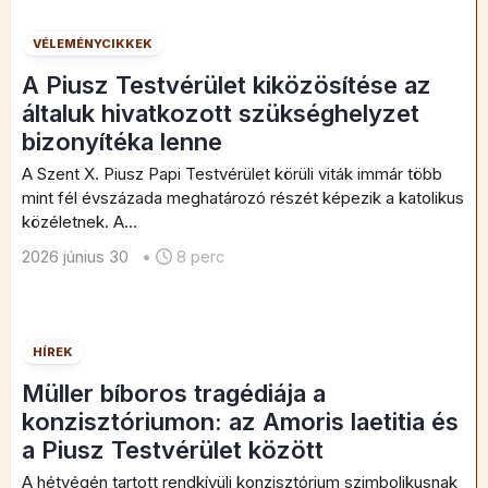
VÉLEMÉNYCIKKEK
A Piusz Testvérület kiközösítése az
általuk hivatkozott szükséghelyzet
bizonyítéka lenne
A Szent X. Piusz Papi Testvérület körüli viták immár több
mint fél évszázada meghatározó részét képezik a katolikus
közéletnek. A...
2026 június 30
•
8 perc
HÍREK
Müller bíboros tragédiája a
konzisztóriumon: az Amoris laetitia és
a Piusz Testvérület között
A hétvégén tartott rendkívüli konzisztórium szimbolikusnak