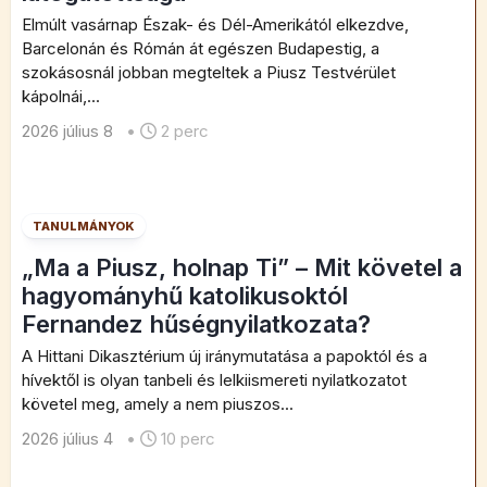
Elmúlt vasárnap Észak- és Dél-Amerikától elkezdve,
Barcelonán és Rómán át egészen Budapestig, a
szokásosnál jobban megteltek a Piusz Testvérület
kápolnái,...
2026 július 8
•
2 perc
TANULMÁNYOK
„Ma a Piusz, holnap Ti” – Mit követel a
hagyományhű katolikusoktól
Fernandez hűségnyilatkozata?
A Hittani Dikasztérium új iránymutatása a papoktól és a
hívektől is olyan tanbeli és lelkiismereti nyilatkozatot
követel meg, amely a nem piuszos...
2026 július 4
•
10 perc