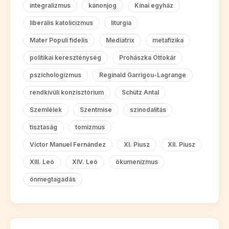
integralizmus
kánonjog
Kínai egyház
liberális katolicizmus
liturgia
Mater Populi fidelis
Mediatrix
metafizika
politikai kereszténység
Prohászka Ottokár
pszichologizmus
Reginald Garrigou-Lagrange
rendkívüli konzisztórium
Schütz Antal
Szemlélek
Szentmise
szinodalitás
tisztaság
tomizmus
Víctor Manuel Fernández
XI. Piusz
XII. Piusz
XIII. Leó
XIV. Leó
ökumenizmus
önmegtagadás