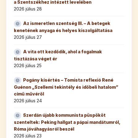
a Szentszékhez intézett levelében
2026 július 28
Az ismeretlen szentség III. – A betegek
kenetének anyaga és helyes kiszolgáltatása
2026 július 27
A vita ott kezdődik, ahol a fogalmak
tisztázása véget ér
2026 július 25
Pogány kísértés – Tomista reflexió René
Guénon „Szellemi tekintély és időbeli hatalom”
című művéről
2026 július 24
Szerdán újabb kommunista püspököt
szenteltek: Peking hallgat a pápai mandátumról,
Róma jóváhagyásról beszél
2026 július 23