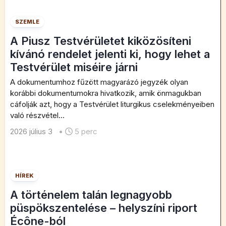
SZEMLE
A Piusz Testvérületet kiközösíteni
kívánó rendelet jelenti ki, hogy lehet a
Testvérület miséire járni
A dokumentumhoz fűzött magyarázó jegyzék olyan
korábbi dokumentumokra hivatkozik, amik önmagukban
cáfolják azt, hogy a Testvérület liturgikus cselekményeiben
való részvétel...
2026 július 3
•
5 perc
HÍREK
A történelem talán legnagyobb
püspökszentelése – helyszíni riport
Écône-ból