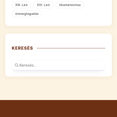
XIII. Leó
XIV. Leó
ökumenizmus
önmegtagadás
KERESÉS