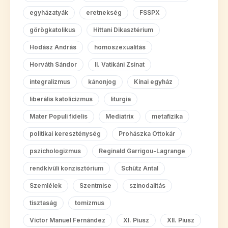
egyházatyák
eretnekség
FSSPX
görögkatolikus
Hittani Dikasztérium
Hodász András
homoszexualitás
Horváth Sándor
II. Vatikáni Zsinat
integralizmus
kánonjog
Kínai egyház
liberális katolicizmus
liturgia
Mater Populi fidelis
Mediatrix
metafizika
politikai kereszténység
Prohászka Ottokár
pszichologizmus
Reginald Garrigou-Lagrange
rendkívüli konzisztórium
Schütz Antal
Szemlélek
Szentmise
szinodalitás
tisztaság
tomizmus
Víctor Manuel Fernández
XI. Piusz
XII. Piusz