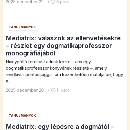
2025 december 22
•
6 perc
TANULMÁNYOK
Mediatrix: válaszok az ellenvetésekre
– részlet egy dogmatikaprofesszor
monográfiájából
Hiánypótló fordítást adunk közre – ami egy
dogmatikaprofesszor könyvének részlete –, amely
rendkívüli pontossággal, ám közérthetően mutatja be, hogy
a...
2025 december 20
•
11 perc
TANULMÁNYOK
Mediatrix: egy lépésre a dogmától –