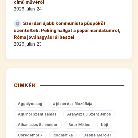
című művéről
2026 július 24
Szerdán újabb kommunista püspököt
szenteltek: Peking hallgat a pápai mandátumról,
Róma jóváhagyásról beszél
2026 július 23
CIMKÉK
Aggályosság
a józan ész filozófiája
Aquinói Szent Tamás
Aranyszájú Szent János
Athanasius Schneider
Beer Miklós
böjt
Coredemprix
dogmatika
Désiré Mercier