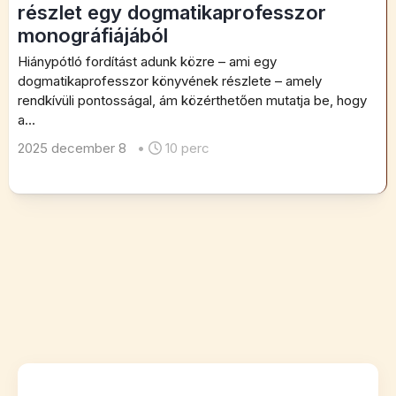
részlet egy dogmatikaprofesszor
monográfiájából
Hiánypótló fordítást adunk közre – ami egy
dogmatikaprofesszor könyvének részlete – amely
rendkívüli pontosságal, ám közérthetően mutatja be, hogy
a...
2025 december 8
•
10 perc