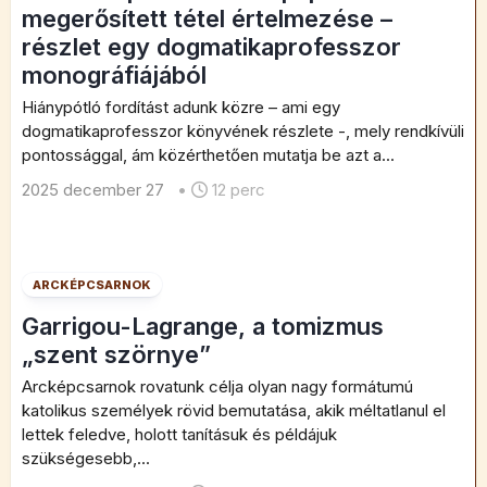
megerősített tétel értelmezése –
részlet egy dogmatikaprofesszor
monográfiájából
Hiánypótló fordítást adunk közre – ami egy
dogmatikaprofesszor könyvének részlete -, mely rendkívüli
pontossággal, ám közérthetően mutatja be azt a...
2025 december 27
•
12 perc
ARCKÉPCSARNOK
Garrigou-Lagrange, a tomizmus
„szent szörnye”
Arcképcsarnok rovatunk célja olyan nagy formátumú
katolikus személyek rövid bemutatása, akik méltatlanul el
lettek feledve, holott tanításuk és példájuk
szükségesebb,...