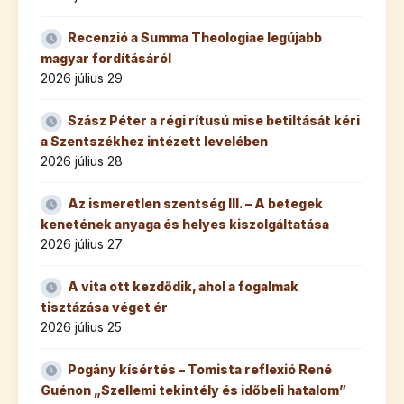
Recenzió a Summa Theologiae legújabb
magyar fordításáról
2026 július 29
Szász Péter a régi rítusú mise betiltását kéri
a Szentszékhez intézett levelében
2026 július 28
Az ismeretlen szentség III. – A betegek
kenetének anyaga és helyes kiszolgáltatása
2026 július 27
A vita ott kezdődik, ahol a fogalmak
tisztázása véget ér
2026 július 25
Pogány kísértés – Tomista reflexió René
Guénon „Szellemi tekintély és időbeli hatalom”