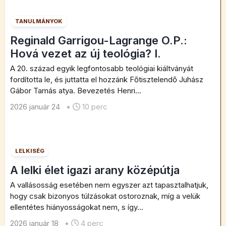
TANULMÁNYOK
Reginald Garrigou-Lagrange O.P.:
Hová vezet az új teológia? I.
A 20. század egyik legfontosabb teológiai kiáltványát
fordította le, és juttatta el hozzánk Főtisztelendő Juhász
Gábor Tamás atya. Bevezetés Henri...
2026 január 24
•
10 perc
LELKISÉG
A lelki élet igazi arany középútja
A vallásosság esetében nem egyszer azt tapasztalhatjuk,
hogy csak bizonyos túlzásokat ostoroznak, míg a velük
ellentétes hiányosságokat nem, s így...
2026 január 18
•
4 perc