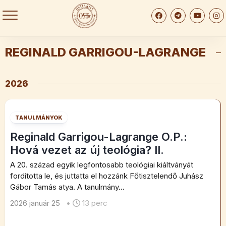
Skip
to
content
REGINALD GARRIGOU-LAGRANGE
2026
TANULMÁNYOK
Reginald Garrigou-Lagrange O.P.:
Hová vezet az új teológia? II.
A 20. század egyik legfontosabb teológiai kiáltványát
fordította le, és juttatta el hozzánk Főtisztelendő Juhász
Gábor Tamás atya. A tanulmány...
2026 január 25
•
13 perc