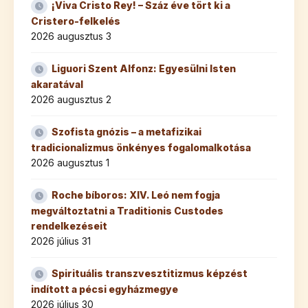
¡Viva Cristo Rey! – Száz éve tört ki a
Cristero-felkelés
2026 augusztus 3
Liguori Szent Alfonz: Egyesülni Isten
akaratával
2026 augusztus 2
Szofista gnózis – a metafizikai
tradicionalizmus önkényes fogalomalkotása
2026 augusztus 1
Roche bíboros: XIV. Leó nem fogja
megváltoztatni a Traditionis Custodes
rendelkezéseit
2026 július 31
Spirituális transzvesztitizmus képzést
indított a pécsi egyházmegye
2026 július 30