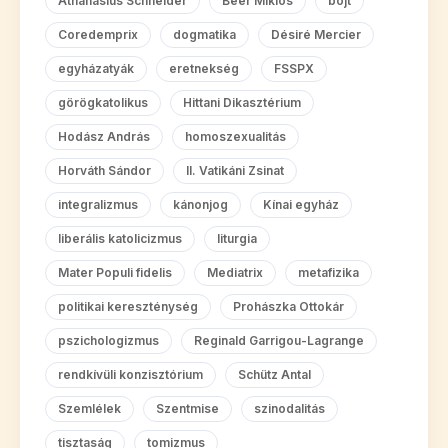
Athanasius Schneider
Beer Miklós
böjt
Coredemprix
dogmatika
Désiré Mercier
egyházatyák
eretnekség
FSSPX
görögkatolikus
Hittani Dikasztérium
Hodász András
homoszexualitás
Horváth Sándor
II. Vatikáni Zsinat
integralizmus
kánonjog
Kínai egyház
liberális katolicizmus
liturgia
Mater Populi fidelis
Mediatrix
metafizika
politikai kereszténység
Prohászka Ottokár
pszichologizmus
Reginald Garrigou-Lagrange
rendkívüli konzisztórium
Schütz Antal
Szemlélek
Szentmise
szinodalitás
tisztaság
tomizmus