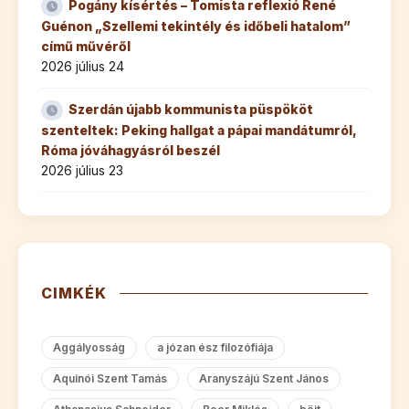
Pogány kísértés – Tomista reflexió René
Guénon „Szellemi tekintély és időbeli hatalom”
című művéről
2026 július 24
Szerdán újabb kommunista püspököt
szenteltek: Peking hallgat a pápai mandátumról,
Róma jóváhagyásról beszél
2026 július 23
CIMKÉK
Aggályosság
a józan ész filozófiája
Aquinói Szent Tamás
Aranyszájú Szent János