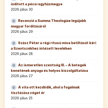
indított a pécsi egyházmegye
2026 július 30
Recenzió a Summa Theologiae legújabb
magyar fordításáról
2026 július 29
Szász Péter a régi rítusú mise betiltását kéri
a Szentszékhez intézett levelében
2026 július 28
Az ismeretlen szentség III. – A betegek
kenetének anyaga és helyes kiszolgáltatása
2026 július 27
A vita ott kezdődik, ahol a fogalmak
tisztázása véget ér
2026 július 25