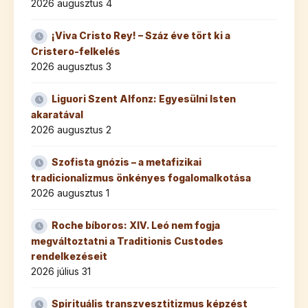
2026 augusztus 4
¡Viva Cristo Rey! – Száz éve tört ki a
Cristero-felkelés
2026 augusztus 3
Liguori Szent Alfonz: Egyesülni Isten
akaratával
2026 augusztus 2
Szofista gnózis – a metafizikai
tradicionalizmus önkényes fogalomalkotása
2026 augusztus 1
Roche bíboros: XIV. Leó nem fogja
megváltoztatni a Traditionis Custodes
rendelkezéseit
2026 július 31
Spirituális transzvesztitizmus képzést