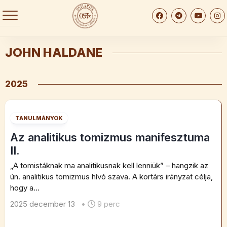
Skip
to
content
JOHN HALDANE
2025
TANULMÁNYOK
Az analitikus tomizmus manifesztuma
II.
„A tomistáknak ma analitikusnak kell lenniük” – hangzik az
ún. analitikus tomizmus hívó szava. A kortárs irányzat célja,
hogy a...
2025 december 13
•
9 perc