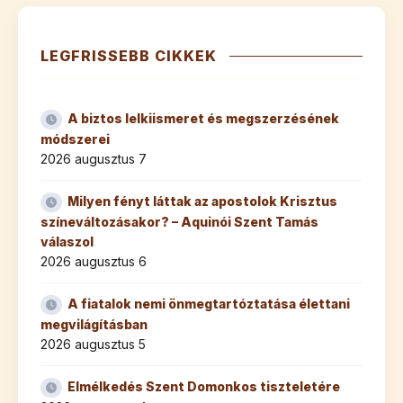
LEGFRISSEBB CIKKEK
A biztos lelkiismeret és megszerzésének
módszerei
2026 augusztus 7
Milyen fényt láttak az apostolok Krisztus
színeváltozásakor? – Aquinói Szent Tamás
válaszol
2026 augusztus 6
A fiatalok nemi önmegtartóztatása élettani
megvilágításban
2026 augusztus 5
Elmélkedés Szent Domonkos tiszteletére