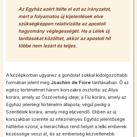
Az Egyház azért ítélte el ezt az irányzatot,
mert a folyamatos új kijelentések elve
szükségképpen relativizálta az apostoli
hagyomány véglegességét. Ha a Lélek új
tanításokat közölhet, akkor az apostoli hit
többé nem lezárt és teljes.
A középkorban ugyanez a gondolat sokkal kidolgozottabb
formában jelent meg
Joachim de Fiore
tanításaiban. Ő az
egész történelmet három korszakra osztotta: az Atya
korára, amely az Ószövetség ideje; a Fiú korára, amely az
Egyház jelenlegi történelmi állapota; végül pedig a
Szentlélek korára, amely még eljövendő. Ebben az új
korszakban szerinte az intézményes Egyház jelentősége
háttérbe szorul, a hierarchikus rend helyét a lelki emberek
közössége veszi át, és az emberiség közvetlenebb