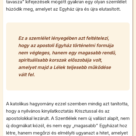
tavasza” kifejezések mögött gyakran egy olyan szemlélet
húzódik meg, amelyet az Egyház újra és újra elutasított.
Ez a szemlélet lényegében azt feltételezi,
hogy az apostoli Egyház történelmi formája
nem végleges, hanem egy magasabb rendű,
spirituálisabb korszak előszobája volt,
amelyet majd a Lélek teljesebb működése
vált fel.
A katolikus hagyomány ezzel szemben mindig azt tanította,
hogy a nyilvános kinyilatkoztatás Krisztussal és az
apostolokkal lezárult. A Szentlélek nem új vallást alapít, nem
új dogmákat közöl, és nem egy „magasabb” Egyházat hoz
létre, hanem megőrzi és elmélyíti ugyanazt a hitet, amelyet