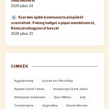
című művéről
2026 július 24
Szerdán újabb kommunista püspököt
szenteltek: Peking hallgat a pápai mandátumról,
Róma jóváhagyásról beszél
2026 július 23
CIMKÉK
Aggályosság
a józan ész filozófiája
Aquinói Szent Tamás
Aranyszájú Szent János
Athanasius Schneider
Beer Miklós
böjt
Coredemprix
dogmatika
Désiré Mercier