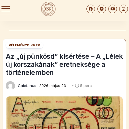
Skip
to
content
VÉLEMÉNYCIKKEK
Az „új pünkösd” kísértése – A „Lélek
új korszakának” eretneksége a
történelemben
Caietanus
2026 május 23
•
5 perc