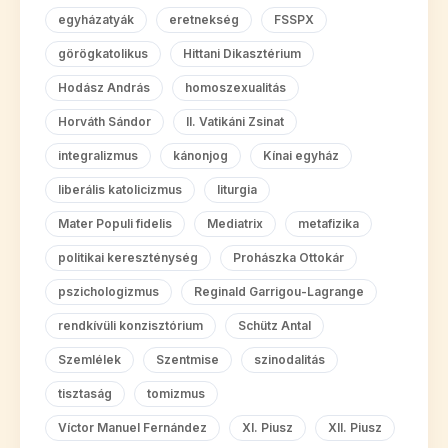
egyházatyák
eretnekség
FSSPX
görögkatolikus
Hittani Dikasztérium
Hodász András
homoszexualitás
Horváth Sándor
II. Vatikáni Zsinat
integralizmus
kánonjog
Kínai egyház
liberális katolicizmus
liturgia
Mater Populi fidelis
Mediatrix
metafizika
politikai kereszténység
Prohászka Ottokár
pszichologizmus
Reginald Garrigou-Lagrange
rendkívüli konzisztórium
Schütz Antal
Szemlélek
Szentmise
szinodalitás
tisztaság
tomizmus
Víctor Manuel Fernández
XI. Piusz
XII. Piusz