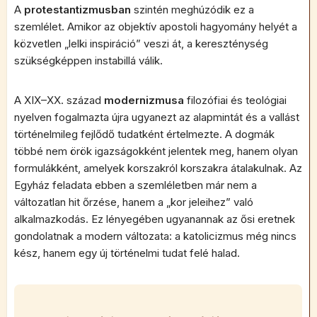
A
protestantizmusban
szintén meghúzódik ez a
szemlélet. Amikor az objektív apostoli hagyomány helyét a
közvetlen „lelki inspiráció” veszi át, a kereszténység
szükségképpen instabillá válik.
A XIX–XX. század
modernizmusa
filozófiai és teológiai
nyelven fogalmazta újra ugyanezt az alapmintát és a vallást
történelmileg fejlődő tudatként értelmezte. A dogmák
többé nem örök igazságokként jelentek meg, hanem olyan
formulákként, amelyek korszakról korszakra átalakulnak. Az
Egyház feladata ebben a szemléletben már nem a
változatlan hit őrzése, hanem a „kor jeleihez” való
alkalmazkodás. Ez lényegében ugyanannak az ősi eretnek
gondolatnak a modern változata: a katolicizmus még nincs
kész, hanem egy új történelmi tudat felé halad.