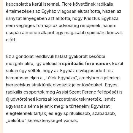
kapcsolatba kerül Istennel. Fiore követőinek radikális
értelmezéseit az Egyház világosan elutasította, hiszen az
irányzat lényegében azt állította, hogy Krisztus Egyháza
nem végleges formája az üdvösség rendjének, hanem
csupán átmeneti állapot egy magasabb spirituális korszak
előtt.
Ez a gondolat rendkívüli hatást gyakorolt későbbi
mozgalmakra, így például a
spirituális ferencesek
közül
sokan úgy vélték, hogy az Egyház elvilágiasodott, és
hamarosan eljön a „Lélek Egyháza”, amelyben a jelenlegi
hierarchikus struktúrák elvesztik jelentőségüket. Egyes
radikális csoportok még Assisi Szent Ferenc fellépését is
új üdvtörténeti korszak kezdetének tekintették. Ismét
ugyanaz a séma jelenik meg: a történelmi Egyházat
elégtelennek tartják, és egy spirituálisabb, szabadabb,
„belsőbb” kereszténységet várnak.