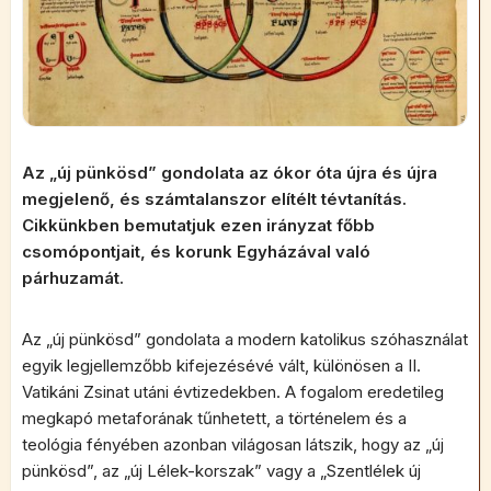
Az „új pünkösd” gondolata az ókor óta újra és újra
megjelenő, és számtalanszor elítélt tévtanítás.
Cikkünkben bemutatjuk ezen irányzat főbb
csomópontjait, és korunk Egyházával való
párhuzamát.
Az „új pünkösd” gondolata a modern katolikus szóhasználat
egyik legjellemzőbb kifejezésévé vált, különösen a II.
Vatikáni Zsinat utáni évtizedekben. A fogalom eredetileg
megkapó metaforának tűnhetett, a történelem és a
teológia fényében azonban világosan látszik, hogy az „új
pünkösd”, az „új Lélek-korszak” vagy a „Szentlélek új