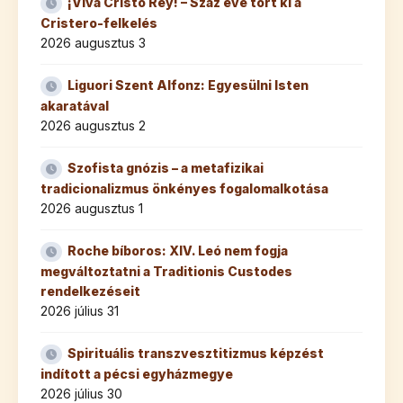
¡Viva Cristo Rey! – Száz éve tört ki a
Cristero-felkelés
2026 augusztus 3
Liguori Szent Alfonz: Egyesülni Isten
akaratával
2026 augusztus 2
Szofista gnózis – a metafizikai
tradicionalizmus önkényes fogalomalkotása
2026 augusztus 1
Roche bíboros: XIV. Leó nem fogja
megváltoztatni a Traditionis Custodes
rendelkezéseit
2026 július 31
Spirituális transzvesztitizmus képzést
indított a pécsi egyházmegye
2026 július 30