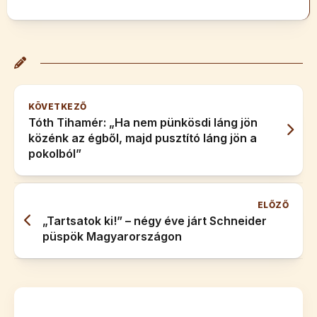
KÖVETKEZŐ
Tóth Tihamér: „Ha nem pünkösdi láng jön
közénk az égből, majd pusztító láng jön a
pokolból”
ELŐZŐ
„Tartsatok ki!” – négy éve járt Schneider
püspök Magyarországon