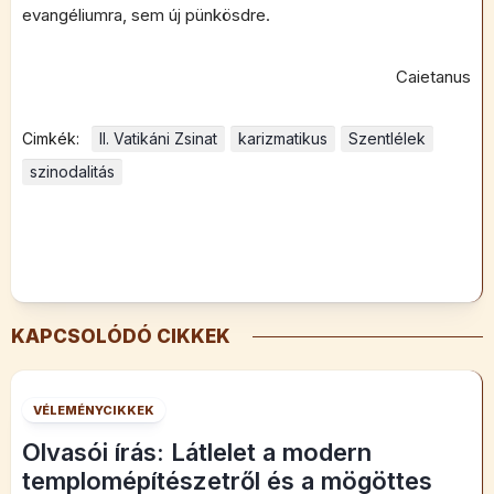
evangéliumra, sem új pünkösdre.
Caietanus
Cimkék:
II. Vatikáni Zsinat
karizmatikus
Szentlélek
szinodalitás
KAPCSOLÓDÓ CIKKEK
VÉLEMÉNYCIKKEK
Olvasói írás: Látlelet a modern
templomépítészetről és a mögöttes