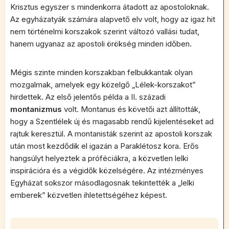
Krisztus egyszer s mindenkorra átadott az apostoloknak.
Az egyházatyák számára alapvető elv volt, hogy az igaz hit
nem történelmi korszakok szerint változó vallási tudat,
hanem ugyanaz az apostoli örökség minden időben.
Mégis szinte minden korszakban felbukkantak olyan
mozgalmak, amelyek egy közelgő „Lélek-korszakot”
hirdettek. Az első jelentős példa a II. századi
montanizmus
volt. Montanus és követői azt állították,
hogy a Szentlélek új és magasabb rendű kijelentéseket ad
rajtuk keresztül. A montanisták szerint az apostoli korszak
után most kezdődik el igazán a Paraklétosz kora. Erős
hangsúlyt helyeztek a próféciákra, a közvetlen lelki
inspirációra és a végidők közelségére. Az intézményes
Egyházat sokszor másodlagosnak tekintették a „lelki
emberek” közvetlen ihletettségéhez képest.