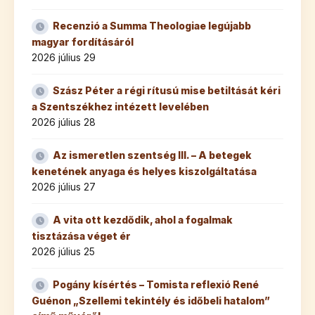
Recenzió a Summa Theologiae legújabb
magyar fordításáról
2026 július 29
Szász Péter a régi rítusú mise betiltását kéri
a Szentszékhez intézett levelében
2026 július 28
Az ismeretlen szentség III. – A betegek
kenetének anyaga és helyes kiszolgáltatása
2026 július 27
A vita ott kezdődik, ahol a fogalmak
tisztázása véget ér
2026 július 25
Pogány kísértés – Tomista reflexió René
Guénon „Szellemi tekintély és időbeli hatalom”