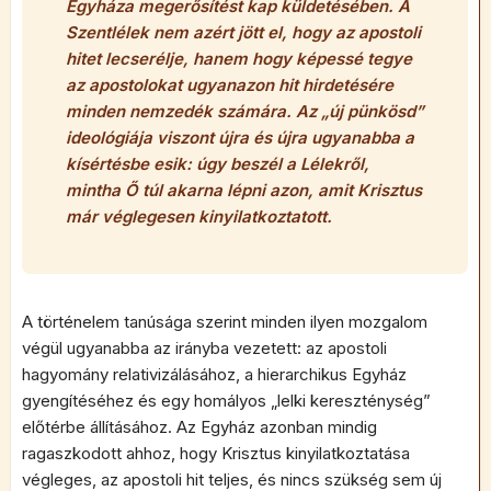
Egyháza megerősítést kap küldetésében. A
Szentlélek nem azért jött el, hogy az apostoli
hitet lecserélje, hanem hogy képessé tegye
az apostolokat ugyanazon hit hirdetésére
minden nemzedék számára. Az „új pünkösd”
ideológiája viszont újra és újra ugyanabba a
kísértésbe esik: úgy beszél a Lélekről,
mintha Ő túl akarna lépni azon, amit Krisztus
már véglegesen kinyilatkoztatott.
A történelem tanúsága szerint minden ilyen mozgalom
végül ugyanabba az irányba vezetett: az apostoli
hagyomány relativizálásához, a hierarchikus Egyház
gyengítéséhez és egy homályos „lelki kereszténység”
előtérbe állításához. Az Egyház azonban mindig
ragaszkodott ahhoz, hogy Krisztus kinyilatkoztatása
végleges, az apostoli hit teljes, és nincs szükség sem új