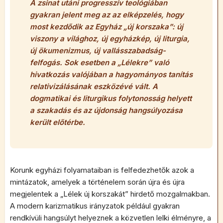
A zsinat utáni progresszív teológiában
gyakran jelent meg az az elképzelés, hogy
most kezdődik az Egyház „új korszaka”: új
viszony a világhoz, új egyházkép, új liturgia,
új ökumenizmus, új vallásszabadság-
felfogás. Sok esetben a „Lélekre” való
hivatkozás valójában a hagyományos tanítás
relativizálásának eszközévé vált. A
dogmatikai és liturgikus folytonosság helyett
a szakadás és az újdonság hangsúlyozása
került előtérbe.
Korunk egyházi folyamataiban is felfedezhetők azok a
mintázatok, amelyek a történelem során újra és újra
megjelentek a „Lélek új korszakát” hirdető mozgalmakban.
A modern karizmatikus irányzatok például gyakran
rendkívüli hangsúlyt helyeznek a közvetlen lelki élményre, a