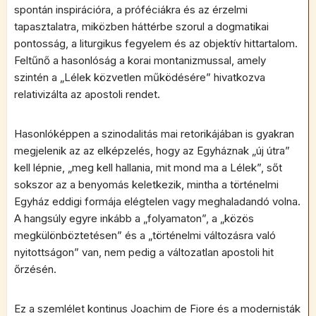
spontán inspirációra, a próféciákra és az érzelmi
tapasztalatra, miközben háttérbe szorul a dogmatikai
pontosság, a liturgikus fegyelem és az objektív hittartalom.
Feltűnő a hasonlóság a korai montanizmussal, amely
szintén a „Lélek közvetlen működésére” hivatkozva
relativizálta az apostoli rendet.
Hasonlóképpen a szinodalitás mai retorikájában is gyakran
megjelenik az az elképzelés, hogy az Egyháznak „új útra”
kell lépnie, „meg kell hallania, mit mond ma a Lélek”, sőt
sokszor az a benyomás keletkezik, mintha a történelmi
Egyház eddigi formája elégtelen vagy meghaladandó volna.
A hangsúly egyre inkább a „folyamaton”, a „közös
megkülönböztetésen” és a „történelmi változásra való
nyitottságon” van, nem pedig a változatlan apostoli hit
őrzésén.
Ez a szemlélet kontinus Joachim de Fiore és a modernisták