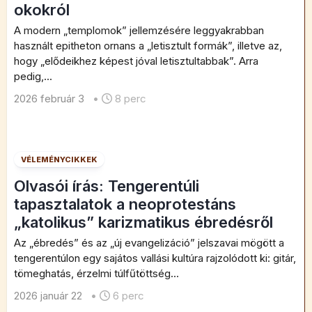
okokról
A modern „templomok” jellemzésére leggyakrabban
használt epitheton ornans a „letisztult formák”, illetve az,
hogy „elődeikhez képest jóval letisztultabbak”. Arra
pedig,...
2026 február 3
•
8 perc
VÉLEMÉNYCIKKEK
Olvasói írás: Tengerentúli
tapasztalatok a neoprotestáns
„katolikus” karizmatikus ébredésről
Az „ébredés” és az „új evangelizáció” jelszavai mögött a
tengerentúlon egy sajátos vallási kultúra rajzolódott ki: gitár,
tömeghatás, érzelmi túlfűtöttség...
2026 január 22
•
6 perc