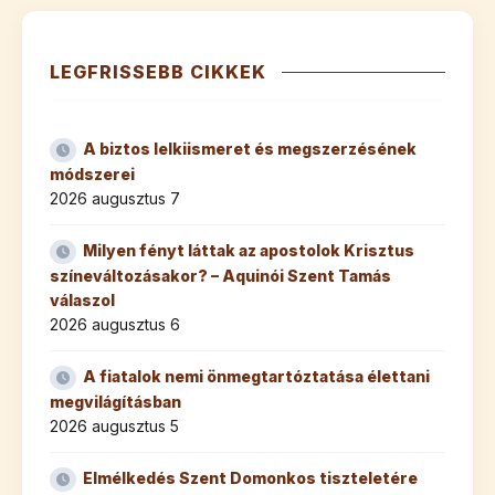
LEGFRISSEBB CIKKEK
A biztos lelkiismeret és megszerzésének
módszerei
2026 augusztus 7
Milyen fényt láttak az apostolok Krisztus
színeváltozásakor? – Aquinói Szent Tamás
válaszol
2026 augusztus 6
A fiatalok nemi önmegtartóztatása élettani
megvilágításban
2026 augusztus 5
Elmélkedés Szent Domonkos tiszteletére