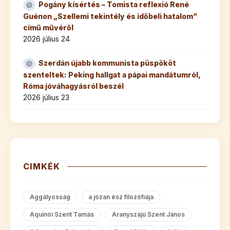
Pogány kísértés – Tomista reflexió René
Guénon „Szellemi tekintély és időbeli hatalom”
című művéről
2026 július 24
Szerdán újabb kommunista püspököt
szenteltek: Peking hallgat a pápai mandátumról,
Róma jóváhagyásról beszél
2026 július 23
CIMKÉK
Aggályosság
a józan ész filozófiája
Aquinói Szent Tamás
Aranyszájú Szent János