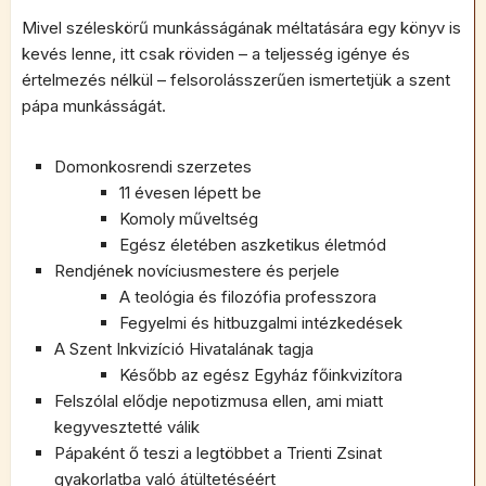
Mivel széleskörű munkásságának méltatására egy könyv is
kevés lenne, itt csak röviden – a teljesség igénye és
értelmezés nélkül – felsorolásszerűen ismertetjük a szent
pápa munkásságát.
Domonkosrendi szerzetes
11 évesen lépett be
Komoly műveltség
Egész életében aszketikus életmód
Rendjének novíciusmestere és perjele
A teológia és filozófia professzora
Fegyelmi és hitbuzgalmi intézkedések
A Szent Inkvizíció Hivatalának tagja
Később az egész Egyház főinkvizítora
Felszólal elődje nepotizmusa ellen, ami miatt
kegyvesztetté válik
Pápaként ő teszi a legtöbbet a Trienti Zsinat
gyakorlatba való átültetéséért