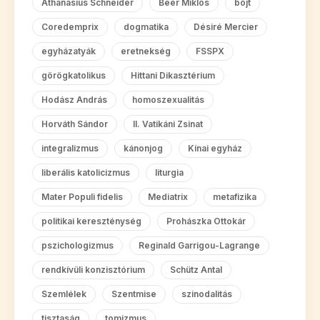
Athanasius Schneider
Beer Miklós
böjt
Coredemprix
dogmatika
Désiré Mercier
egyházatyák
eretnekség
FSSPX
görögkatolikus
Hittani Dikasztérium
Hodász András
homoszexualitás
Horváth Sándor
II. Vatikáni Zsinat
integralizmus
kánonjog
Kínai egyház
liberális katolicizmus
liturgia
Mater Populi fidelis
Mediatrix
metafizika
politikai kereszténység
Prohászka Ottokár
pszichologizmus
Reginald Garrigou-Lagrange
rendkívüli konzisztórium
Schütz Antal
Szemlélek
Szentmise
szinodalitás
tisztaság
tomizmus