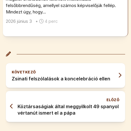
felsőbbrendűség, amellyel számos képviselőjük fellép.
Mindezt úgy, hogy...
2026 június 3
•
4 perc
KÖVETKEZŐ
Zsinati felszólalások a koncelebráció ellen
ELŐZŐ
Köztársaságiak által meggyilkolt 49 spanyol
vértanút ismert el a pápa