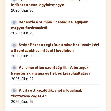
indított a pécsi egyházmegye
2026 július 30
Recenzió a Summa Theologiae legújabb
magyar fordításáról
2026 július 29
Szász Péter a régi rítusú mise betiltását kéri
a Szentszékhez intézett levelében
2026 július 28
Az ismeretlen szentség III. – A betegek
kenetének anyaga és helyes kiszolgáltatása
2026 július 27
A vita ott kezdődik, ahol a fogalmak
tisztázása véget ér
2026 július 25