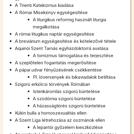
A Trienti Katekizmus kiadása
A Római Misekönyv egységesítése
A liturgikus reformig használt liturgia
megalkotása
A római litugikus naptár egységesítése
A breviárium egységesítése és kötelezővé tétele
Aquinói Szent Tamás egyházdoktorrá avatása
A tomizmus támogatása és terjesztése
A szeplőtelen fogantatás megerősítése
A pápai udvar fényűzésének csökkentése
Pl. lóversenyek és bikaviadalok betiltása
Szigorú erkölcsi törvények Rómában
Istenkáromlás szigorú büntetése
A szodómia szigorú büntetése
A házasságtörés szigorú büntetése
Külön bulla a homoszexualitás ellen
A Szent Liga létrehozása az oszmánok ellen
A lepantói győzelem kieszközlése