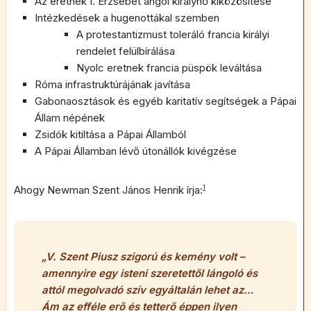
Az eretnek I. Erzsébet angol királynő kiközösítése
Intézkedések a hugenottákal szemben
A protestantizmust toleráló francia királyi
rendelet felülbírálása
Nyolc eretnek francia püspök leváltása
Róma infrastruktúrájának javítása
Gabonaosztások és egyéb karitatív segítségek a Pápai
Állam népének
Zsidók kitiltása a Pápai Államból
A Pápai Államban lévő útonállók kivégzése
Ahogy Newman Szent János Henrik írja:
1
„V. Szent Piusz szigorú és kemény volt –
amennyire egy isteni szeretettől lángoló és
attól megolvadó szív egyáltalán lehet az…
Ám az efféle erő és tetterő éppen ilyen