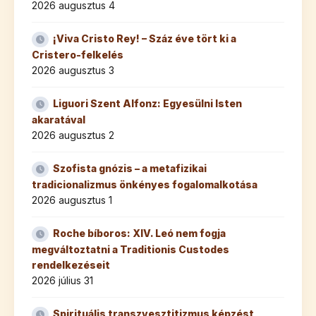
2026 augusztus 4
¡Viva Cristo Rey! – Száz éve tört ki a
Cristero-felkelés
2026 augusztus 3
Liguori Szent Alfonz: Egyesülni Isten
akaratával
2026 augusztus 2
Szofista gnózis – a metafizikai
tradicionalizmus önkényes fogalomalkotása
2026 augusztus 1
Roche bíboros: XIV. Leó nem fogja
megváltoztatni a Traditionis Custodes
rendelkezéseit
2026 július 31
Spirituális transzvesztitizmus képzést