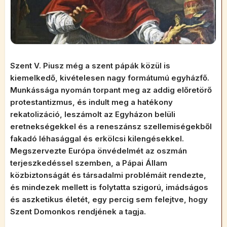
Szent V. Piusz még a szent pápák közül is
kiemelkedő, kivételesen nagy formátumú egyházfő.
Munkássága nyomán torpant meg az addig előretörő
protestantizmus, és indult meg a hatékony
rekatolizáció, leszámolt az Egyházon belüli
eretnekségekkel és a reneszánsz szellemiségekből
fakadó léhasággal és erkölcsi kilengésekkel.
Megszervezte Európa önvédelmét az oszmán
terjeszkedéssel szemben, a Pápai Állam
közbiztonságát és társadalmi problémáit rendezte,
és mindezek mellett is folytatta szigorú, imádságos
és aszketikus életét, egy percig sem felejtve, hogy
Szent Domonkos rendjének a tagja.