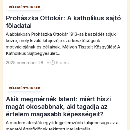
VÉLEMÉNYCIKKEK
Prohászka Ottokár: A katholikus sajtó
föladatai
Alábbiakban Prohászka Ottokár 1913-as beszédét adjuk
közre, mely kiváló kifejezője szerkesztőségünk
motivációjának és céljainak. Mélyen Tisztelt Közgyűlés! A
Katholikus Sajtóegyesület...
2025 november 28
•
6 perc
VÉLEMÉNYCIKKEK
Akik megmérnék Istent: miért hiszi
magát okosabbnak, aki tagadja az
értelem magasabb képességeit?
A modern ateisták egyik legjellemzőbb tulajdonsága az a
magától értetődőnek tekintett intellektuális