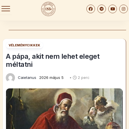
Skip
to
content
VÉLEMÉNYCIKKEK
A pápa, akit nem lehet eleget
méltatni
Caietanus
2026 május 5
•
2 perc