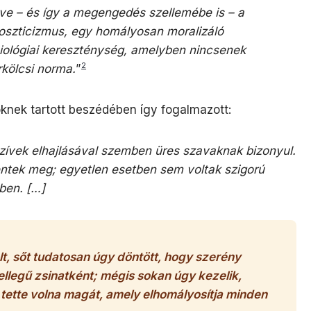
lve – és így a megengedés szellemébe is – a
noszticizmus, egy homályosan moralizáló
iológiai kereszténység, amelyben nincsenek
2
kölcsi norma.
”
knek tartott beszédében így fogalmazott:
zívek elhajlásával szemben üres szavaknak bizonyul.
entek meg; egyetlen esetben sem voltak szigorú
ben. […]
ált, sőt tudatosan úgy döntött, hogy szerény
jellegű zsinatként; mégis sokan úgy kezelik,
ette volna magát, amely elhomályosítja minden