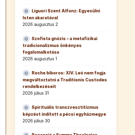
Liguori Szent Alfonz: Egyesülni
Isten akaratával
2026 augusztus 2
Szofista gnózis – a metafizikai
tradicionalizmus önkényes
fogalomalkotása
2026 augusztus 1
Roche bíboros: XIV. Leó nem fogja
megváltoztatni a Traditionis Custodes
rendelkezéseit
2026 július 31
Spirituális transzvesztitizmus
képzést indított a pécsi egyházmegye
2026 július 30
Recenzió a Summa Theologiae