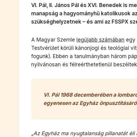
VI. Pál, II. János Pál és XVI. Benedek is 
manapság a hagyományhű katolikusok az
szükséghelyzetnek – és ami az FSSPX sze
A Magyar Szemle
legújabb számában
egy 
Testvérület körüli kánonjogi és teológiai 
fogunk). Ebben a tanulmányban három pápát
nyilvánosan és félreérthetetlenül beszélte
VI. Pál 1968 decemberében a lombard
egyenesen az Egyház önpusztításáról
„
Az Egyház ma nyugtalanság pillanatát éli 