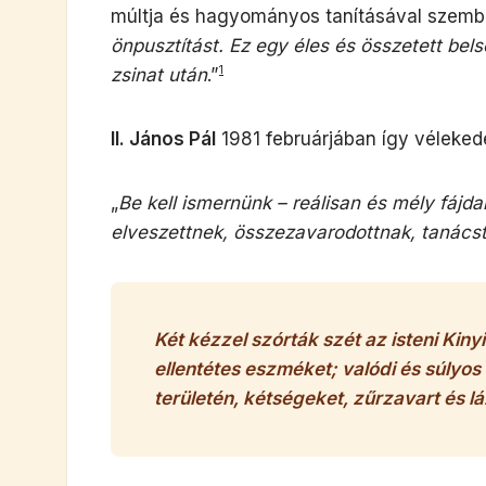
múltja és hagyományos tanításával szembe
önpusztítást. Ez egy éles és összetett bels
1
zsinat után
.”
II. János Pál
1981 februárjában így vélekede
„
Be kell ismernünk – reálisan és mély fáj
elveszettnek, összezavarodottnak, tanácst
Két kézzel szórták szét az isteni Kiny
ellentétes eszméket; valódi és súlyos 
területén, kétségeket, zűrzavart és lá