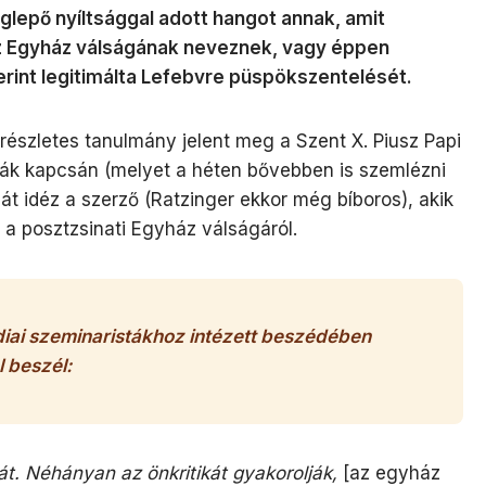
meglepő nyíltsággal adott hangot annak, amit
 Egyház válságának neveznek, vagy éppen
rint legitimálta Lefebvre püspökszentelését.
részletes tanulmány jelent meg a Szent X. Piusz Papi
viták kapcsán (melyet a héten bővebben is szemlézni
 idéz a szerző (Ratzinger ekkor még bíboros), akik
k a posztzsinati Egyház válságáról.
iai szeminaristákhoz intézett beszédében
 beszél:
át. Néhányan az önkritikát gyakorolják,
[az egyház