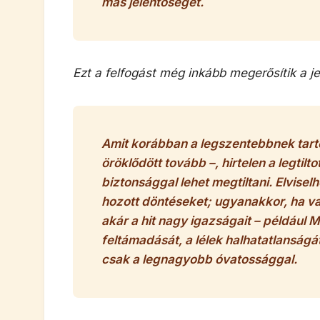
más jelentőségét.
Ezt a felfogást még inkább megerősítik a j
Amit korábban a legszentebbnek tartot
öröklődött tovább –, hirtelen a legtilt
biztonsággal lehet megtiltani. Elviselh
hozott döntéseket; ugyanakkor, ha va
akár a hit nagy igazságait – például M
feltámadását, a lélek halhatatlanságá
csak a legnagyobb óvatossággal.