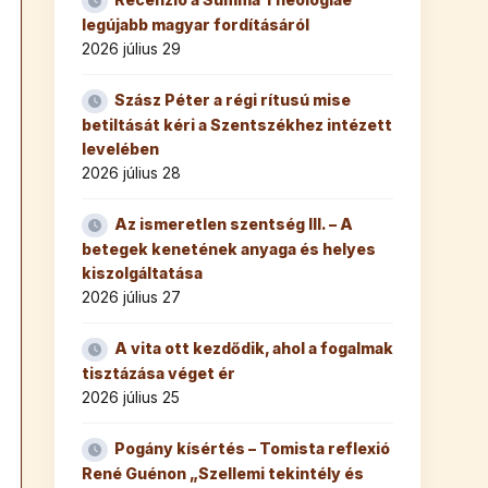
legújabb magyar fordításáról
2026 július 29
Szász Péter a régi rítusú mise
betiltását kéri a Szentszékhez intézett
levelében
2026 július 28
Az ismeretlen szentség III. – A
betegek kenetének anyaga és helyes
kiszolgáltatása
2026 július 27
A vita ott kezdődik, ahol a fogalmak
tisztázása véget ér
2026 július 25
Pogány kísértés – Tomista reflexió
René Guénon „Szellemi tekintély és