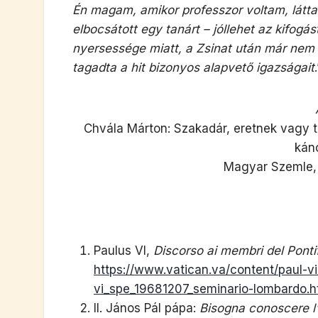
Én magam, amikor professzor voltam, látta
elbocsátott egy tanárt – jóllehet az kifog
nyersessége miatt, a Zsinat után már nem v
tagadta a hit bizonyos alapvető igazságait
.
Chvála Márton: Szakadár, eretnek vagy tr
káno
Magyar Szemle, 3
Paulus VI,
Discorso ai membri del Pont
https://www.vatican.va/content/paul-
vi_spe_19681207_seminario-lombardo.h
II. János Pál pápa:
Bisogna conoscere l’