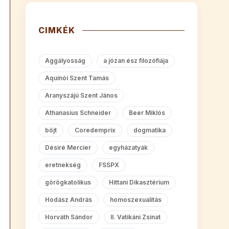
CIMKÉK
Aggályosság
a józan ész filozófiája
Aquinói Szent Tamás
Aranyszájú Szent János
Athanasius Schneider
Beer Miklós
böjt
Coredemprix
dogmatika
Désiré Mercier
egyházatyák
eretnekség
FSSPX
görögkatolikus
Hittani Dikasztérium
Hodász András
homoszexualitás
Horváth Sándor
II. Vatikáni Zsinat