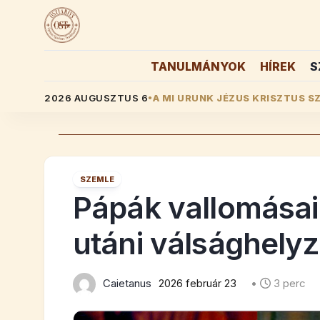
Skip
to
content
TANULMÁNYOK
HÍREK
S
2026 AUGUSZTUS 6
A MI URUNK JÉZUS KRISZTUS SZ
●
SZEMLE
Pápák vallomásai a
utáni válsághelyz
Caietanus
2026 február 23
•
3 perc