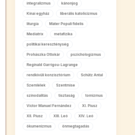
integralizmus
kánonjog
Kínai egyház
liberális katolicizmus
liturgia
Mater Populi fidelis
Mediatrix
metafizika
politikai kereszténység
Prohászka Ottokár
pszichologizmus
Reginald Garrigou-Lagrange
rendkívüli konzisztórium
Schütz Antal
Szemlélek
Szentmise
szinodalitás
tisztaság
tomizmus
Víctor Manuel Fernández
XI. Piusz
XII. Piusz
XIII. Leó
XIV. Leó
ökumenizmus
önmegtagadás