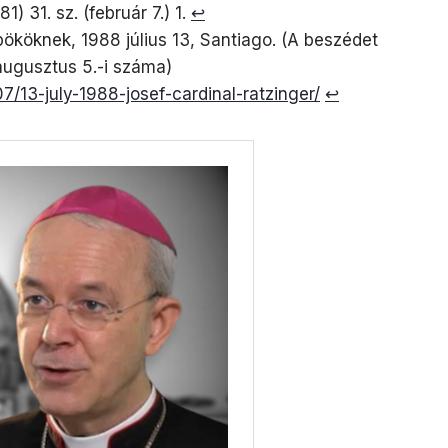
81) 31. sz. (február 7.) 1.
↩︎
ököknek, 1988 július 13, Santiago. (A beszédet
augusztus 5.-i száma)
/13-july-1988-josef-cardinal-ratzinger/
↩︎