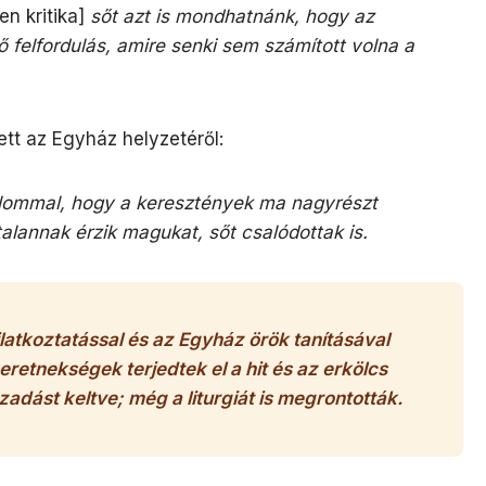
n kritika]
sőt azt is mondhatnánk, hogy az
ő felfordulás, amire senki sem számított volna a
tt az Egyház helyzetéről:
dalommal, hogy a keresztények ma nagyrészt
alannak érzik magukat, sőt csalódottak is.
ilatkoztatással és az Egyház örök tanításával
eretnekségek terjedtek el a hit és az erkölcs
zadást keltve; még a liturgiát is megrontották.