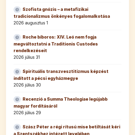
Szofista gnózis – a metafizikai
tradicionalizmus önkényes fogalomalkotása
2026 augusztus 1
Roche bíboros: XIV. Leó nem fogja
megváltoztatni a Traditionis Custodes
rendelkezéseit
2026 július 31
Spirituális transzvesztitizmus képzést
indított a pécsi egyházmegye
2026 július 30
Recenzió a Summa Theologiae legújabb
magyar fordításáról
2026 július 29
Szász Péter a régi rítusú mise betiltását kéri
a Szentszékhez intézett levelében