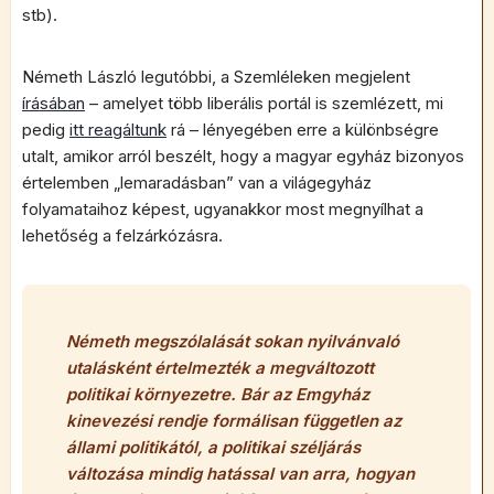
stb).
Németh László legutóbbi, a Szemléleken megjelent
írásában
– amelyet több liberális portál is szemlézett, mi
pedig
itt reagáltunk
rá – lényegében erre a különbségre
utalt, amikor arról beszélt, hogy a magyar egyház bizonyos
értelemben „lemaradásban” van a világegyház
folyamataihoz képest, ugyanakkor most megnyílhat a
lehetőség a felzárkózásra.
Németh megszólalását sokan nyilvánvaló
utalásként értelmezték a megváltozott
politikai környezetre. Bár az Emgyház
kinevezési rendje formálisan független az
állami politikától, a politikai széljárás
változása mindig hatással van arra, hogyan