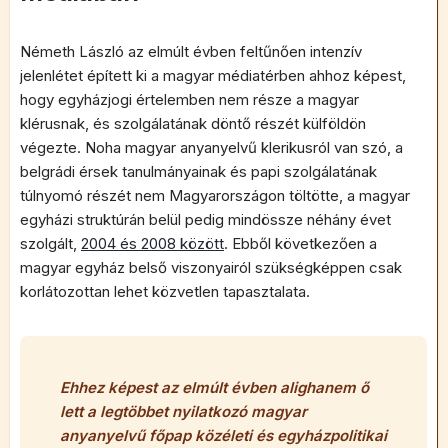
Németh László az elmúlt évben feltűnően intenzív
jelenlétet épített ki a magyar médiatérben ahhoz képest,
hogy egyházjogi értelemben nem része a magyar
klérusnak, és szolgálatának döntő részét külföldön
végezte. Noha magyar anyanyelvű klerikusról van szó, a
belgrádi érsek tanulmányainak és papi szolgálatának
túlnyomó részét nem Magyarországon töltötte, a magyar
egyházi struktúrán belül pedig mindössze néhány évet
szolgált,
2004 és 2008 között
. Ebből következően a
magyar egyház belső viszonyairól szükségképpen csak
korlátozottan lehet közvetlen tapasztalata.
Ehhez képest az elmúlt évben alighanem ő
lett a legtöbbet nyilatkozó magyar
anyanyelvű főpap közéleti és egyházpolitikai