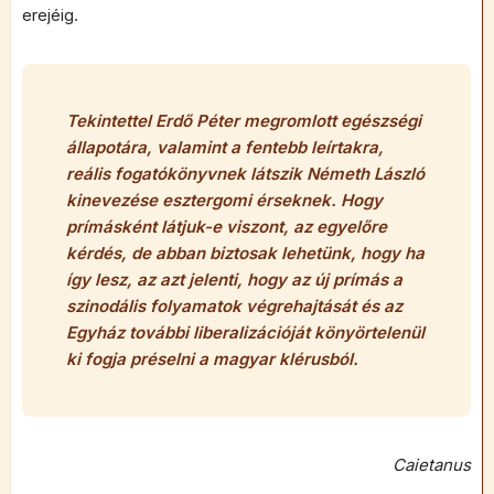
erejéig.
Tekintettel Erdő Péter megromlott egészségi
állapotára, valamint a fentebb leírtakra,
reális fogatókönyvnek látszik Németh László
kinevezése esztergomi érseknek. Hogy
prímásként látjuk-e viszont, az egyelőre
kérdés, de abban biztosak lehetünk, hogy ha
így lesz, az azt jelenti, hogy az új prímás a
szinodális folyamatok végrehajtását és az
Egyház további liberalizációját könyörtelenül
ki fogja préselni a magyar klérusból.
Caietanus