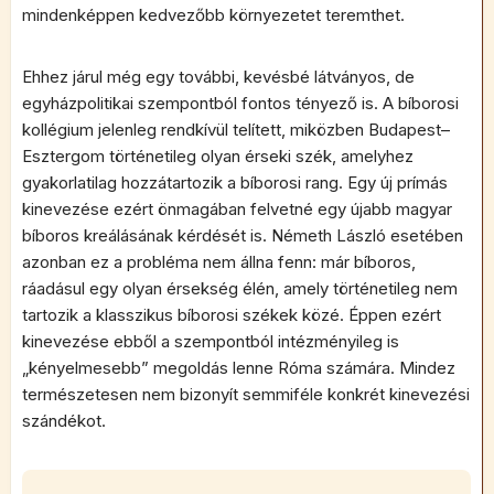
mindenképpen kedvezőbb környezetet teremthet.
Ehhez járul még egy további, kevésbé látványos, de
egyházpolitikai szempontból fontos tényező is. A bíborosi
kollégium jelenleg rendkívül telített, miközben Budapest–
Esztergom történetileg olyan érseki szék, amelyhez
gyakorlatilag hozzátartozik a bíborosi rang. Egy új prímás
kinevezése ezért önmagában felvetné egy újabb magyar
bíboros kreálásának kérdését is. Németh László esetében
azonban ez a probléma nem állna fenn: már bíboros,
ráadásul egy olyan érsekség élén, amely történetileg nem
tartozik a klasszikus bíborosi székek közé. Éppen ezért
kinevezése ebből a szempontból intézményileg is
„kényelmesebb” megoldás lenne Róma számára. Mindez
természetesen nem bizonyít semmiféle konkrét kinevezési
szándékot.