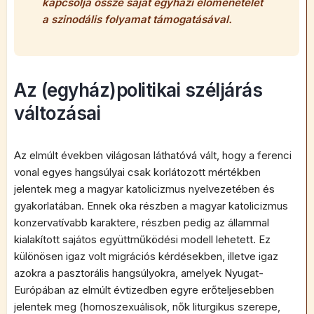
kapcsolja össze saját egyházi előmenetelét
a szinodális folyamat támogatásával.
Az (egyház)politikai széljárás
változásai
Az elmúlt években világosan láthatóvá vált, hogy a ferenci
vonal egyes hangsúlyai csak korlátozott mértékben
jelentek meg a magyar katolicizmus nyelvezetében és
gyakorlatában. Ennek oka részben a magyar katolicizmus
konzervatívabb karaktere, részben pedig az állammal
kialakított sajátos együttműködési modell lehetett. Ez
különösen igaz volt migrációs kérdésekben, illetve igaz
azokra a pasztorális hangsúlyokra, amelyek Nyugat-
Európában az elmúlt évtizedben egyre erőteljesebben
jelentek meg (homoszexuálisok, nők liturgikus szerepe,