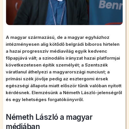
A magyar származású, de a magyar egyházhoz
intézményesen alig kötődő belgrádi bíboros hirtelen
a hazai progresszív médiavilág egyik kedvenc
főpapjává vált; a szinodális irányzat hazai platformjai
következetesen építik személyét; a Szentszék
váratlanul áthelyezi a magyarországi nunciust; a
prímási szék jövője pedig az esztergomi érsek
egészségi állapota miatt először tűnik valóban nyitott
kérdésnek.
Elemzésünk a Németh László-jelenségről
és egy lehetséges forgatókönyvről.
Németh László a magyar
médiában