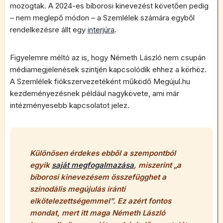
mozogtak. A 2024-es bíborosi kinevezést követően pedig
– nem meglepő módon – a Szemlélek számára egyből
rendelkezésre állt egy
interjúra
.
Figyelemre méltó az is, hogy Németh László nem csupán
médiamegjelenések szintjén kapcsolódik ehhez a körhöz.
A Szemlélek fiókszervezetéként működő Megújul.hu
kezdeményezésnek például nagykövete, ami már
intézményesebb kapcsolatot jelez.
Különösen érdekes ebből a szempontból
egyik
saját megfogalmazása
, miszerint „
a
bíborosi kinevezésem összefügghet a
szinodális megújulás iránti
elkötelezettségemmel
”. Ez azért fontos
mondat, mert itt maga Németh László