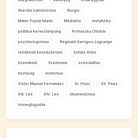
liberális katolicizmus
liturgia
Mater Populi fidelis
Mediatrix
metafizika
politikai kereszténység
Prohászka Ottokár
pszichologizmus
Reginald Garrigou-Lagrange
rendkívüli konzisztórium
Schütz Antal
Szemlélek
Szentmise
szinodalitás
tisztaság
tomizmus
Víctor Manuel Fernández
XI. Piusz
XII. Piusz
XIII. Leó
XIV. Leó
ökumenizmus
önmegtagadás