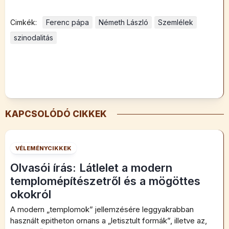
Cimkék:
Ferenc pápa
Németh László
Szemlélek
szinodalitás
KAPCSOLÓDÓ CIKKEK
VÉLEMÉNYCIKKEK
Olvasói írás: Látlelet a modern
templomépítészetről és a mögöttes
okokról
A modern „templomok” jellemzésére leggyakrabban
használt epitheton ornans a „letisztult formák”, illetve az,