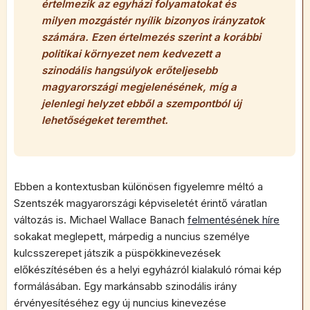
értelmezik az egyházi folyamatokat és
milyen mozgástér nyílik bizonyos irányzatok
számára. Ezen értelmezés szerint a korábbi
politikai környezet nem kedvezett a
szinodális hangsúlyok erőteljesebb
magyarországi megjelenésének, míg a
jelenlegi helyzet ebből a szempontból új
lehetőségeket teremthet.
Ebben a kontextusban különösen figyelemre méltó a
Szentszék magyarországi képviseletét érintő váratlan
változás is. Michael Wallace Banach
felmentésének híre
sokakat meglepett, márpedig a nuncius személye
kulcsszerepet játszik a püspökkinevezések
előkészítésében és a helyi egyházról kialakuló római kép
formálásában. Egy markánsabb szinodális irány
érvényesítéséhez egy új nuncius kinevezése