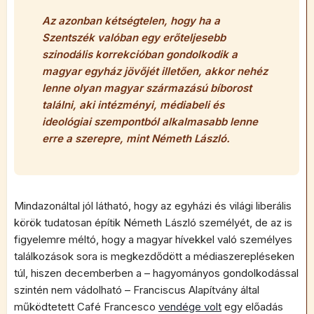
Az azonban kétségtelen, hogy ha a
Szentszék valóban egy erőteljesebb
szinodális korrekcióban gondolkodik a
magyar egyház jövőjét illetően, akkor nehéz
lenne olyan magyar származású bíborost
találni, aki intézményi, médiabeli és
ideológiai szempontból alkalmasabb lenne
erre a szerepre, mint Németh László.
Mindazonáltal jól látható, hogy az egyházi és világi liberális
körök tudatosan építik Németh László személyét, de az is
figyelemre méltó, hogy a magyar hívekkel való személyes
találkozások sora is megkezdődött a médiaszerepléseken
túl, hiszen decemberben a – hagyományos gondolkodással
szintén nem vádolható – Franciscus Alapítvány által
működtetett Café Francesco
vendége volt
egy előadás