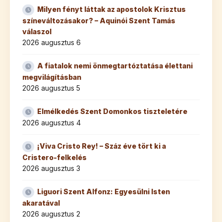
Milyen fényt láttak az apostolok Krisztus
színeváltozásakor? – Aquinói Szent Tamás
válaszol
2026 augusztus 6
A fiatalok nemi önmegtartóztatása élettani
megvilágításban
2026 augusztus 5
Elmélkedés Szent Domonkos tiszteletére
2026 augusztus 4
¡Viva Cristo Rey! – Száz éve tört ki a
Cristero-felkelés
2026 augusztus 3
Liguori Szent Alfonz: Egyesülni Isten
akaratával
2026 augusztus 2