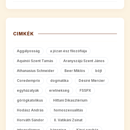
CIMKÉK
Aggályosság
a józan ész filozófiája
Aquinói Szent Tamás
Aranyszájú Szent János
Athanasius Schneider
Beer Miklós
böjt
Coredemprix
dogmatika
Désiré Mercier
egyházatyák
eretnekség
FSSPX
görögkatolikus
Hittani Dikasztérium
Hodász András
homoszexualitás
Horváth Sándor
II. Vatikáni Zsinat
integralizmus
kánonjog
Kínai egyház