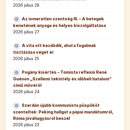
2026 július 28
Az ismeretlen szentség III. – A betegek
kenetének anyaga és helyes kiszolgáltatása
2026 július 27
A vita ott kezdődik, ahol a fogalmak
tisztázása véget ér
2026 július 25
Pogány kísértés – Tomista reflexió René
Guénon „Szellemi tekintély és időbeli hatalom”
című művéről
2026 július 24
Szerdán újabb kommunista püspököt
szenteltek: Peking hallgat a pápai mandátumról,
Róma jóváhagyásról beszél
2026 július 23