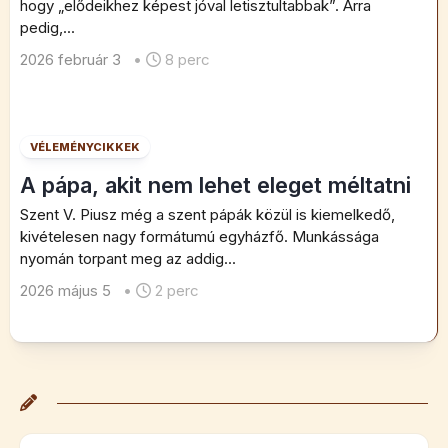
hogy „elődeikhez képest jóval letisztultabbak”. Arra
pedig,...
2026 február 3
•
8 perc
VÉLEMÉNYCIKKEK
A pápa, akit nem lehet eleget méltatni
Szent V. Piusz még a szent pápák közül is kiemelkedő,
kivételesen nagy formátumú egyházfő. Munkássága
nyomán torpant meg az addig...
2026 május 5
•
2 perc