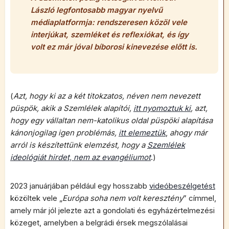
László legfontosabb magyar nyelvű
médiaplatformja: rendszeresen közöl vele
interjúkat, szemléket és reflexiókat, és így
volt ez már jóval bíborosi kinevezése előtt is.
(
Azt, hogy ki az a két titokzatos, néven nem nevezett
püspök, akik a Szemlélek alapítói,
itt nyomoztuk ki
, azt,
hogy egy vállaltan nem-katolikus oldal püspöki alapítása
kánonjogilag igen problémás,
itt elemeztük
,
ahogy már
arról is készítettünk elemzést, hogy a
Szemlélek
ideológiát hirdet, nem az evangéliumot
.)
2023 januárjában például egy hosszabb
videóbeszélgetést
közöltek vele „
Európa soha nem volt keresztény
” címmel,
amely már jól jelezte azt a gondolati és egyházértelmezési
közeget, amelyben a belgrádi érsek megszólalásai