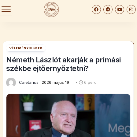
Skip
to
content
VÉLEMÉNYCIKKEK
Németh Lászlót akarják a prímási
székbe ejtőernyőztetni?
Caietanus
2026 május 19
•
6 perc