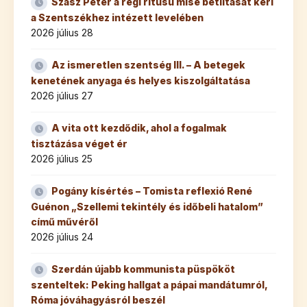
Szász Péter a régi rítusú mise betiltását kéri
a Szentszékhez intézett levelében
2026 július 28
Az ismeretlen szentség III. – A betegek
kenetének anyaga és helyes kiszolgáltatása
2026 július 27
A vita ott kezdődik, ahol a fogalmak
tisztázása véget ér
2026 július 25
Pogány kísértés – Tomista reflexió René
Guénon „Szellemi tekintély és időbeli hatalom”
című művéről
2026 július 24
Szerdán újabb kommunista püspököt
szenteltek: Peking hallgat a pápai mandátumról,
Róma jóváhagyásról beszél