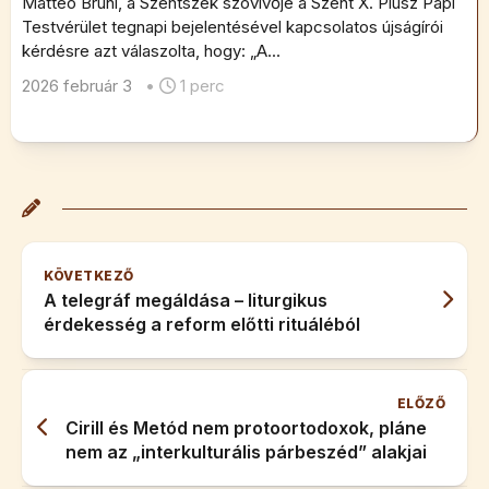
Matteo Bruni, a Szentszék szóvivője a Szent X. Piusz Papi
Testvérület tegnapi bejelentésével kapcsolatos újságírói
kérdésre azt válaszolta, hogy: „A...
2026 február 3
•
1 perc
KÖVETKEZŐ
A telegráf megáldása – liturgikus
érdekesség a reform előtti rituáléból
ELŐZŐ
Cirill és Metód nem protoortodoxok, pláne
nem az „interkulturális párbeszéd” alakjai