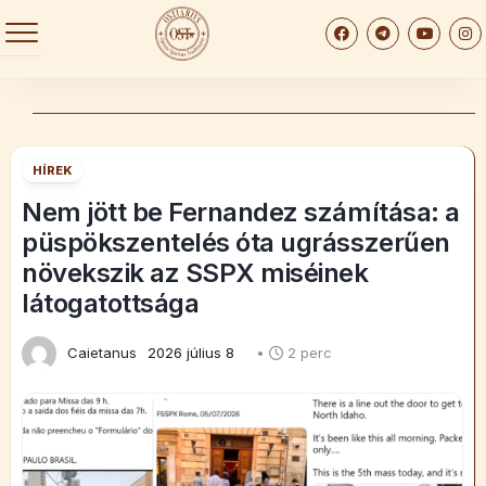
Skip
to
content
HÍREK
Nem jött be Fernandez számítása: a
püspökszentelés óta ugrásszerűen
növekszik az SSPX miséinek
látogatottsága
Caietanus
2026 július 8
•
2 perc