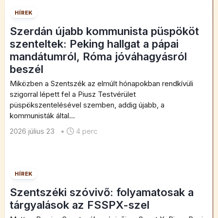
HÍREK
Szerdán újabb kommunista püspököt
szenteltek: Peking hallgat a pápai
mandátumról, Róma jóváhagyásról
beszél
Miközben a Szentszék az elmúlt hónapokban rendkívüli
szigorral lépett fel a Piusz Testvérület
püspökszentelésével szemben, addig újabb, a
kommunisták által...
2026 július 23
•
4 perc
HÍREK
Szentszéki szóvivő: folyamatosak a
tárgyalások az FSSPX-szel