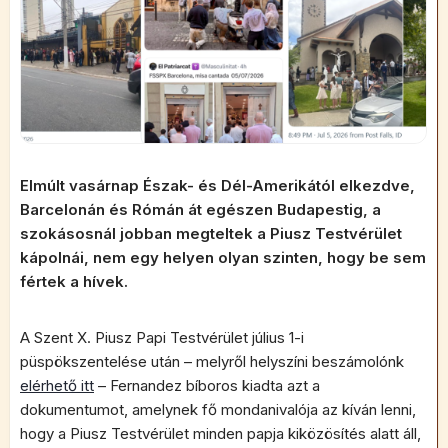
Elmúlt vasárnap Észak- és Dél-Amerikától elkezdve,
Barcelonán és Rómán át egészen Budapestig, a
szokásosnál jobban megteltek a Piusz Testvérület
kápolnái, nem egy helyen olyan szinten, hogy be sem
fértek a hívek.
A Szent X. Piusz Papi Testvérület július 1-i
püspökszentelése után – melyről helyszíni beszámolónk
elérhető itt
– Fernandez bíboros kiadta azt a
dokumentumot, amelynek fő mondanivalója az kíván lenni,
hogy a Piusz Testvérület minden papja kiközösítés alatt áll,