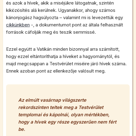
és azok a hívek, akik a miséjükre látogatnak, szintén
kiközösítés alá kerülnek. Ugyanakkor, ahogy számos
kánonjogász hagsúlyozta – valamint mi is levezettük egy
cikkünkben
-, a dokumentumot pont az általa felhasznált
források cáfolják meg és teszik semmissé.
Ezzel együtt a Vatikán minden bizonnyal arra számított,
hogy ezzel eltántoríthatja a híveket a hagyománytól, és
majd megcsappan a Testvérület miséire járó hívek száma.
Ennek azoban pont az ellenkezője valósult meg.
Az
elmúlt vasárnap világszerte
rekordszinten teltek meg a Testvérület
templomai és kápolnái, olyan mértékben,
hogy a hívek egy része egyszerűen nem fért
be.