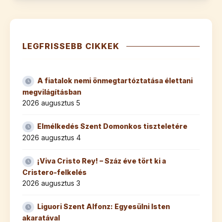
LEGFRISSEBB CIKKEK
A fiatalok nemi önmegtartóztatása élettani
megvilágításban
2026 augusztus 5
Elmélkedés Szent Domonkos tiszteletére
2026 augusztus 4
¡Viva Cristo Rey! – Száz éve tört ki a
Cristero-felkelés
2026 augusztus 3
Liguori Szent Alfonz: Egyesülni Isten
akaratával