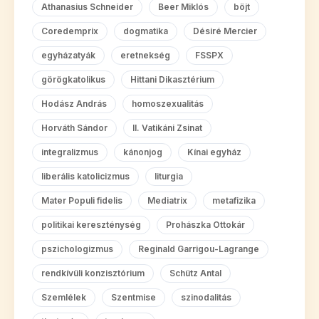
Athanasius Schneider
Beer Miklós
böjt
Coredemprix
dogmatika
Désiré Mercier
egyházatyák
eretnekség
FSSPX
görögkatolikus
Hittani Dikasztérium
Hodász András
homoszexualitás
Horváth Sándor
II. Vatikáni Zsinat
integralizmus
kánonjog
Kínai egyház
liberális katolicizmus
liturgia
Mater Populi fidelis
Mediatrix
metafizika
politikai kereszténység
Prohászka Ottokár
pszichologizmus
Reginald Garrigou-Lagrange
rendkívüli konzisztórium
Schütz Antal
Szemlélek
Szentmise
szinodalitás