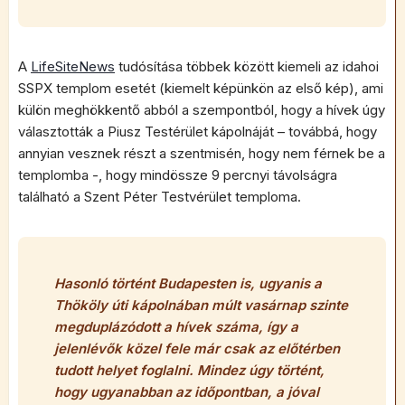
A
LifeSiteNews
tudósítása többek között kiemeli az idahoi
SSPX templom esetét (kiemelt képünkön az első kép), ami
külön meghökkentő abból a szempontból, hogy a hívek úgy
választották a Piusz Testérület kápolnáját – továbbá, hogy
annyian vesznek részt a szentmisén, hogy nem férnek be a
templomba -, hogy mindössze 9 percnyi távolságra
található a Szent Péter Testvérület temploma.
Hasonló történt Budapesten is, ugyanis a
Thököly úti kápolnában múlt vasárnap szinte
megduplázódott a hívek száma, így a
jelenlévők közel fele már csak az előtérben
tudott helyet foglalni. Mindez úgy történt,
hogy ugyanabban az időpontban, a jóval