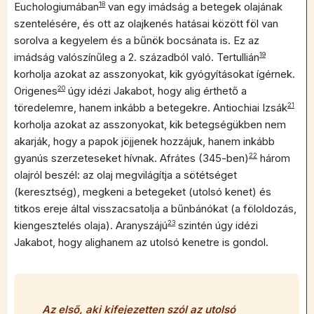
Euchologiumában
18
van egy imádság a betegek olajának
szentelésére, és ott az olajkenés hatásai között föl van
sorolva a kegyelem és a bűnök bocsánata is. Ez az
imádság valószínűleg a 2. századból való. Tertullián
19
korholja azokat az asszonyokat, kik gyógyításokat ígérnek.
Origenes
20
úgy idézi Jakabot, hogy alig érthető a
töredelemre, hanem inkább a betegekre. Antiochiai Izsák
21
korholja azokat az asszonyokat, kik betegségükben nem
akarják, hogy a papok jöjjenek hozzájuk, hanem inkább
gyanús szerzeteseket hívnak. Afrátes (345-ben)
22
három
olajról beszél: az olaj megvilágítja a sötétséget
(keresztség), megkeni a betegeket (utolsó kenet) és
titkos ereje által visszacsatolja a bűnbánókat (a föloldozás,
kiengesztelés olaja). Aranyszájú
23
szintén úgy idézi
Jakabot, hogy alighanem az utolsó kenetre is gondol.
Az első, aki kifejezetten szól az utolsó