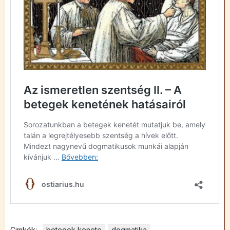
Cimkék:
betegek kenete
dogmatika