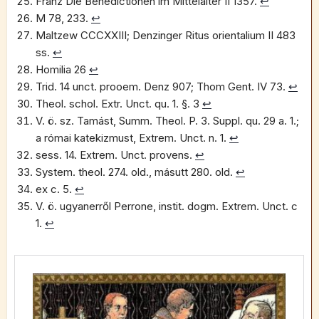
Franz Die Benedictionen im Mittelalter II 1357.
↩︎
M 78, 233.
↩︎
Maltzew CCCXXIII; Denzinger Ritus orientalium II 483
ss.
↩︎
Homilia 26
↩︎
Trid. 14 unct. prooem. Denz 907; Thom Gent. IV 73.
↩︎
Theol. schol. Extr. Unct. qu. 1. §. 3
↩︎
V. ö. sz. Tamást, Summ. Theol. P. 3. Suppl. qu. 29 a. 1.;
a római katekizmust, Extrem. Unct. n. 1.
↩︎
sess. 14. Extrem. Unct. provens.
↩︎
System. theol. 274. old., másutt 280. old.
↩︎
ex c. 5.
↩︎
V. ö. ugyanerről Perrone, instit. dogm. Extrem. Unct. c
1.
↩︎