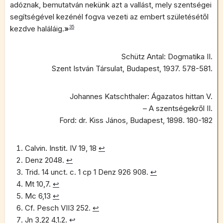
adóznak, bemutatván nekünk azt a vallást, mely szentségei
segítségével kezénél fogva vezeti az embert születésétől
kezdve haláláig.
»
35
Schütz Antal: Dogmatika II.
Szent István Társulat, Budapest, 1937. 578-581.
Johannes Katschthaler: Ágazatos hittan V.
– A szentségekről II.
Ford: dr. Kiss János, Budapest, 1898. 180-182
Calvin. Instit. IV 19, 18
↩︎
Denz 2048.
↩︎
Trid. 14 unct. c. 1 cp 1 Denz 926 908.
↩︎
Mt 10,7.
↩︎
Mc 6,13
↩︎
Cf. Pesch VII3 252.
↩︎
Jn 3,22 4,1.2.
↩︎