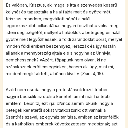
És valóban, Krisztus, aki maga is itta a szenvedés keserű
kelyhét és tapasztalta a halál fájdalmait és gyötrelmét,
Krisztus, mondom, megváltott népét a halál
legborzasztóbb pillanatában hogyan foszthatta volna meg
isteni segítségétől, mellyel a haldoklók a betegség és halál
gyötrelmeit legyőzhessék, a földi zarándoklat porát, mellyel
minden földi embert beszennyez, lerázzák és így tisztán
álljanak a mennyország ajtaja elé s hogy ha az Úr hívja,
bemehessenek? «Azért, főpapunk nem olyan, ki ne
szánakoznék erőtlenségeinken, hanem aki úgy, mint mi,
mindent megkísértett, a bűnön kívül.» (Zsid. 4, 15).
Azért nem csoda, hogy a protestánsok közül többen
nagyra becsülik az utolsó kenetet, amint már föntebb
említém. Leibnitz, ezt írja: «Nincs semmi okunk, hogy a
betegek kenetéről sokat vitatkozzunk: ott vannak a
Szentírás szavai, az egyház tanítása, amiben az istenfélők
és a katholikus emberek következetesen megbíznak; azt