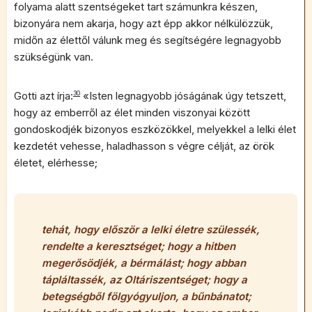
folyama alatt szentségeket tart számunkra készen,
bizonyára nem akarja, hogy azt épp akkor nélkülözzük,
midőn az élettől válunk meg és segítségére legnagyobb
szükségünk van.
Gotti azt írja:
30
«Isten legnagyobb jóságának úgy tetszett,
hogy az emberről az élet minden viszonyai között
gondoskodjék bizonyos eszközökkel, melyekkel a lelki élet
kezdetét vehesse, haladhasson s végre célját, az örök
életet, elérhesse;
tehát, hogy először a lelki életre szülessék,
rendelte a keresztséget; hogy a hitben
megerősödjék, a bérmálást; hogy abban
tápláltassék, az Oltáriszentséget; hogy a
betegségből fölgyógyuljon, a bűnbánatot;