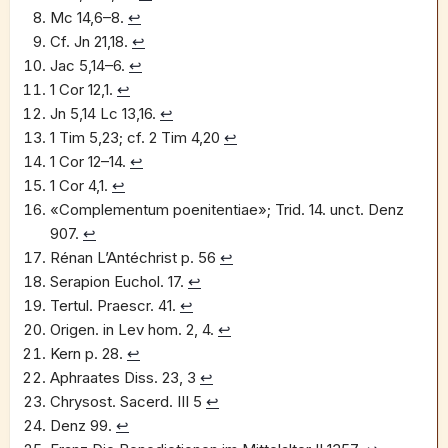
Mc 14,6–8.
↩︎
Cf. Jn 21,18.
↩︎
Jac 5,14–6.
↩︎
1 Cor 12,1.
↩︎
Jn 5,14 Lc 13,16.
↩︎
1 Tim 5,23; cf. 2 Tim 4,20
↩︎
1 Cor 12–14.
↩︎
1 Cor 4,1.
↩︎
«Complementum poenitentiae»; Trid. 14. unct. Denz
907.
↩︎
Rénan L’Antéchrist p. 56
↩︎
Serapion Euchol. 17.
↩︎
Tertul. Praescr. 41.
↩︎
Origen. in Lev hom. 2, 4.
↩︎
Kern p. 28.
↩︎
Aphraates Diss. 23, 3
↩︎
Chrysost. Sacerd. III 5
↩︎
Denz 99.
↩︎