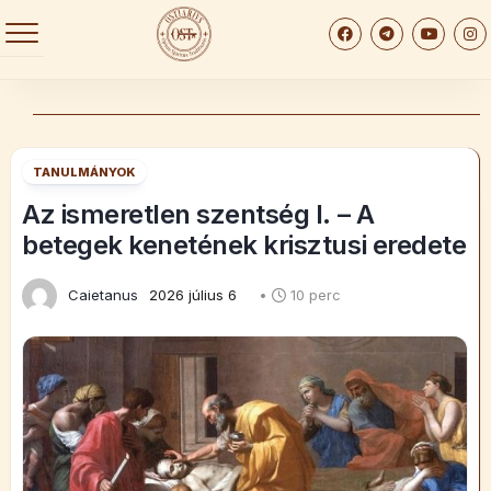
Skip
to
content
TANULMÁNYOK
Az ismeretlen szentség I. – A
betegek kenetének krisztusi eredete
Caietanus
2026 július 6
•
10 perc