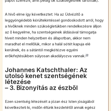
papot szerezni, amit pedig ők szükségesnek tartottak).
A hívő elme így következtet: Ha az Üdvözítő a
leggyöngédebb körültekintéssel gondoskodott arról, hogy
a hívőknek minden szükségletükben rendelkezésre álljon
az ő kegyelme, ha szentségeinek áldásával támogatja
híveit minden helyzetben és állapotban, akkor nem
maradhat el mellőlük, mikor a halál sötét kapuja elé
kerülnek, és a sátántól megkötözve egyéni
erőkifejtésükben súlyosan akadályozva vannak.
29
Johannes Katschthaler: Az
utolsó kenet szentségének
létezése
– 3. Bizonyítás az észből
Ezen szentség létezését a józan ész Isten jóságából
következteti ki, midőn éltünk kezdetétől annak egész