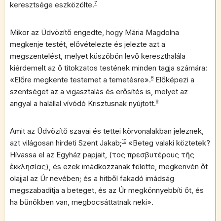
keresztsége eszközölte.
7
Mikor az Üdvözítő engedte, hogy Mária Magdolna
megkenje testét, elővételezte és jelezte azt a
megszentelést, melyet küszöbön levő kereszthalála
kiérdemelt az ő titokzatos testének minden tagja számára:
«Előre megkente testemet a temetésre».
8
Előképezi a
szentséget az a vigasztalás és erősítés is, melyet az
angyal a halállal vívódó Krisztusnak nyújtott.
9
Amit az Üdvözítő szavai és tettei körvonalakban jeleznek,
azt világosan hirdeti Szent Jakab;
10
«Beteg valaki köztetek?
Hívassa el az Egyház papjait, (τοὺς πρεσβυτέρους τῆς
ἐκκλησίας), és ezek imádkozzanak fölötte, megkenvén őt
olajjal az Úr nevében; és a hitből fakadó imádság
megszabadítja a beteget, és az Úr megkönnyebbíti őt, és
ha bűnökben van, megbocsáttatnak neki».