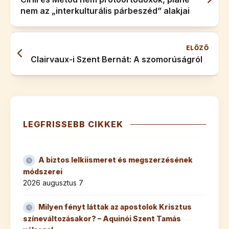
nem az „interkulturális párbeszéd” alakjai
ELŐZŐ
Clairvaux-i Szent Bernát: A szomorúságról
LEGFRISSEBB CIKKEK
A biztos lelkiismeret és megszerzésének
módszerei
2026 augusztus 7
Milyen fényt láttak az apostolok Krisztus
színeváltozásakor? – Aquinói Szent Tamás