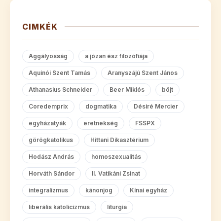
CIMKÉK
Aggályosság
a józan ész filozófiája
Aquinói Szent Tamás
Aranyszájú Szent János
Athanasius Schneider
Beer Miklós
böjt
Coredemprix
dogmatika
Désiré Mercier
egyházatyák
eretnekség
FSSPX
görögkatolikus
Hittani Dikasztérium
Hodász András
homoszexualitás
Horváth Sándor
II. Vatikáni Zsinat
integralizmus
kánonjog
Kínai egyház
liberális katolicizmus
liturgia