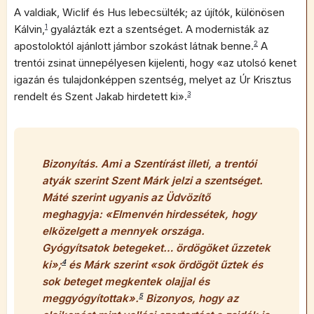
A valdiak, Wiclif és Hus lebecsülték; az újítók, különösen
Kálvin,
1
gyalázták ezt a szentséget. A modernisták az
apostoloktól ajánlott jámbor szokást látnak benne.
2
A
trentói zsinat ünnepélyesen kijelenti, hogy «az utolsó kenet
igazán és tulajdonképpen szentség, melyet az Úr Krisztus
rendelt és Szent Jakab hirdetett ki».
3
Bizonyítás
. Ami a Szentírást illeti, a trentói
atyák szerint Szent Márk jelzi a szentséget.
Máté szerint ugyanis az Üdvözítő
meghagyja: «Elmenvén hirdessétek, hogy
elközelgett a mennyek országa.
Gyógyítsatok betegeket… ördögöket űzzetek
ki»;
4
és Márk szerint «sok ördögöt űztek és
sok beteget megkentek olajjal és
meggyógyítottak».
5
Bizonyos, hogy az