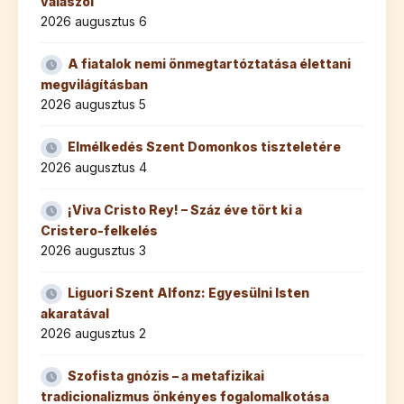
válaszol
2026 augusztus 6
A fiatalok nemi önmegtartóztatása élettani
megvilágításban
2026 augusztus 5
Elmélkedés Szent Domonkos tiszteletére
2026 augusztus 4
¡Viva Cristo Rey! – Száz éve tört ki a
Cristero-felkelés
2026 augusztus 3
Liguori Szent Alfonz: Egyesülni Isten
akaratával
2026 augusztus 2
Szofista gnózis – a metafizikai
tradicionalizmus önkényes fogalomalkotása