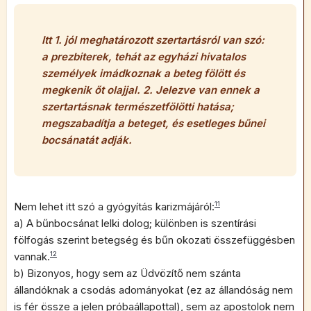
Itt 1. jól meghatározott szertartásról van szó:
a prezbiterek, tehát az egyházi hivatalos
személyek imádkoznak a beteg fölött és
megkenik őt olajjal. 2. Jelezve van ennek a
szertartásnak természetfölötti hatása;
megszabadítja a beteget, és esetleges bűnei
bocsánatát adják.
Nem lehet itt szó a gyógyítás karizmájáról:
11
a) A bűnbocsánat lelki dolog; különben is szentírási
fölfogás szerint betegség és bűn okozati összefüggésben
vannak.
12
b) Bizonyos, hogy sem az Üdvözítő nem szánta
állandóknak a csodás adományokat (ez az állandóság nem
is fér össze a jelen próbaállapottal), sem az apostolok nem