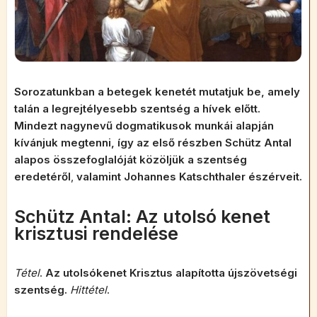
Sorozatunkban a betegek kenetét mutatjuk be, amely
talán a legrejtélyesebb szentség a hívek előtt.
Mindezt nagynevű dogmatikusok munkái alapján
kívánjuk megtenni, így az első részben Schütz Antal
alapos összefoglalóját közöljük a szentség
eredetéről
,
valamint Johannes Katschthaler észérveit.
Schütz Antal: Az utolsó kenet
krisztusi rendelése
Tétel
.
Az utolsókenet Krisztus alapította újszövetségi
szentség.
Hittétel
.