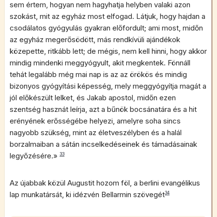
sem értem, hogyan nem hagyhatja helyben valaki azon
szokást, mit az egyház most elfogad. Látjuk, hogy hajdan a
csodálatos gyógyulás gyakran előfordult; ami most, midőn
az egyház megerősödött, más rendkívüli ajándékok
közepette, ritkább lett; de mégis, nem kell hinni, hogy akkor
mindig mindenki meggyógyult, akit megkentek. Fönnáll
tehát legalább még mai nap is az az örökös és mindig
bizonyos gyógyítási képesség, mely meggyógyítja magát a
jól előkészült lelket, és Jakab apostol, midőn ezen
szentség hasznát leírja, azt a bűnök bocsánatára és a hit
erényének erősségébe helyezi, amelyre soha sincs
nagyobb szükség, mint az életveszélyben és a halál
borzalmaiban a sátán incselkedéseinek és támadásainak
legyőzésére.»
33
Az újabbak közül Augustit hozom föl, a berlini evangélikus
lap munkatársát, ki idézvén Bellarmin szövegét
34