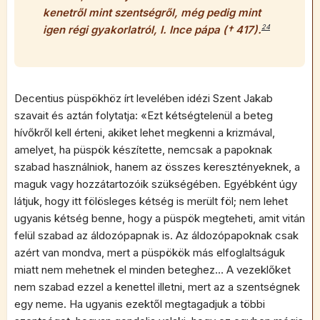
kenetről mint szentségről, még pedig mint
igen régi gyakorlatról, I. Ince pápa († 417).
24
Decentius püspökhöz írt levelében idézi Szent Jakab
szavait és aztán folytatja: «Ezt kétségtelenül a beteg
hívőkről kell érteni, akiket lehet megkenni a krizmával,
amelyet, ha püspök készítette, nemcsak a papoknak
szabad használniok, hanem az összes keresztényeknek, a
maguk vagy hozzátartozóik szükségében. Egyébként úgy
látjuk, hogy itt fölösleges kétség is merült föl; nem lehet
ugyanis kétség benne, hogy a püspök megteheti, amit vitán
felül szabad az áldozópapnak is. Az áldozópapoknak csak
azért van mondva, mert a püspökök más elfoglaltságuk
miatt nem mehetnek el minden beteghez… A vezeklőket
nem szabad ezzel a kenettel illetni, mert az a szentségnek
egy neme. Ha ugyanis ezektől megtagadjuk a többi