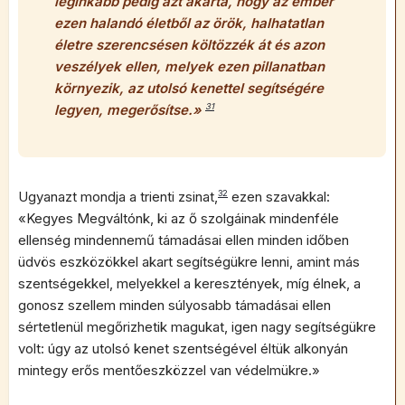
leginkább pedig azt akarta, hogy az ember
ezen halandó életből az örök, halhatatlan
életre szerencsésen költözzék át és azon
veszélyek ellen, melyek ezen pillanatban
környezik, az utolsó kenettel segítségére
legyen, megerősítse.»
31
Ugyanazt mondja a trienti zsinat,
32
ezen szavakkal:
«Kegyes Megváltónk, ki az ő szolgáinak mindenféle
ellenség mindennemű támadásai ellen minden időben
üdvös eszközökkel akart segítségükre lenni, amint más
szentségekkel, melyekkel a keresztények, míg élnek, a
gonosz szellem minden súlyosabb támadásai ellen
sértetlenül megőrizhetik magukat, igen nagy segítségükre
volt: úgy az utolsó kenet szentségével éltük alkonyán
mintegy erős mentőeszközzel van védelmükre.»