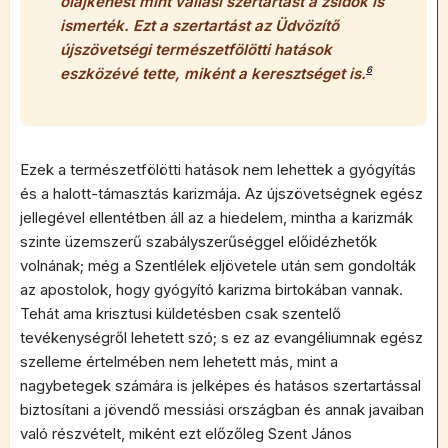
olajkenést mint vallási szertartást a zsidók is
ismerték. Ezt a szertartást az Üdvözítő
újszövetségi természetfölötti hatások
eszközévé tette, miként a keresztséget is.
6
Ezek a természetfölötti hatások nem lehettek a gyógyítás
és a halott-támasztás karizmája. Az újszövetségnek egész
jellegével ellentétben áll az a hiedelem, mintha a karizmák
szinte üzemszerű szabályszerűséggel előidézhetők
volnának; még a Szentlélek eljövetele után sem gondolták
az apostolok, hogy gyógyító karizma birtokában vannak.
Tehát ama krisztusi küldetésben csak szentelő
tevékenységről lehetett szó; s ez az evangéliumnak egész
szelleme értelmében nem lehetett más, mint a
nagybetegek számára is jelképes és hatásos szertartással
biztosítani a jövendő messiási országban és annak javaiban
való részvételt, miként ezt előzőleg Szent János