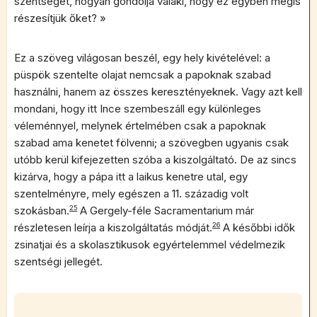
szentséget, hogyan gondolja valaki, hogy ez egyben mégis
részesítjük őket? »
Ez a szöveg világosan beszél, egy hely kivételével: a
püspök szentelte olajat nemcsak a papoknak szabad
használni, hanem az összes keresztényeknek. Vagy azt kell
mondani, hogy itt Ince szembeszáll egy különleges
véleménnyel, melynek értelmében csak a papoknak
szabad ama kenetet fölvenni; a szövegben ugyanis csak
utóbb kerül kifejezetten szóba a kiszolgáltató. De az sincs
kizárva, hogy a pápa itt a laikus kenetre utal, egy
szentelményre, mely egészen a 11. századig volt
szokásban.
25
A Gergely-féle Sacramentarium már
részletesen leírja a kiszolgáltatás módját.
26
A későbbi idők
zsinatjai és a skolasztikusok egyértelemmel védelmezik
szentségi jellegét.