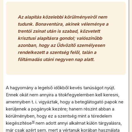
Az alapítás közelebbi körülményeiről nem
tudunk. Bonaventúra, akinek véleménye a
trentói zsinat után is szabad, közvetett
krisztusi alapításra gondol; valószínűbb
azonban, hogy az Üdvözítő személyesen
rendelkezett a szentség felől, talán a
föltámadás utáni negyven nap alatt.
A hagyomány a legelső időkből kevés tanúságot nyújt.
Ennek okát nem annyira a titokfegyelemben kell keresni,
amennyiben t. i. vigyáztak, hogy a beteglátogató papok ne
kerüljenek a pogányok kezére; hanem részint abban a
körülményben, hogy ez a szentség mint a töredelem
kiegészítése
16
nem adott annyi alkalmat külön tárgyalásra,
már csak azért sem, mert a vértanuk korában használata