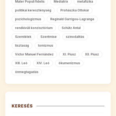
Mater Populi fidelis
Mediatrix
metafizika
politikai kereszténység
Prohászka Ottokár
pszichologizmus
Reginald Garrigou-Lagrange
rendkívüli konzisztórium
Schütz Antal
Szemlélek
Szentmise
szinodalitás
tisztaság
tomizmus
Víctor Manuel Fernández
XI. Piusz
XII. Piusz
XIII. Leó
XIV. Leó
ökumenizmus
önmegtagadás
KERESÉS