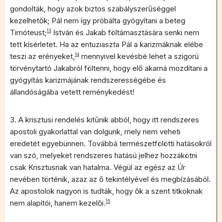
gondolták, hogy azok biztos szabályszerűséggel
kezelhetők; Pál nem így próbálta gyógyítani a beteg
Timóteust;
13
István és Jakab föltámasztására senki nem
tett kísérletet. Ha az entuziaszta Pál a karizmáknak elébe
teszi az erényeket,
14
mennyivel kevésbé lehet a szigorú
törvénytartó Jakabról föltenni, hogy elő akarná mozdítani a
gyógyítás karizmájának rendszerességébe és
állandóságába vetett reménykedést!
3. A krisztusi rendelés kitűnik abból, hogy itt rendszeres
apostoli gyakorlattal van dolgunk, mely nem veheti
eredetét egyebünnen. Továbbá természetfölötti hatásokról
van szó, melyeket rendszeres hatású jelhez hozzákötni
csak Krisztusnak van hatalma. Végül az egész az Úr
nevében történik, azaz az ő tekintélyével és megbízásából.
Az apostolok nagyon is tudták, hogy ők a szent titkoknak
nem alapítói, hanem kezelői.
15