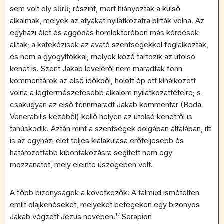
sem volt oly sűrű; részint, mert hiányoztak a külső
alkalmak, melyek az atyákat nyilatkozatra bírták volna. Az
egyházi élet és aggódás homlokterében más kérdések
álltak; a katekézisek az avató szentségekkel foglalkoztak,
és nem a gyógyítókkal, melyek közé tartozik az utolsó
kenet is. Szent Jakab leveléről nem maradtak fönn
kommentárok az első időkből, holott ép ott kínálkozott
volna a legtermészetesebb alkalom nyilatkozattételre; s
csakugyan az első fönnmaradt Jakab kommentár (Beda
Venerabilis kezéből) kellő helyen az utolsó kenetről is
tanúskodik. Aztán mint a szentségek dolgában általában, itt
is az egyházi élet teljes kialakulása erőteljesebb és
határozottabb kibontakozásra segített nem egy
mozzanatot, mely eleinte üszögében volt.
A főbb bizonyságok a következők: A talmud ismételten
említ olajkenéseket, melyeket betegeken egy bizonyos
Jakab végzett Jézus nevében.
17
Serapion