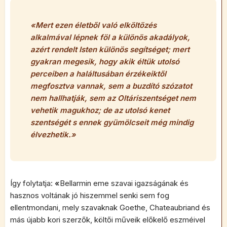
«Mert ezen életből való elköltözés
alkalmával lépnek föl a különös akadályok,
azért rendelt Isten különös segítséget; mert
gyakran megesik, hogy akik éltük utolsó
perceiben a haláltusában érzékeiktől
megfosztva vannak, sem a buzdító szózatot
nem hallhatják, sem az Oltáriszentséget nem
vehetik magukhoz; de az utolsó kenet
szentségét s ennek gyümölcseit még mindig
élvezhetik.»
Így folytatja:
«
Bellarmin eme szavai igazságának és
hasznos voltának jó hiszemmel senki sem fog
ellentmondani, mely szavaknak Goethe, Chateaubriand és
más újabb kori szerzők, költői műveik előkelő eszméivel