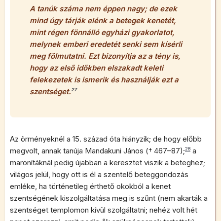
A tanúk száma nem éppen nagy; de ezek
mind úgy tárják elénk a betegek kenetét,
mint régen fönnálló egyházi gyakorlatot,
melynek emberi eredetét senki sem kísérli
meg fölmutatni. Ezt bizonyítja az a tény is,
hogy az első időkben elszakadt keleti
felekezetek is ismerik és használják ezt a
szentséget.
27
Az örményeknél a 15. század óta hiányzik; de hogy előbb
megvolt, annak tanúja Mandakuni János († 467–87);
28
a
maronítáknál pedig újabban a keresztet viszik a beteghez;
világos jelül, hogy ott is él a szentelő beteggondozás
emléke, ha történetileg érthető okokból a kenet
szentségének kiszolgáltatása meg is szűnt (nem akarták a
szentséget templomon kívül szolgáltatni; nehéz volt hét