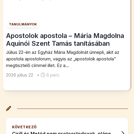
TANULMÁNYOK
Apostolok apostola – Mária Magdolna
Aquinói Szent Tamás tanításában
Július 22-én az Egyház Mária Magdolnát ünnepli, akit az
apostola apostolorum, vagyis az „apostolok apostola”
megtisztelő címmel illet. Ez a...
2026 július 22
•
6 perc
KÖVETKEZŐ
Cirill és Metód nem protoortodoxok, pláne