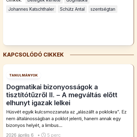
Johannes Katschthaler
Schütz Antal
szentségtan
KAPCSOLÓDÓ CIKKEK
TANULMÁNYOK
Dogmatikai bizonyosságok a
tisztítótűzről II. – A megváltás előtt
elhunyt igazak lelkei
Húsvét egyik kulcsmozzanata az „alászállt a poklokra”. Ez
nem általánosságban a poklot jelenti, hanem annak egy
bizonyos helyét, a limbus...
2026 április 6
•
5 perc