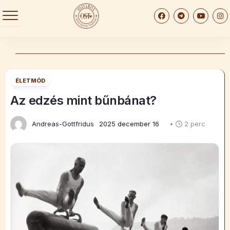
Skip
to
content
ÉLETMÓD
Az edzés mint bűnbánat?
Andreas-Gottfridus
2025 december 16
•
2 perc