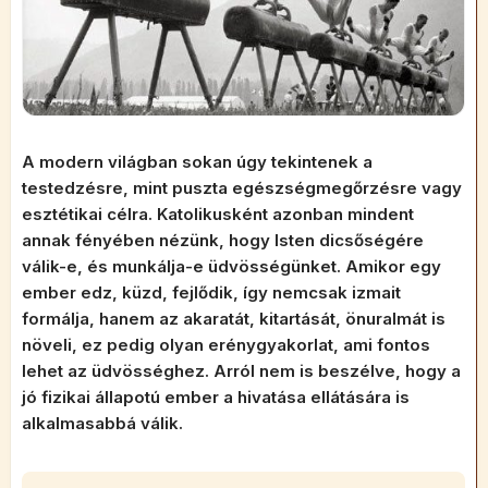
A modern világban sokan úgy tekintenek a
testedzésre, mint puszta egészségmegőrzésre vagy
esztétikai célra. Katolikusként azonban mindent
annak fényében nézünk, hogy Isten dicsőségére
válik-e, és munkálja-e üdvösségünket. Amikor egy
ember edz, küzd, fejlődik, így nemcsak izmait
formálja, hanem az akaratát, kitartását, önuralmát is
növeli, ez pedig olyan erénygyakorlat, ami fontos
lehet az üdvösséghez. Arról nem is beszélve, hogy a
jó fizikai állapotú ember a hivatása ellátására is
alkalmasabbá válik.