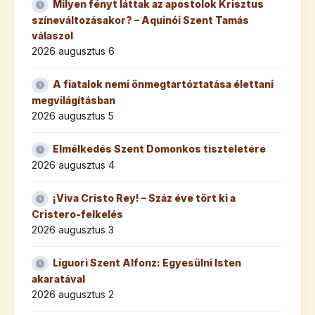
Milyen fényt láttak az apostolok Krisztus
színeváltozásakor? – Aquinói Szent Tamás
válaszol
2026 augusztus 6
A fiatalok nemi önmegtartóztatása élettani
megvilágításban
2026 augusztus 5
Elmélkedés Szent Domonkos tiszteletére
2026 augusztus 4
¡Viva Cristo Rey! – Száz éve tört ki a
Cristero-felkelés
2026 augusztus 3
Liguori Szent Alfonz: Egyesülni Isten
akaratával
2026 augusztus 2