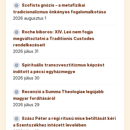
Szofista gnózis – a metafizikai
tradicionalizmus önkényes fogalomalkotása
2026 augusztus 1
Roche bíboros: XIV. Leó nem fogja
megváltoztatni a Traditionis Custodes
rendelkezéseit
2026 július 31
Spirituális transzvesztitizmus képzést
indított a pécsi egyházmegye
2026 július 30
Recenzió a Summa Theologiae legújabb
magyar fordításáról
2026 július 29
Szász Péter a régi rítusú mise betiltását kéri
a Szentszékhez intézett levelében