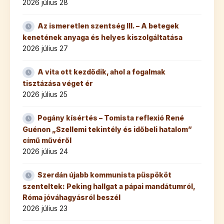
2026 július 28
Az ismeretlen szentség III. – A betegek
kenetének anyaga és helyes kiszolgáltatása
2026 július 27
A vita ott kezdődik, ahol a fogalmak
tisztázása véget ér
2026 július 25
Pogány kísértés – Tomista reflexió René
Guénon „Szellemi tekintély és időbeli hatalom”
című művéről
2026 július 24
Szerdán újabb kommunista püspököt
szenteltek: Peking hallgat a pápai mandátumról,
Róma jóváhagyásról beszél
2026 július 23