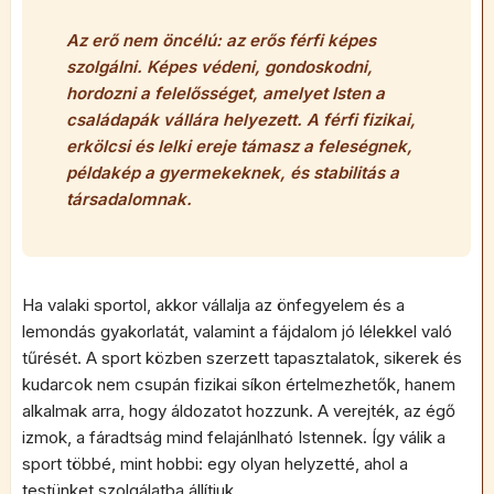
Az erő nem öncélú: az erős férfi képes
szolgálni. Képes védeni, gondoskodni,
hordozni a felelősséget, amelyet Isten a
családapák vállára helyezett. A férfi fizikai,
erkölcsi és lelki ereje támasz a feleségnek,
példakép a gyermekeknek, és stabilitás a
társadalomnak.
Ha valaki sportol, akkor vállalja az önfegyelem és a
lemondás gyakorlatát, valamint a fájdalom jó lélekkel való
tűrését. A sport közben szerzett tapasztalatok, sikerek és
kudarcok nem csupán fizikai síkon értelmezhetők, hanem
alkalmak arra, hogy áldozatot hozzunk. A verejték, az égő
izmok, a fáradtság mind felajánlható Istennek. Így válik a
sport többé, mint hobbi: egy olyan helyzetté, ahol a
testünket szolgálatba állítjuk.