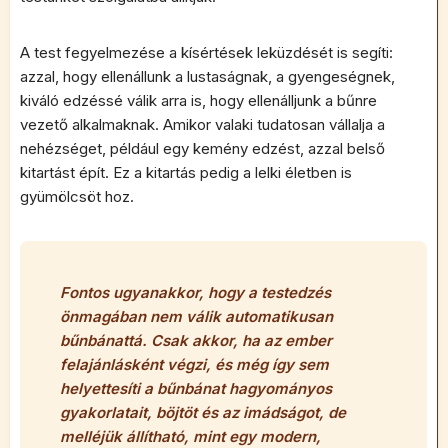
A test fegyelmezése a kísértések leküzdését is segíti:
azzal, hogy ellenállunk a lustaságnak, a gyengeségnek,
kiváló edzéssé válik arra is, hogy ellenálljunk a bűnre
vezető alkalmaknak. Amikor valaki tudatosan vállalja a
nehézséget, például egy kemény edzést, azzal belső
kitartást épít. Ez a kitartás pedig a lelki életben is
gyümölcsöt hoz.
Fontos ugyanakkor, hogy a testedzés
önmagában nem válik automatikusan
bűnbánattá. Csak akkor, ha az ember
felajánlásként végzi, és még így sem
helyettesíti a bűnbánat hagyományos
gyakorlatait, böjtöt és az imádságot, de
melléjük állítható, mint egy modern,