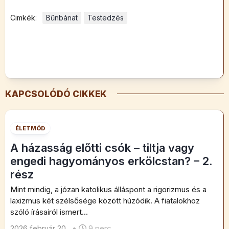
Cimkék:
Bűnbánat
Testedzés
KAPCSOLÓDÓ CIKKEK
ÉLETMÓD
A házasság előtti csók – tiltja vagy
engedi hagyományos erkölcstan? – 2.
rész
Mint mindig, a józan katolikus álláspont a rigorizmus és a
laxizmus két szélsősége között húzódik. A fiatalokhoz
szóló írásairól ismert...
2026 február 20
•
9 perc