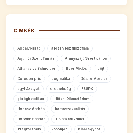
CIMKÉK
Aggályosság
a józan ész filozófiája
Aquinói Szent Tamás
Aranyszájú Szent János
Athanasius Schneider
Beer Miklós
böjt
Coredemprix
dogmatika
Désiré Mercier
egyházatyák
eretnekség
FSSPX
görögkatolikus
Hittani Dikasztérium
Hodász András
homoszexualitás
Horváth Sándor
II. Vatikáni Zsinat
integralizmus
kánonjog
Kínai egyház