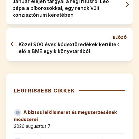
Január elején tárgyal a régi rítusról Leó
pápa a bíborosokkal, egy rendkívüli
konzisztórium keretében
ELŐZŐ
Közel 900 éves kódextöredékek kerültek
elő a BME egyik könyvtárából
LEGFRISSEBB CIKKEK
A biztos lelkiismeret és megszerzésének
módszerei
2026 augusztus 7