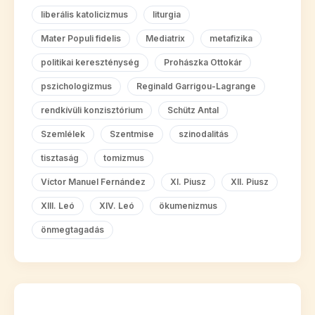
liberális katolicizmus
liturgia
Mater Populi fidelis
Mediatrix
metafizika
politikai kereszténység
Prohászka Ottokár
pszichologizmus
Reginald Garrigou-Lagrange
rendkívüli konzisztórium
Schütz Antal
Szemlélek
Szentmise
szinodalitás
tisztaság
tomizmus
Víctor Manuel Fernández
XI. Piusz
XII. Piusz
XIII. Leó
XIV. Leó
ökumenizmus
önmegtagadás