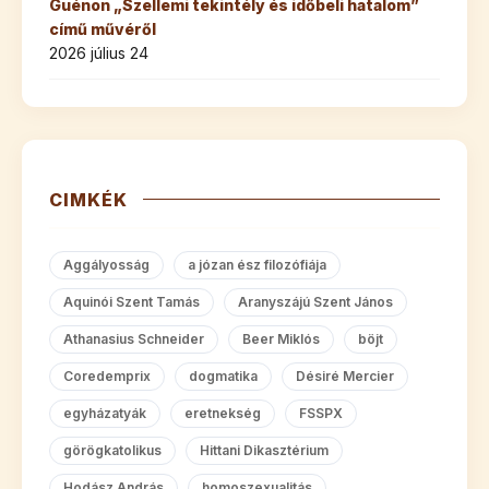
Guénon „Szellemi tekintély és időbeli hatalom”
című művéről
2026 július 24
CIMKÉK
Aggályosság
a józan ész filozófiája
Aquinói Szent Tamás
Aranyszájú Szent János
Athanasius Schneider
Beer Miklós
böjt
Coredemprix
dogmatika
Désiré Mercier
egyházatyák
eretnekség
FSSPX
görögkatolikus
Hittani Dikasztérium
Hodász András
homoszexualitás