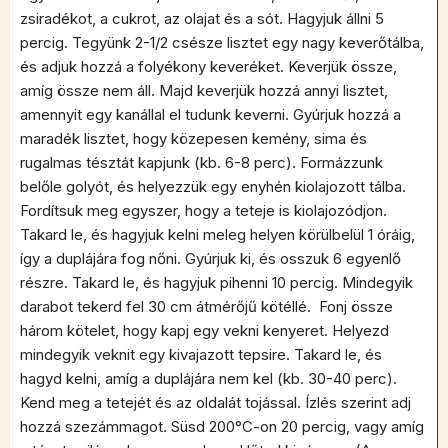
zsiradékot, a cukrot, az olajat és a sót. Hagyjuk állni 5
percig. Tegyünk 2-1/2 csésze lisztet egy nagy keverőtálba,
és adjuk hozzá a folyékony keveréket. Keverjük össze,
amíg össze nem áll. Majd keverjük hozzá annyi lisztet,
amennyit egy kanállal el tudunk keverni. Gyúrjuk hozzá a
maradék lisztet, hogy közepesen kemény, sima és
rugalmas tésztát kapjunk (kb. 6-8 perc). Formázzunk
belőle golyót, és helyezzük egy enyhén kiolajozott tálba.
Fordítsuk meg egyszer, hogy a teteje is kiolajozódjon.
Takard le, és hagyjuk kelni meleg helyen körülbelül 1 óráig,
így a duplájára fog nőni. Gyúrjuk ki, és osszuk 6 egyenlő
részre. Takard le, és hagyjuk pihenni 10 percig. Mindegyik
darabot tekerd fel 30 cm átmérőjű kötéllé. Fonj össze
három kötelet, hogy kapj egy vekni kenyeret. Helyezd
mindegyik veknit egy kivajazott tepsire. Takard le, és
hagyd kelni, amíg a duplájára nem kel (kb. 30-40 perc).
Kend meg a tetejét és az oldalát tojással. Ízlés szerint adj
hozzá szezámmagot. Süsd 200°C-on 20 percig, vagy amíg