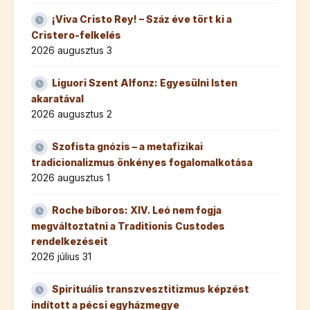
¡Viva Cristo Rey! – Száz éve tört ki a
Cristero-felkelés
2026 augusztus 3
Liguori Szent Alfonz: Egyesülni Isten
akaratával
2026 augusztus 2
Szofista gnózis – a metafizikai
tradicionalizmus önkényes fogalomalkotása
2026 augusztus 1
Roche bíboros: XIV. Leó nem fogja
megváltoztatni a Traditionis Custodes
rendelkezéseit
2026 július 31
Spirituális transzvesztitizmus képzést
indított a pécsi egyházmegye