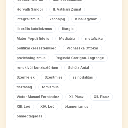
Horváth Sándor
II. Vatikáni Zsinat
integralizmus
kánonjog
Kínai egyház
liberális katolicizmus
liturgia
Mater Populi fidelis
Mediatrix
metafizika
politikai kereszténység
Prohászka Ottokár
pszichologizmus
Reginald Garrigou-Lagrange
rendkívüli konzisztórium
Schütz Antal
Szemlélek
Szentmise
szinodalitás
tisztaság
tomizmus
Víctor Manuel Fernández
XI. Piusz
XII. Piusz
XIII. Leó
XIV. Leó
ökumenizmus
önmegtagadás