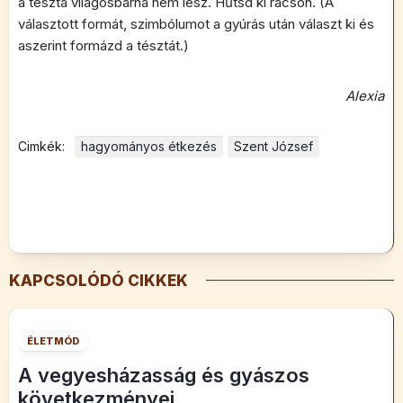
a tészta világosbarna nem lesz. Hűtsd ki rácson. (A
választott formát, szimbólumot a gyúrás után választ ki és
aszerint formázd a tésztát.)
Alexia
Cimkék:
hagyományos étkezés
Szent József
KAPCSOLÓDÓ CIKKEK
ÉLETMÓD
A vegyesházasság és gyászos
következményei