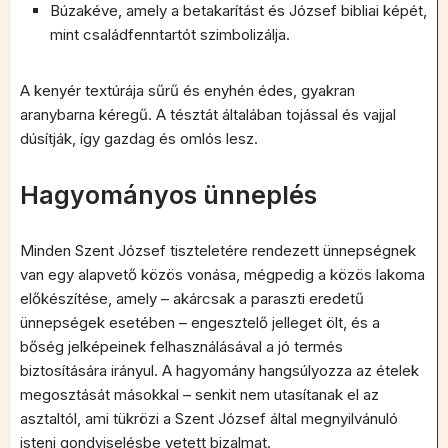
Búzakéve, amely a betakarítást és József bibliai képét,
mint családfenntartót szimbolizálja.
A kenyér textúrája sűrű és enyhén édes, gyakran
aranybarna kéregű. A tésztát általában tojással és vajjal
dúsítják, így gazdag és omlós lesz.
Hagyományos ünneplés
Minden Szent József tiszteletére rendezett ünnepségnek
van egy alapvető közös vonása, mégpedig a közös lakoma
előkészítése, amely – akárcsak a paraszti eredetű
ünnepségek esetében – engesztelő jelleget ölt, és a
bőség jelképeinek felhasználásával a jó termés
biztosítására irányul. A hagyomány hangsúlyozza az ételek
megosztását másokkal – senkit nem utasítanak el az
asztaltól, ami tükrözi a Szent József által megnyilvánuló
isteni gondviselésbe vetett bizalmat.