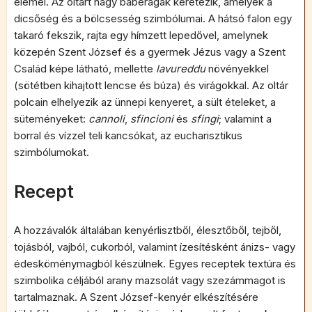
elemei. Az oltárt nagy babérágak keretezik, amelyek a
dicsőség és a bölcsesség szimbólumai. A hátsó falon egy
takaró fekszik, rajta egy hímzett lepedővel, amelynek
közepén Szent József és a gyermek Jézus vagy a Szent
Család képe látható, mellette
lavureddu
növényekkel
(sötétben kihajtott lencse és búza) és virágokkal. Az oltár
polcain elhelyezik az ünnepi kenyeret, a sült ételeket, a
süteményeket:
cannoli
,
sfincioni
és
sfingi
; valamint a
borral és vízzel teli kancsókat, az eucharisztikus
szimbólumokat.
Recept
A hozzávalók általában kenyérlisztből, élesztőből, tejből,
tojásból, vajból, cukorból, valamint ízesítésként ánizs- vagy
édesköménymagból készülnek. Egyes receptek textúra és
szimbolika céljából arany mazsolát vagy szezámmagot is
tartalmaznak. A Szent József-kenyér elkészítésére