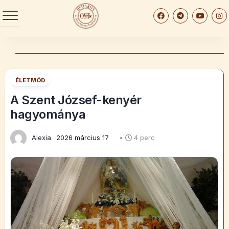
Skip
to
content
ÉLETMÓD
A Szent József-kenyér
hagyománya
Alexia
2026 március 17
•
4 perc