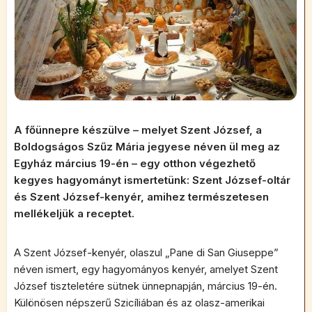
A főünnepre készülve – melyet Szent József, a
Boldogságos Szűz Mária jegyese néven ül meg az
Egyház március 19-én – egy otthon végezhető
kegyes hagyományt ismertetünk: Szent József-oltár
és Szent József-kenyér, amihez természetesen
mellékeljük a receptet.
A Szent József-kenyér, olaszul „Pane di San Giuseppe”
néven ismert, egy hagyományos kenyér, amelyet Szent
József tiszteletére sütnek ünnepnapján, március 19-én.
Különösen népszerű Szicíliában és az olasz-amerikai