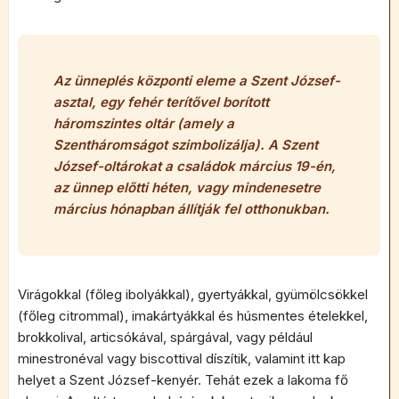
Az ünneplés központi eleme a Szent József-
asztal, egy fehér terítővel borított
háromszintes oltár (amely a
Szentháromságot szimbolizálja). A Szent
József-oltárokat a családok március 19-én,
az ünnep előtti héten, vagy mindenesetre
március hónapban állítják fel otthonukban.
Virágokkal (főleg ibolyákkal), gyertyákkal, gyümölcsökkel
(főleg citrommal), imakártyákkal és húsmentes ételekkel,
brokkolival, articsókával, spárgával, vagy például
minestronéval vagy biscottival díszítik, valamint itt kap
helyet a Szent József-kenyér. Tehát ezek a lakoma fő