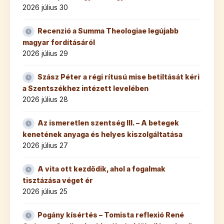
2026 július 30
Recenzió a Summa Theologiae legújabb
magyar fordításáról
2026 július 29
Szász Péter a régi rítusú mise betiltását kéri
a Szentszékhez intézett levelében
2026 július 28
Az ismeretlen szentség III. – A betegek
kenetének anyaga és helyes kiszolgáltatása
2026 július 27
A vita ott kezdődik, ahol a fogalmak
tisztázása véget ér
2026 július 25
Pogány kísértés – Tomista reflexió René