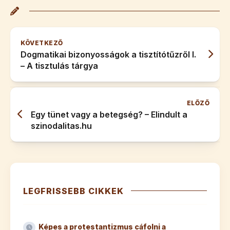
KÖVETKEZŐ
Dogmatikai bizonyosságok a tisztítótűzről I.
– A tisztulás tárgya
ELŐZŐ
Egy tünet vagy a betegség? – Elindult a
szinodalitas.hu
LEGFRISSEBB CIKKEK
Képes a protestantizmus cáfolni a