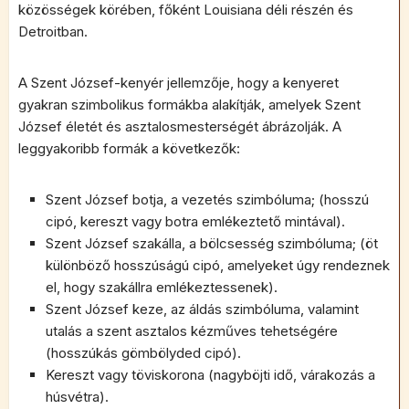
közösségek körében, főként Louisiana déli részén és
Detroitban.
A Szent József-kenyér jellemzője, hogy a kenyeret
gyakran szimbolikus formákba alakítják, amelyek Szent
József életét és asztalosmesterségét ábrázolják. A
leggyakoribb formák a következők:
Szent József botja, a vezetés szimbóluma; (hosszú
cipó, kereszt vagy botra emlékeztető mintával).
Szent József szakálla, a bölcsesség szimbóluma; (öt
különböző hosszúságú cipó, amelyeket úgy rendeznek
el, hogy szakállra emlékeztessenek).
Szent József keze, az áldás szimbóluma, valamint
utalás a szent asztalos kézműves tehetségére
(hosszúkás gömbölyded cipó).
Kereszt vagy töviskorona (nagyböjti idő, várakozás a
húsvétra).