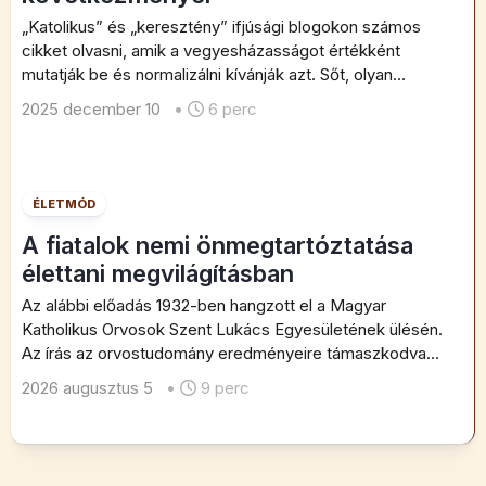
„Katolikus” és „keresztény” ifjúsági blogokon számos
cikket olvasni, amik a vegyesházasságot értékként
mutatják be és normalizálni kívánják azt. Sőt, olyan...
2025 december 10
•
6 perc
ÉLETMÓD
A fiatalok nemi önmegtartóztatása
élettani megvilágításban
Az alábbi előadás 1932-ben hangzott el a Magyar
Katholikus Orvosok Szent Lukács Egyesületének ülésén.
Az írás az orvostudomány eredményeire támaszkodva...
2026 augusztus 5
•
9 perc