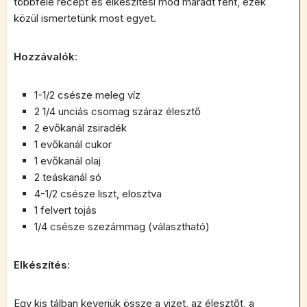
többféle recept és elkészítési mód maradt fent, ezek
közül ismertetünk most egyet.
Hozzávalók
:
1-1/2 csésze meleg víz
2 1/4 unciás csomag száraz élesztő
2 evőkanál zsiradék
1 evőkanál cukor
1 evőkanál olaj
2 teáskanál só
4-1/2 csésze liszt, elosztva
1 felvert tojás
1/4 csésze szezámmag (választható)
Elkészítés
:
Egy kis tálban keverjük össze a vizet, az élesztőt, a