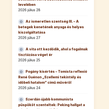
levelében
2026 július 28
Az ismeretlen szentség III. – A
betegek kenetének anyaga és helyes
kiszolgáltatása
2026 július 27
A vita ott kezdődik, ahol a fogalmak
tisztázása véget ér
2026 július 25
Pogány kísértés – Tomista reflexió
René Guénon „Szellemi tekintély és
időbeli hatalom” című művéről
2026 július 24
Szerdán újabb kommunista
püspököt szenteltek: Peking hallgat a