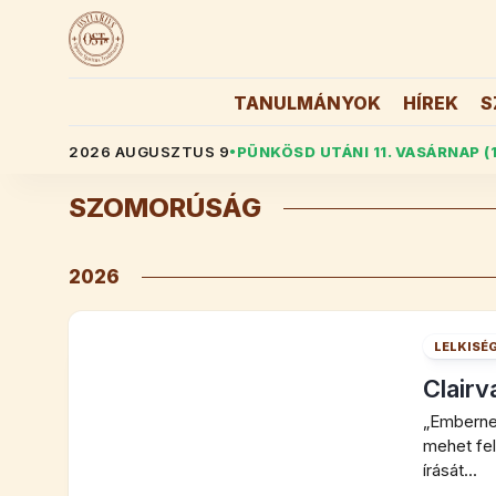
Skip
to
content
TANULMÁNYOK
HÍREK
S
2026 AUGUSZTUS 9
PÜNKÖSD UTÁNI 11. VASÁRNAP (
●
SZOMORÚSÁG
2026
LELKISÉ
Clairv
„Emberne
mehet fel
írását...