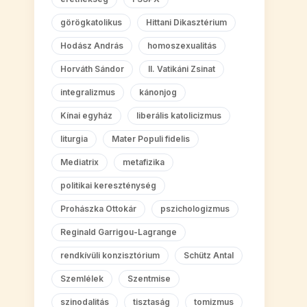
görögkatolikus
Hittani Dikasztérium
Hodász András
homoszexualitás
Horváth Sándor
II. Vatikáni Zsinat
integralizmus
kánonjog
Kínai egyház
liberális katolicizmus
liturgia
Mater Populi fidelis
Mediatrix
metafizika
politikai kereszténység
Prohászka Ottokár
pszichologizmus
Reginald Garrigou-Lagrange
rendkívüli konzisztórium
Schütz Antal
Szemlélek
Szentmise
szinodalitás
tisztaság
tomizmus