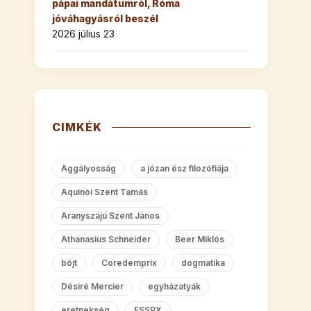
pápai mandátumról, Róma
jóváhagyásról beszél
2026 július 23
CIMKÉK
Aggályosság
a józan ész filozófiája
Aquinói Szent Tamás
Aranyszájú Szent János
Athanasius Schneider
Beer Miklós
böjt
Coredemprix
dogmatika
Désiré Mercier
egyházatyák
eretnekség
FSSPX