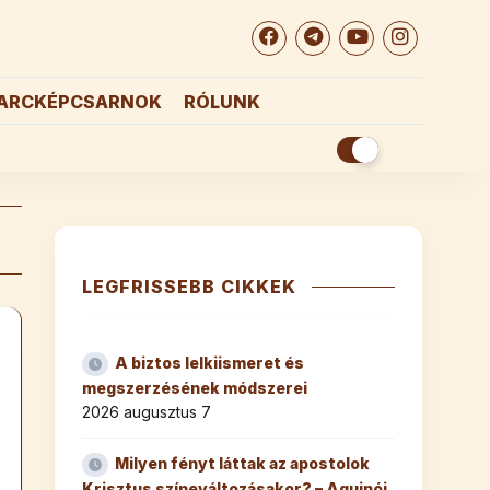
ARCKÉPCSARNOK
RÓLUNK
LEGFRISSEBB CIKKEK
A biztos lelkiismeret és
megszerzésének módszerei
2026 augusztus 7
Milyen fényt láttak az apostolok
Krisztus színeváltozásakor? – Aquinói