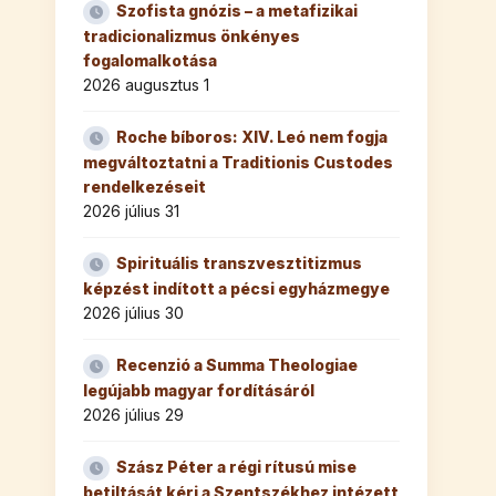
Szofista gnózis – a metafizikai
tradicionalizmus önkényes
fogalomalkotása
2026 augusztus 1
Roche bíboros: XIV. Leó nem fogja
megváltoztatni a Traditionis Custodes
rendelkezéseit
2026 július 31
Spirituális transzvesztitizmus
képzést indított a pécsi egyházmegye
2026 július 30
Recenzió a Summa Theologiae
legújabb magyar fordításáról
2026 július 29
Szász Péter a régi rítusú mise
betiltását kéri a Szentszékhez intézett