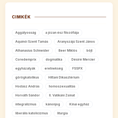
CIMKÉK
Aggályosság
a józan ész filozófiája
Aquinói Szent Tamás
Aranyszájú Szent János
Athanasius Schneider
Beer Miklós
böjt
Coredemprix
dogmatika
Désiré Mercier
egyházatyák
eretnekség
FSSPX
görögkatolikus
Hittani Dikasztérium
Hodász András
homoszexualitás
Horváth Sándor
II. Vatikáni Zsinat
integralizmus
kánonjog
Kínai egyház
liberális katolicizmus
liturgia