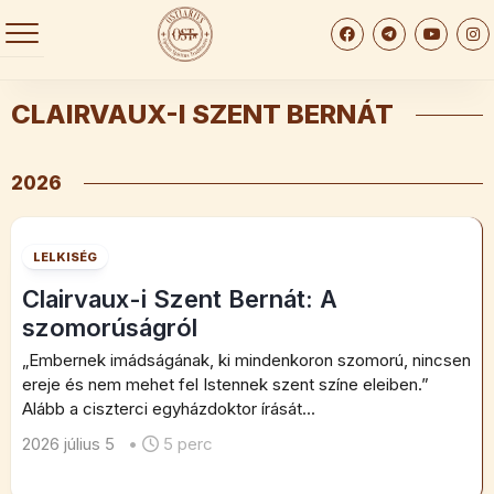
Skip
to
content
CLAIRVAUX-I SZENT BERNÁT
2026
LELKISÉG
Clairvaux-i Szent Bernát: A
szomorúságról
„Embernek imádságának, ki mindenkoron szomorú, nincsen
ereje és nem mehet fel Istennek szent színe eleiben.”
Alább a ciszterci egyházdoktor írását...
2026 július 5
•
5 perc