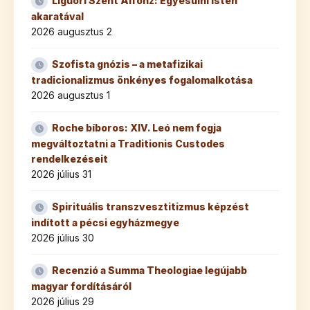
Liguori Szent Alfonz: Egyesülni Isten
akaratával
2026 augusztus 2
Szofista gnózis – a metafizikai
tradicionalizmus önkényes fogalomalkotása
2026 augusztus 1
Roche bíboros: XIV. Leó nem fogja
megváltoztatni a Traditionis Custodes
rendelkezéseit
2026 július 31
Spirituális transzvesztitizmus képzést
indított a pécsi egyházmegye
2026 július 30
Recenzió a Summa Theologiae legújabb
magyar fordításáról
2026 július 29