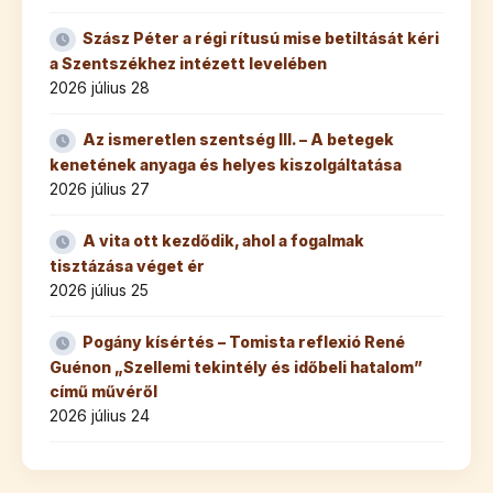
Szász Péter a régi rítusú mise betiltását kéri
a Szentszékhez intézett levelében
2026 július 28
Az ismeretlen szentség III. – A betegek
kenetének anyaga és helyes kiszolgáltatása
2026 július 27
A vita ott kezdődik, ahol a fogalmak
tisztázása véget ér
2026 július 25
Pogány kísértés – Tomista reflexió René
Guénon „Szellemi tekintély és időbeli hatalom”
című művéről
2026 július 24