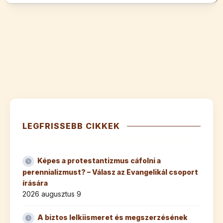
LEGFRISSEBB CIKKEK
Képes a protestantizmus cáfolni a
perennializmust? – Válasz az Evangelikál csoport
írására
2026 augusztus 9
A biztos lelkiismeret és megszerzésének