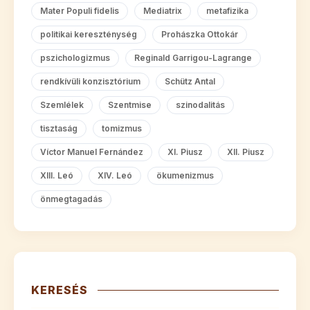
Mater Populi fidelis
Mediatrix
metafizika
politikai kereszténység
Prohászka Ottokár
pszichologizmus
Reginald Garrigou-Lagrange
rendkívüli konzisztórium
Schütz Antal
Szemlélek
Szentmise
szinodalitás
tisztaság
tomizmus
Víctor Manuel Fernández
XI. Piusz
XII. Piusz
XIII. Leó
XIV. Leó
ökumenizmus
önmegtagadás
KERESÉS