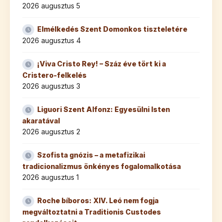
2026 augusztus 5
Elmélkedés Szent Domonkos tiszteletére
2026 augusztus 4
¡Viva Cristo Rey! – Száz éve tört ki a
Cristero-felkelés
2026 augusztus 3
Liguori Szent Alfonz: Egyesülni Isten
akaratával
2026 augusztus 2
Szofista gnózis – a metafizikai
tradicionalizmus önkényes fogalomalkotása
2026 augusztus 1
Roche bíboros: XIV. Leó nem fogja
megváltoztatni a Traditionis Custodes