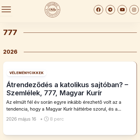
Skip
to
content
777
2026
VÉLEMÉNYCIKKEK
Átrendeződés a katolikus sajtóban? –
Szemlélek, 777, Magyar Kurír
Az elmúlt fél év során egyre inkább érezhető volt az a
tendencia, hogy a Magyar Kurír háttérbe szorul, és a...
2026 május 16
•
8 perc