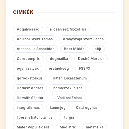
CIMKÉK
Aggályosság
a józan ész filozófiája
Aquinói Szent Tamás
Aranyszájú Szent János
Athanasius Schneider
Beer Miklós
böjt
Coredemprix
dogmatika
Désiré Mercier
egyházatyák
eretnekség
FSSPX
görögkatolikus
Hittani Dikasztérium
Hodász András
homoszexualitás
Horváth Sándor
II. Vatikáni Zsinat
integralizmus
kánonjog
Kínai egyház
liberális katolicizmus
liturgia
Mater Populi fidelis
Mediatrix
metafizika