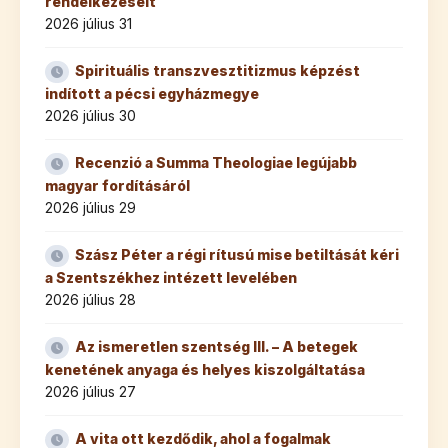
rendelkezéseit
2026 július 31
Spirituális transzvesztitizmus képzést
indított a pécsi egyházmegye
2026 július 30
Recenzió a Summa Theologiae legújabb
magyar fordításáról
2026 július 29
Szász Péter a régi rítusú mise betiltását kéri
a Szentszékhez intézett levelében
2026 július 28
Az ismeretlen szentség III. – A betegek
kenetének anyaga és helyes kiszolgáltatása
2026 július 27
A vita ott kezdődik, ahol a fogalmak