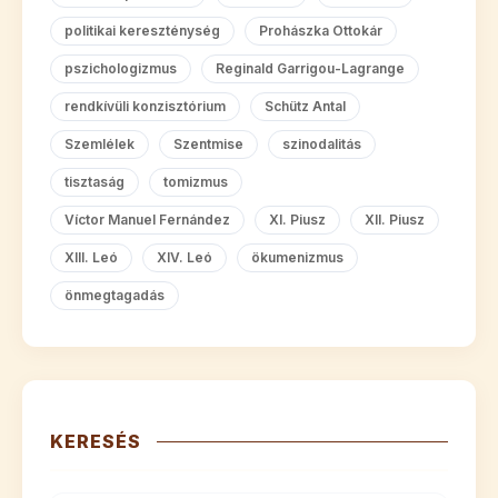
politikai kereszténység
Prohászka Ottokár
pszichologizmus
Reginald Garrigou-Lagrange
rendkívüli konzisztórium
Schütz Antal
Szemlélek
Szentmise
szinodalitás
tisztaság
tomizmus
Víctor Manuel Fernández
XI. Piusz
XII. Piusz
XIII. Leó
XIV. Leó
ökumenizmus
önmegtagadás
KERESÉS