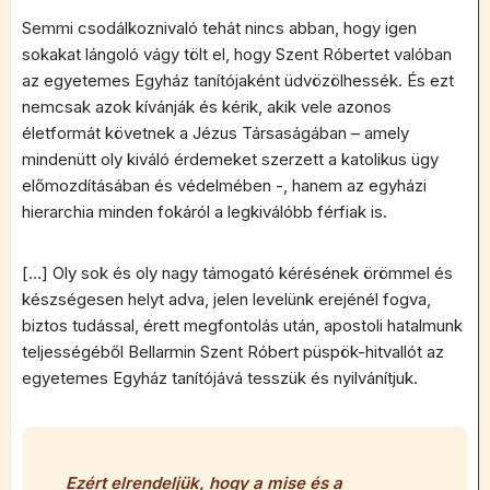
Semmi csodálkoznivaló tehát nincs abban, hogy igen
sokakat lángoló vágy tölt el, hogy Szent Róbertet valóban
az egyetemes Egyház tanítójaként üdvözölhessék. És ezt
nemcsak azok kívánják és kérik, akik vele azonos
életformát követnek a Jézus Társaságában – amely
mindenütt oly kiváló érdemeket szerzett a katolikus ügy
előmozdításában és védelmében -, hanem az egyházi
hierarchia minden fokáról a legkiválóbb férfiak is.
[…] Oly sok és oly nagy támogató kérésének örömmel és
készségesen helyt adva, jelen levelünk erejénél fogva,
biztos tudással, érett megfontolás után, apostoli hatalmunk
teljességéből Bellarmin Szent Róbert püspök-hitvallót az
egyetemes Egyház tanítójává tesszük és nyilvánítjuk.
Ezért elrendeljük, hogy a mise és a