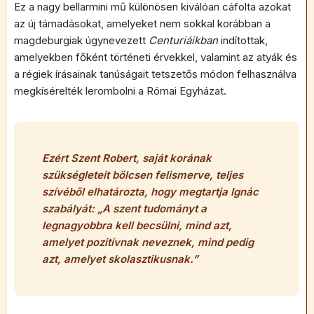
Ez a nagy bellarmini mű különösen kiválóan cáfolta azokat
az új támadásokat, amelyeket nem sokkal korábban a
magdeburgiak úgynevezett
Centuriáikban
indítottak,
amelyekben főként történeti érvekkel, valamint az atyák és
a régiek írásainak tanúságait tetszetős módon felhasználva
megkísérelték lerombolni a Római Egyházat.
Ezért Szent Robert, saját korának
szükségleteit bölcsen felismerve, teljes
szívéből elhatározta, hogy megtartja Ignác
szabályát: „
A szent tudományt a
legnagyobbra kell becsülni, mind azt,
amelyet pozitívnak neveznek, mind pedig
azt, amelyet skolasztikusnak
.”