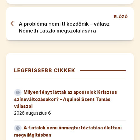
ELŐZŐ
A probléma nem itt kezdődik – válasz
Németh László megszólalására
LEGFRISSEBB CIKKEK
Milyen fényt láttak az apostolok Krisztus
színeváltozásakor? – Aquinói Szent Tamás
válaszol
2026 augusztus 6
A fiatalok nemi önmegtartóztatása élettani
megvilágításban