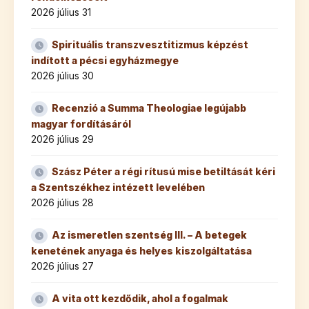
2026 július 31
Spirituális transzvesztitizmus képzést
indított a pécsi egyházmegye
2026 július 30
Recenzió a Summa Theologiae legújabb
magyar fordításáról
2026 július 29
Szász Péter a régi rítusú mise betiltását kéri
a Szentszékhez intézett levelében
2026 július 28
Az ismeretlen szentség III. – A betegek
kenetének anyaga és helyes kiszolgáltatása
2026 július 27
A vita ott kezdődik, ahol a fogalmak