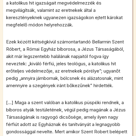
a katolikus hit igazságait megvédelmezzék és
megvilágítsák, valamint az eretnekek által a
keresztényeknek ugyanezen igazságokon ejtett károkat
megfelelő módon helyrehozzák.
Ezek között kétségkívül számontartandó Bellarmin Szent
Róbert, a Római Egyház bíborosa, a Jézus Társaságából,
akit már legszentebb halálának napjaitól fogva így
neveztek: „kiváló férfiú, jeles teológus, a katolikus hit
erőteljes védelmezője, az eretnekek pörölye”; ugyanőt
pedig „annyira jámbornak, bölcsnek és alázatosnak, mint
amennyire a szegények iránt bőkezűnek” hirdették.
[…] Maga a szent valóban a katolikus püspöki rendnek, a
bíboros atyák testületének, végül pedig magának a Jézus
Társaságának is ragyogó dicsősége, amely ilyen nagy
férfiút adott az Egyháznak és tanítványát a legnagyobb
gondossággal nevelte. Mert amikor Szent Robert belépett