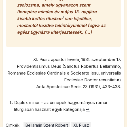
zsolozsma, amely ugyanazon szent
ünnepére minden év május 13. napjára
kisebb kettős rítusban
1
van kijelölve,
mostantól kezdve tekintélyünknél fogva az
egész Egyházra kiterjesztessék. […]
XI. Piusz apostoli levele, 1931. szeptember 17.
Providentissimus Deus (Sanctus Robertus Bellarmino,
Romanae Ecclesiae Cardinalis e Societate Iesu, universalis
Ecclesiae Doctor renuntiatur)
Acta Apostolicae Sedis 23 (1931), 433–438.
Duplex minor – az ünnepek hagyományos római
liturgiában használt egyik kategóriája
↩︎
Cimkék:
Bellarmin Szent Róbert
XI. Piusz