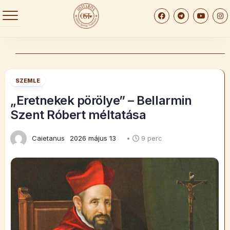
Skip
to
content
SZEMLE
„Eretnekek pörölye” – Bellarmin
Szent Róbert méltatása
Caietanus
2026 május 13
•
9 perc