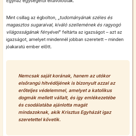
Egyház egységétől eltávolodtak.
Mint csillag az égbolton, „
tudományának széles és
magasztos sugaraival, kiváló szellemének és ragyogó
világosságának fényével
” feltárta az igazságot – azt az
igazságot, amelyet mindennél jobban szeretett – minden
jóakaratú ember előtt.
Nemcsak saját korának, hanem az utókor
elsőrangú hitvédőjének is bizonyult azzal az
erőteljes védelemmel, amelyet a katolikus
dogmák mellett vállalt, és így emlékezetébe
és csodálatába ajánlotta magát
mindazoknak, akik Krisztus Egyházát igaz
szeretettel követik.