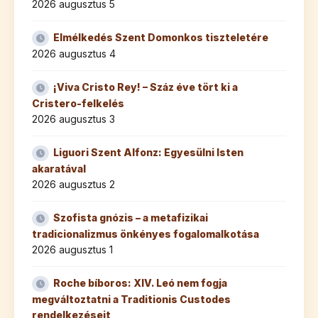
2026 augusztus 5
Elmélkedés Szent Domonkos tiszteletére
2026 augusztus 4
¡Viva Cristo Rey! – Száz éve tört ki a
Cristero-felkelés
2026 augusztus 3
Liguori Szent Alfonz: Egyesülni Isten
akaratával
2026 augusztus 2
Szofista gnózis – a metafizikai
tradicionalizmus önkényes fogalomalkotása
2026 augusztus 1
Roche bíboros: XIV. Leó nem fogja
megváltoztatni a Traditionis Custodes
rendelkezéseit