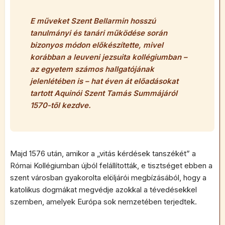
E műveket Szent Bellarmin hosszú
tanulmányi és tanári működése során
bizonyos módon előkészítette, mivel
korábban a leuveni jezsuita kollégiumban –
az egyetem számos hallgatójának
jelenlétében is – hat éven át előadásokat
tartott Aquinói Szent Tamás
Summájáról
1570-től kezdve.
Majd 1576 után, amikor a „vitás kérdések tanszékét” a
Római Kollégiumban újból felállították, e tisztséget ebben a
szent városban gyakorolta elöljárói megbízásából, hogy a
katolikus dogmákat megvédje azokkal a tévedésekkel
szemben, amelyek Európa sok nemzetében terjedtek.