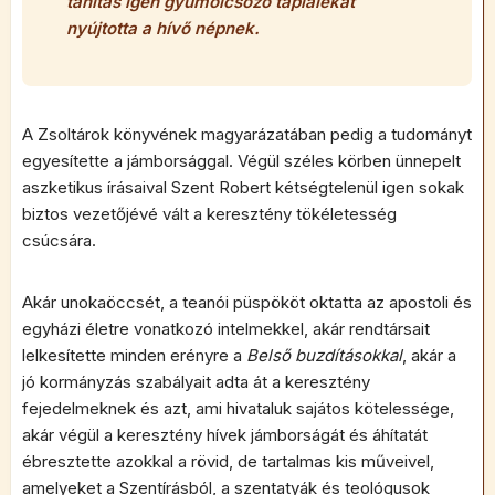
tanítás igen gyümölcsöző táplálékát
nyújtotta a hívő népnek.
A Zsoltárok könyvének magyarázatában pedig a tudományt
egyesítette a jámborsággal. Végül széles körben ünnepelt
aszketikus írásaival Szent Robert kétségtelenül igen sokak
biztos vezetőjévé vált a keresztény tökéletesség
csúcsára.
Akár unokaöccsét, a teanói püspököt oktatta az apostoli és
egyházi életre vonatkozó intelmekkel, akár rendtársait
lelkesítette minden erényre a
Belső buzdításokkal
, akár a
jó kormányzás szabályait adta át a keresztény
fejedelmeknek és azt, ami hivataluk sajátos kötelessége,
akár végül a keresztény hívek jámborságát és áhítatát
ébresztette azokkal a rövid, de tartalmas kis műveivel,
amelyeket a Szentírásból, a szentatyák és teológusok