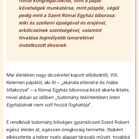
római kongregációknál, mint a pápai
követségek munkatársa, mint püspök, végül
pedig mint a Szent Római Egyház bíborosa:
lelki és szellemi épségével és erejével,
erkölcseinek szentségével, valamint
hivatása legmélyebb ismeretével
mutatkozott ékesnek.
Már életében nagy dicséretet kapott elődünktől, VIII.
Kelemen pápától, aki őt – „
akarata ellenére és hiába
tiltakozva
” – a Római Egyház bíborosai közé akarta iktatni,
mivel abban az időben „
tudomány tekintetében Isten
Egyházának nem volt hozzá foghatója
”.
E rendkívüli tudomány bőséges gyümölcseit Szent Robert
egész életén át, egészen öregkoráig termette. Ifjúként
elkészítette a héber nyelv alapjait tárgyaló művét, továbbá