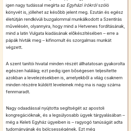
igen nagy tudással megírta az
Egyházi írókról
szóló
könyvét is, jóllehet az később jelent meg. Ezután és egész
életútján rendkívüli buzgalommal munkálkodott a Szentírás
művelésén, olyannyira, hogy mind a Hetvenes fordításának,
mind a latin Vulgata kiadásának előkészítésében – erre a
pápák hívták meg – kifinomult és szorgalmas munkát
végzett.
A szent tanítói hivatal minden részét állhatatosan gyakorolta
egészen haláláig; ezt pedig igen bőségesen teljesítette
azokban a levelezésekben is, amelyekből a világ csaknem
minden részére küldött leveleinek még ma is nagy száma
fennmaradt.
Nagy odaadással nyújtotta segítségét az apostoli
kongregációknak, és a legsúlyosabb ügyek tárgyalásában –
még a Keleti Egyház ügyeiben is – ragyogó tanúságát adta
tudományának és bölcsességének. Ezt még