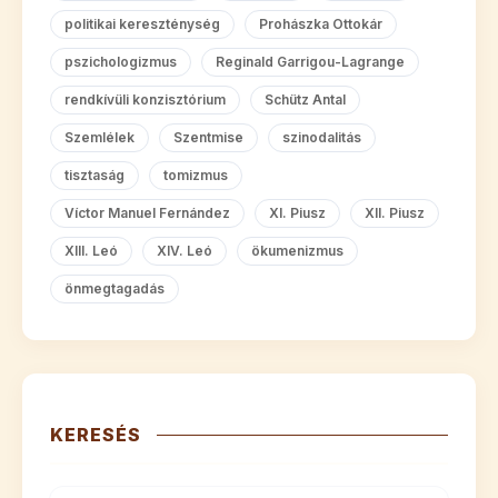
politikai kereszténység
Prohászka Ottokár
pszichologizmus
Reginald Garrigou-Lagrange
rendkívüli konzisztórium
Schütz Antal
Szemlélek
Szentmise
szinodalitás
tisztaság
tomizmus
Víctor Manuel Fernández
XI. Piusz
XII. Piusz
XIII. Leó
XIV. Leó
ökumenizmus
önmegtagadás
KERESÉS