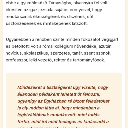
ebbe a gyümölcsöző Társaságba, olyannyira fel volt
ékesítve az igaz jezsuita sajátos erényeivel, hogy
rendtársainak ékességének és díszének, sőt
ösztönzésének és mintaképének látszott.
Ugyanebben a rendben szinte minden fokozatot végigjárt
és betöltött: volt a római kollégium növendéke, azután
novícius, skolasztikus, szerzetes, tanár, szent szónok,
professzor, lelki vezető, rektor és tartományfőnök.
Mindezeket a tisztségeket úgy viselte, hogy
állandóan példaként lehetett őt felhozni;
ugyanígy az Egyházban rá bízott feladatokat
is oly módon látta el, hogy mindenben a
legkiválóbbnak mutatkozott: mint tudós
férfiú, mint író mint teológus és tanácsadó a