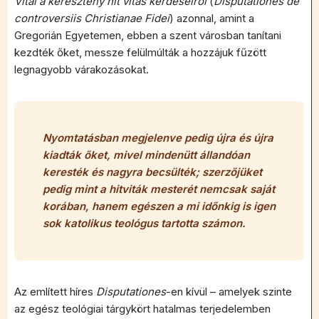
Vitái a keresztény hit vitás kérdéseiről
(
Disputationes de
controversiis Christianae Fidei
) azonnal, amint a
Gregorián Egyetemen, ebben a szent városban tanítani
kezdték őket, messze felülmúlták a hozzájuk fűzött
legnagyobb várakozásokat.
Nyomtatásban megjelenve pedig újra és újra
kiadták őket, mivel mindenütt állandóan
keresték és nagyra becsülték; szerzőjüket
pedig mint a hitviták mesterét nemcsak saját
korában, hanem egészen a mi időnkig is igen
sok katolikus teológus tartotta számon.
Az említett híres
Disputationes
-en kívül – amelyek szinte
az egész teológiai tárgykört hatalmas terjedelemben