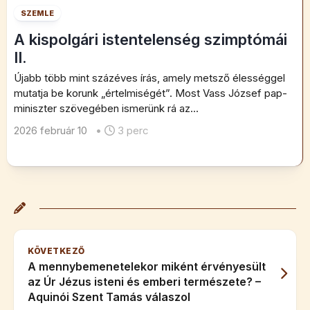
SZEMLE
A kispolgári istentelenség szimptómái
II.
Újabb több mint százéves írás, amely metsző élességgel
mutatja be korunk „értelmiségét”. Most Vass József pap-
miniszter szövegében ismerünk rá az...
2026 február 10
•
3 perc
KÖVETKEZŐ
A mennybemenetelekor miként érvényesült
az Úr Jézus isteni és emberi természete? –
Aquinói Szent Tamás válaszol