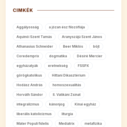
CIMKÉK
Aggályosság
a józan ész filozófiája
Aquinói Szent Tamás
Aranyszájú Szent János
Athanasius Schneider
Beer Miklós
böjt
Coredemprix
dogmatika
Désiré Mercier
egyházatyák
eretnekség
FSSPX
görögkatolikus
Hittani Dikasztérium
Hodász András
homoszexualitás
Horváth Sándor
II. Vatikáni Zsinat
integralizmus
kánonjog
Kínai egyház
liberális katolicizmus
liturgia
Mater Populi fidelis
Mediatrix
metafizika