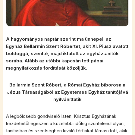
A hagyományos naptár szerint ma ünnepeli az
Egyház Bellarmin Szent Róbertet, akit XI. Piusz avatott
boldoggá, szentté, majd iktatott az egyháztanítók
sorába. Alább az utóbbi kapcsán tett pápai
megnyilatkozás fordítását közöljük.
Bellarmin Szent Róbert, a Római Egyház bíborosa a
Jézus Társaságából az Egyetemes Egyház tanítójává
nyílváníttatik
A legbölcsebb gondviselő Isten, Krisztus Egyházának
kezdeteitől egészen a közelebbi időkig szüntelenül olyan,
tanításban és szentségben kiváló férfiakat támasztott, akik