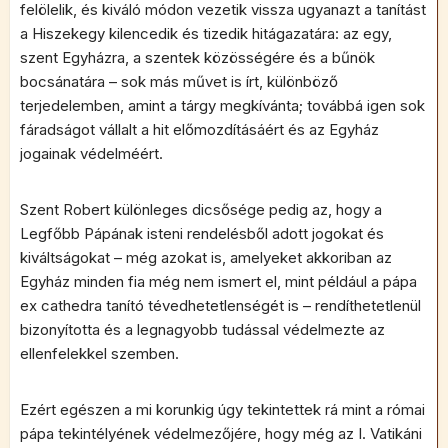
felölelik, és kiváló módon vezetik vissza ugyanazt a tanítást
a Hiszekegy kilencedik és tizedik hitágazatára: az egy,
szent Egyházra, a szentek közösségére és a bűnök
bocsánatára – sok más művet is írt, különböző
terjedelemben, amint a tárgy megkívánta; továbbá igen sok
fáradságot vállalt a hit előmozdításáért és az Egyház
jogainak védelméért.
Szent Robert különleges dicsősége pedig az, hogy a
Legfőbb Pápának isteni rendelésből adott jogokat és
kiváltságokat – még azokat is, amelyeket akkoriban az
Egyház minden fia még nem ismert el, mint például a pápa
ex cathedra tanító tévedhetetlenségét is – rendíthetetlenül
bizonyította és a legnagyobb tudással védelmezte az
ellenfelekkel szemben.
Ezért egészen a mi korunkig úgy tekintettek rá mint a római
pápa tekintélyének védelmezőjére, hogy még az I. Vatikáni