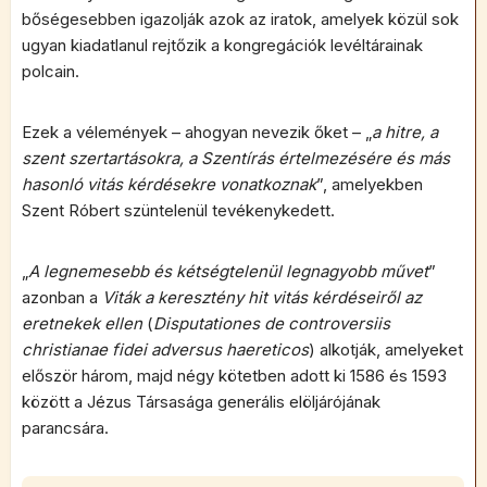
bőségesebben igazolják azok az iratok, amelyek közül sok
ugyan kiadatlanul rejtőzik a kongregációk levéltárainak
polcain.
Ezek a vélemények – ahogyan nevezik őket – „
a hitre, a
szent szertartásokra, a Szentírás értelmezésére és más
hasonló vitás kérdésekre vonatkoznak
”, amelyekben
Szent Róbert szüntelenül tevékenykedett.
„
A legnemesebb és kétségtelenül legnagyobb művet
”
azonban a
Viták a keresztény hit vitás kérdéseiről az
eretnekek ellen
(
Disputationes de controversiis
christianae fidei adversus haereticos
) alkotják, amelyeket
először három, majd négy kötetben adott ki 1586 és 1593
között a Jézus Társasága generális elöljárójának
parancsára.