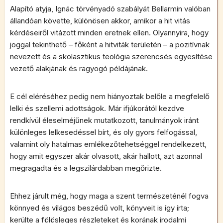
Alapító atyja, Ignác törvényadó szabályát Bellarmin valóban
állandóan követte, különösen akkor, amikor a hit vitás
kérdéseiről vitázott minden eretnek ellen. Olyannyira, hogy
joggal tekinthető – főként a hitviták területén – a pozitívnak
nevezett és a skolasztikus teológia szerencsés egyesítése
vezető alakjának és ragyogó példájának.
E cél eléréséhez pedig nem hiányoztak belőle a megfelelő
lelki és szellemi adottságok. Már ifjúkorától kezdve
rendkívül éleselméjűnek mutatkozott, tanulmányok iránt
különleges lelkesedéssel bírt, és oly gyors felfogással,
valamint oly hatalmas emlékezőtehetséggel rendelkezett,
hogy amit egyszer akár olvasott, akár hallott, azt azonnal
megragadta és a legszilárdabban megőrizte.
Ehhez járult még, hogy maga a szent természeténél fogva
könnyed és világos beszédű volt, könyveit is így írta;
kerülte a fölösleges részleteket és korának irodalmi