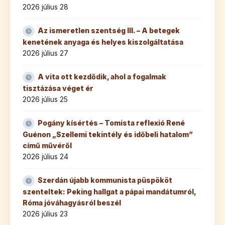
2026 július 28
Az ismeretlen szentség III. – A betegek
kenetének anyaga és helyes kiszolgáltatása
2026 július 27
A vita ott kezdődik, ahol a fogalmak
tisztázása véget ér
2026 július 25
Pogány kísértés – Tomista reflexió René
Guénon „Szellemi tekintély és időbeli hatalom”
című művéről
2026 július 24
Szerdán újabb kommunista püspököt
szenteltek: Peking hallgat a pápai mandátumról,
Róma jóváhagyásról beszél
2026 július 23