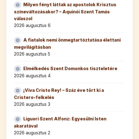
Milyen fényt láttak az apostolok Krisztus
színeváltozásakor? – Aquinói Szent Tamás
válaszol
2026 augusztus 6
A fiatalok nemi önmegtartóztatása élettani
megvilágításban
2026 augusztus 5
Elmélkedés Szent Domonkos tiszteletére
2026 augusztus 4
¡Viva Cristo Rey! – Száz éve tört ki a
Cristero-felkelés
2026 augusztus 3
Liguori Szent Alfonz: Egyesülni Isten
akaratával
2026 augusztus 2