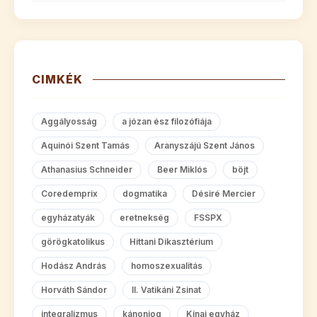
CIMKÉK
Aggályosság
a józan ész filozófiája
Aquinói Szent Tamás
Aranyszájú Szent János
Athanasius Schneider
Beer Miklós
böjt
Coredemprix
dogmatika
Désiré Mercier
egyházatyák
eretnekség
FSSPX
görögkatolikus
Hittani Dikasztérium
Hodász András
homoszexualitás
Horváth Sándor
II. Vatikáni Zsinat
integralizmus
kánonjog
Kínai egyház