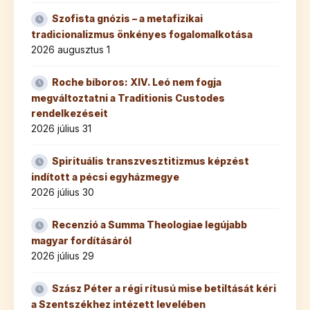
Szofista gnózis – a metafizikai
tradicionalizmus önkényes fogalomalkotása
2026 augusztus 1
Roche bíboros: XIV. Leó nem fogja
megváltoztatni a Traditionis Custodes
rendelkezéseit
2026 július 31
Spirituális transzvesztitizmus képzést
indított a pécsi egyházmegye
2026 július 30
Recenzió a Summa Theologiae legújabb
magyar fordításáról
2026 július 29
Szász Péter a régi rítusú mise betiltását kéri
a Szentszékhez intézett levelében