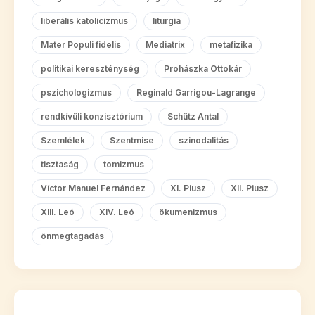
liberális katolicizmus
liturgia
Mater Populi fidelis
Mediatrix
metafizika
politikai kereszténység
Prohászka Ottokár
pszichologizmus
Reginald Garrigou-Lagrange
rendkívüli konzisztórium
Schütz Antal
Szemlélek
Szentmise
szinodalitás
tisztaság
tomizmus
Víctor Manuel Fernández
XI. Piusz
XII. Piusz
XIII. Leó
XIV. Leó
ökumenizmus
önmegtagadás