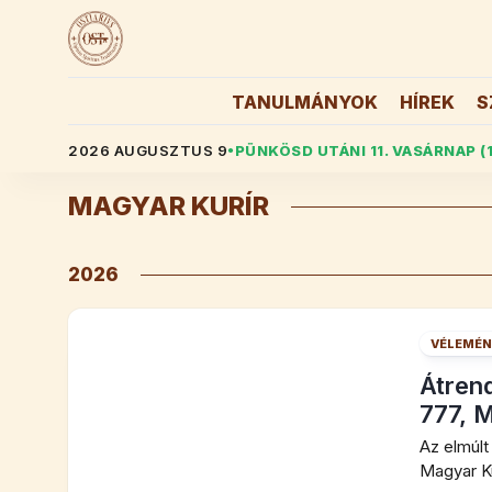
Skip
to
content
TANULMÁNYOK
HÍREK
S
2026 AUGUSZTUS 9
PÜNKÖSD UTÁNI 11. VASÁRNAP (
●
MAGYAR KURÍR
2026
VÉLEMÉN
Átrend
777, M
Az elmúlt
Magyar Kur