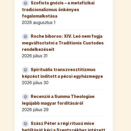
Szofista gnózis – a metafizikai
tradicionalizmus önkényes
fogalomalkotása
2026 augusztus 1
Roche bíboros: XIV. Leó nem fogja
megváltoztatni a Traditionis Custodes
rendelkezéseit
2026 július 31
Spirituális transzvesztitizmus
képzést indított a pécsi egyházmegye
2026 július 30
Recenzió a Summa Theologiae
legújabb magyar fordításáról
2026 július 29
Szász Péter a régi rítusú mise
betiltását kéri a Szentszékhez intézett