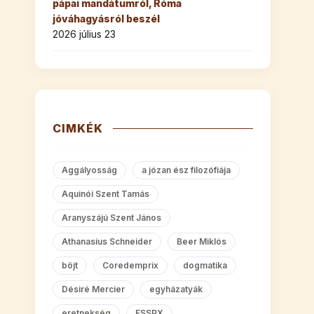
pápai mandátumról, Róma
jóváhagyásról beszél
2026 július 23
CIMKÉK
Aggályosság
a józan ész filozófiája
Aquinói Szent Tamás
Aranyszájú Szent János
Athanasius Schneider
Beer Miklós
böjt
Coredemprix
dogmatika
Désiré Mercier
egyházatyák
eretnekség
FSSPX