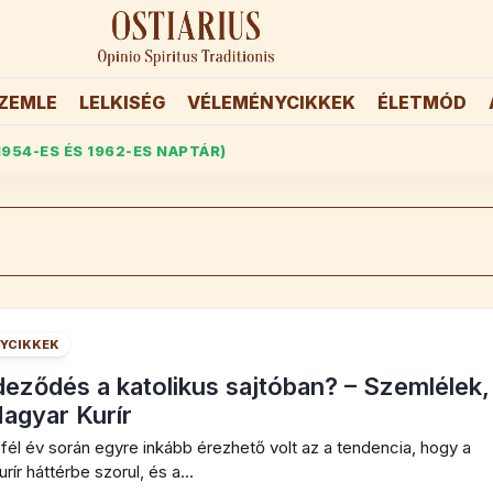
ZEMLE
LELKISÉG
VÉLEMÉNYCIKKEK
ÉLETMÓD
1954-ES ÉS 1962-ES NAPTÁR)
YCIKKEK
eződés a katolikus sajtóban? – Szemlélek,
agyar Kurír
 fél év során egyre inkább érezhető volt az a tendencia, hogy a
ír háttérbe szorul, és a...