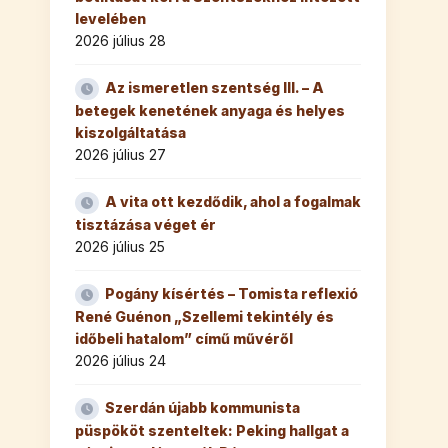
levelében
2026 július 28
Az ismeretlen szentség III. – A
betegek kenetének anyaga és helyes
kiszolgáltatása
2026 július 27
A vita ott kezdődik, ahol a fogalmak
tisztázása véget ér
2026 július 25
Pogány kísértés – Tomista reflexió
René Guénon „Szellemi tekintély és
időbeli hatalom” című művéről
2026 július 24
Szerdán újabb kommunista
püspököt szenteltek: Peking hallgat a