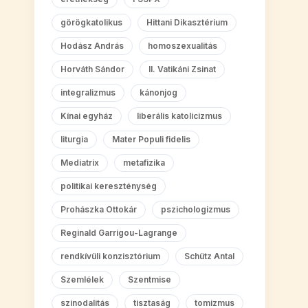
görögkatolikus
Hittani Dikasztérium
Hodász András
homoszexualitás
Horváth Sándor
II. Vatikáni Zsinat
integralizmus
kánonjog
Kínai egyház
liberális katolicizmus
liturgia
Mater Populi fidelis
Mediatrix
metafizika
politikai kereszténység
Prohászka Ottokár
pszichologizmus
Reginald Garrigou-Lagrange
rendkívüli konzisztórium
Schütz Antal
Szemlélek
Szentmise
szinodalitás
tisztaság
tomizmus