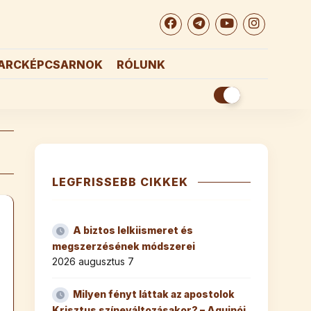
ARCKÉPCSARNOK
RÓLUNK
LEGFRISSEBB CIKKEK
A biztos lelkiismeret és
megszerzésének módszerei
2026 augusztus 7
Milyen fényt láttak az apostolok
Krisztus színeváltozásakor? – Aquinói