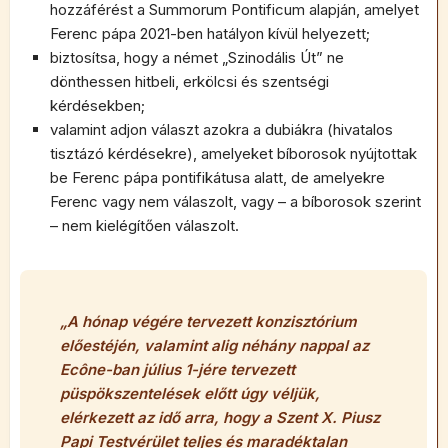
hozzáférést a Summorum Pontificum alapján, amelyet
Ferenc pápa 2021-ben hatályon kívül helyezett;
biztosítsa, hogy a német „Szinodális Út” ne
dönthessen hitbeli, erkölcsi és szentségi
kérdésekben;
valamint adjon választ azokra a dubiákra (hivatalos
tisztázó kérdésekre), amelyeket bíborosok nyújtottak
be Ferenc pápa pontifikátusa alatt, de amelyekre
Ferenc vagy nem válaszolt, vagy – a bíborosok szerint
– nem kielégítően válaszolt.
„
A hónap végére tervezett konzisztórium
előestéjén, valamint alig néhány nappal az
Ecône-ban július 1-jére tervezett
püspökszentelések előtt úgy véljük,
elérkezett az idő arra, hogy a Szent X. Piusz
Papi Testvérület teljes és maradéktalan