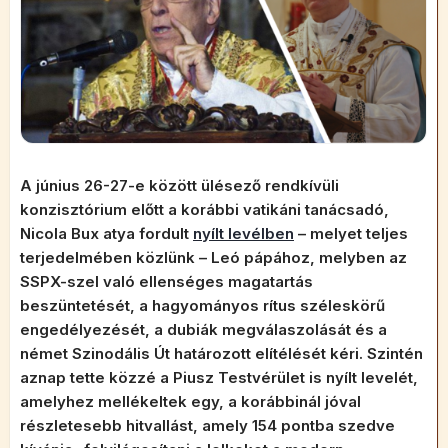
A június 26-27-e között ülésező rendkívüli
konzisztórium előtt a korábbi vatikáni tanácsadó,
Nicola Bux atya fordult
nyílt levélben
– melyet teljes
terjedelmében közlünk – Leó pápához, melyben az
SSPX-szel való ellenséges magatartás
beszüntetését, a hagyományos rítus széleskörű
engedélyezését, a dubiák megválaszolását és a
német Szinodális Út határozott elítélését kéri. Szintén
aznap tette közzé a Piusz Testvérület is nyílt levelét,
amelyhez mellékeltek egy, a korábbinál jóval
részletesebb hitvallást, amely 154 pontba szedve