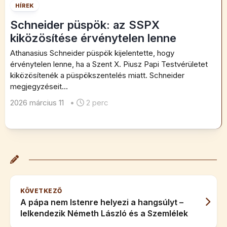
HÍREK
Schneider püspök: az SSPX
kiközösítése érvénytelen lenne
Athanasius Schneider püspök kijelentette, hogy
érvénytelen lenne, ha a Szent X. Piusz Papi Testvérületet
kiközösítenék a püspökszentelés miatt. Schneider
megjegyzéseit...
2026 március 11
•
2 perc
KÖVETKEZŐ
A pápa nem Istenre helyezi a hangsúlyt –
lelkendezik Németh László és a Szemlélek