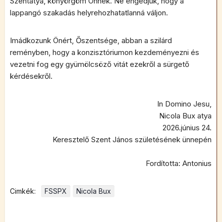
Szentatya, könyörgöm Önnek. Ne engedjük, hogy a
lappangó szakadás helyrehozhatatlanná váljon.
Imádkozunk Önért, Őszentsége, abban a szilárd
reményben, hogy a konzisztóriumon kezdeményezni és
vezetni fog egy gyümölcsöző vitát ezekről a sürgető
kérdésekről.
In Domino Jesu,
Nicola Bux atya
2026.június 24.
Keresztelő Szent János születésének ünnepén
Fordította: Antonius
Cimkék:
FSSPX
Nicola Bux