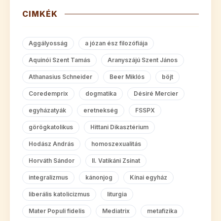
CIMKÉK
Aggályosság
a józan ész filozófiája
Aquinói Szent Tamás
Aranyszájú Szent János
Athanasius Schneider
Beer Miklós
böjt
Coredemprix
dogmatika
Désiré Mercier
egyházatyák
eretnekség
FSSPX
görögkatolikus
Hittani Dikasztérium
Hodász András
homoszexualitás
Horváth Sándor
II. Vatikáni Zsinat
integralizmus
kánonjog
Kínai egyház
liberális katolicizmus
liturgia
Mater Populi fidelis
Mediatrix
metafizika