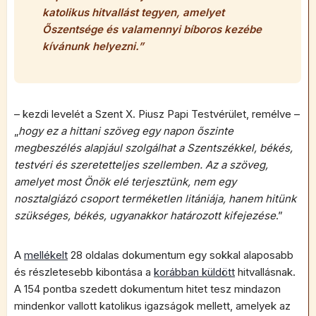
katolikus hitvallást tegyen, amelyet
Őszentsége és valamennyi bíboros kezébe
kívánunk helyezni.
”
– kezdi levelét a Szent X. Piusz Papi Testvérület, remélve –
„
hogy ez a hittani szöveg egy napon őszinte
megbeszélés alapjául szolgálhat a Szentszékkel, békés,
testvéri és szeretetteljes szellemben. Az a szöveg,
amelyet most Önök elé terjesztünk, nem egy
nosztalgiázó csoport terméketlen litániája, hanem hitünk
szükséges, békés, ugyanakkor határozott kifejezése
.”
A
mellékelt
28 oldalas dokumentum egy sokkal alaposabb
és részletesebb kibontása a
korábban küldött
hitvallásnak.
A 154 pontba szedett dokumentum hitet tesz mindazon
mindenkor vallott katolikus igazságok mellett, amelyek az