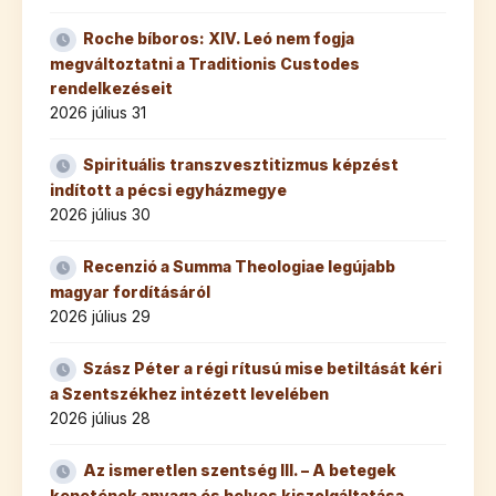
Roche bíboros: XIV. Leó nem fogja
megváltoztatni a Traditionis Custodes
rendelkezéseit
2026 július 31
Spirituális transzvesztitizmus képzést
indított a pécsi egyházmegye
2026 július 30
Recenzió a Summa Theologiae legújabb
magyar fordításáról
2026 július 29
Szász Péter a régi rítusú mise betiltását kéri
a Szentszékhez intézett levelében
2026 július 28
Az ismeretlen szentség III. – A betegek
kenetének anyaga és helyes kiszolgáltatása