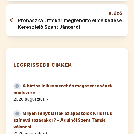
ELŐZŐ
Prohászka Ottokár megrendítő elmélkedése
Keresztelő Szent Jánosról
LEGFRISSEBB CIKKEK
A biztos lelkiismeret és megszerzésének
módszerei
2026 augusztus 7
Milyen fényt láttak az apostolok Krisztus
színeváltozásakor? – Aquinói Szent Tamás
válaszol
2026 augusztus 6