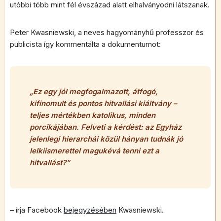
utóbbi több mint fél évszázad alatt elhalványodni látszanak.
Peter Kwasniewski, a neves hagyományhű professzor és
publicista így kommentálta a dokumentumot:
„
Ez egy jól megfogalmazott, átfogó,
kifinomult és pontos hitvallási kiáltvány –
teljes mértékben katolikus, minden
porcikájában. Felveti a kérdést: az Egyház
jelenlegi hierarchái közül hányan tudnák jó
lelkiismerettel magukévá tenni ezt a
hitvallást?
”
– írja Facebook
bejegyzésében
Kwasniewski.