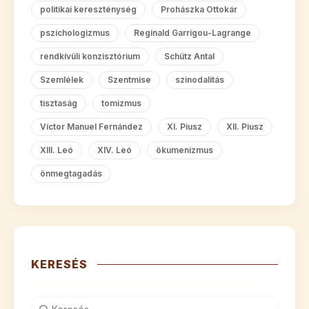
politikai kereszténység
Prohászka Ottokár
pszichologizmus
Reginald Garrigou-Lagrange
rendkívüli konzisztórium
Schütz Antal
Szemlélek
Szentmise
szinodalitás
tisztaság
tomizmus
Víctor Manuel Fernández
XI. Piusz
XII. Piusz
XIII. Leó
XIV. Leó
ökumenizmus
önmegtagadás
KERESÉS