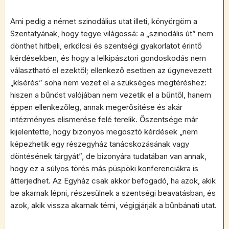
Ami pedig a német szinodálius utat illeti, könyörgöm a
Szentatyának, hogy tegye világossá: a „szinodális út” nem
dönthet hitbeli, erkölcsi és szentségi gyakorlatot érintő
kérdésekben, és hogy a lelkipásztori gondoskodás nem
választható el ezektől; ellenkező esetben az úgynevezett
„kísérés” soha nem vezet el a szükséges megtéréshez:
hiszen a bűnöst valójában nem vezetik el a bűntől, hanem
éppen ellenkezőleg, annak megerősítése és akár
intézményes elismerése felé terelik. Őszentsége már
kijelentette, hogy bizonyos megosztó kérdések „nem
képezhetik egy részegyház tanácskozásának vagy
döntésének tárgyát”, de bizonyára tudatában van annak,
hogy ez a súlyos törés más püspöki konferenciákra is
átterjedhet. Az Egyház csak akkor befogadó, ha azok, akik
be akarnak lépni, részesülnek a szentségi beavatásban, és
azok, akik vissza akarnak térni, végigjárják a bűnbánati utat.