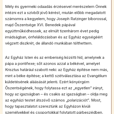
Mély és gyermeki odaadás érzéseivel merészelem Önnek
intézni ezt a szívből jövő kérést, miután előbb megadatott
számomra a kegyelem, hogy Joseph Ratzinger bíborossal,
majd Őszentsége XVI. Benedek pápával
együttműködhessek, az elmúlt tizenhárom évet pedig
imádságban, önfeláldozásban és az Egyház egységéért
végzett diszkrét, de állandó munkában tölthettem.
Az Egyház Isten és az emberiség közötti híd, amelynek a
pápa a pontifexe; sőt azonos azzal a békével, amelyet
Krisztus határául szabott neki: az Egyház építése nem más,
mint a béke építése; a kettő szétválasztása az Evangélium
küldetésének aláásását jelenti. Ezért könyörgöm
Őszentségének, hogy folytassa ezt az „egyetlen” irányt,
hogy az igazságban – és csakis az igazságban – oldja meg
az egyházi testet átszövő számos „polarizációt”. Most,
hogy tapasztalatot szereztünk az Egyházon kívüli
személyekkel és csoportokkal folytatott párbeszédben,