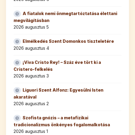
A fiatalok nemi önmegtartóztatása élettani
megvilágításban
2026 augusztus 5
Elmélkedés Szent Domonkos tiszteletére
2026 augusztus 4
¡Viva Cristo Rey! – Száz éve tört ki a
Cristero-felkelés
2026 augusztus 3
Liguori Szent Alfonz: Egyesülni Isten
akaratával
2026 augusztus 2
Szofista gnózis – a metafizikai
tradicionalizmus önkényes fogalomalkotása
2026 augusztus 1