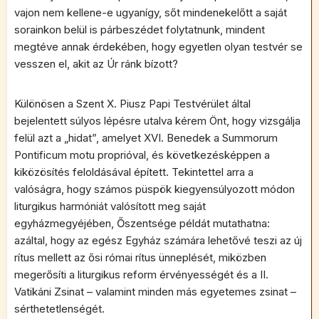
vajon nem kellene-e ugyanígy, sőt mindenekelőtt a saját
sorainkon belül is párbeszédet folytatnunk, mindent
megtéve annak érdekében, hogy egyetlen olyan testvér se
vesszen el, akit az Úr ránk bízott?
Különösen a Szent X. Piusz Papi Testvérület által
bejelentett súlyos lépésre utalva kérem Önt, hogy vizsgálja
felül azt a „hidat”, amelyet XVI. Benedek a Summorum
Pontificum motu proprióval, és következésképpen a
kiközösítés feloldásával épített. Tekintettel arra a
valóságra, hogy számos püspök kiegyensúlyozott módon
liturgikus harmóniát valósított meg saját
egyházmegyéjében, Őszentsége példát mutathatna:
azáltal, hogy az egész Egyház számára lehetővé teszi az új
rítus mellett az ősi római rítus ünneplését, miközben
megerősíti a liturgikus reform érvényességét és a II.
Vatikáni Zsinat – valamint minden más egyetemes zsinat –
sérthetetlenségét.