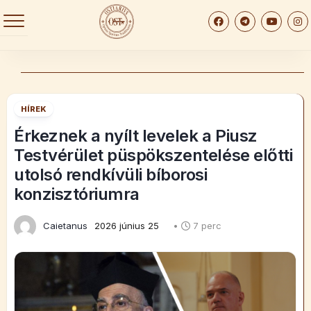
Skip
to
content
HÍREK
Érkeznek a nyílt levelek a Piusz
Testvérület püspökszentelése előtti
utolsó rendkívüli bíborosi
konzisztóriumra
Caietanus
2026 június 25
•
7 perc