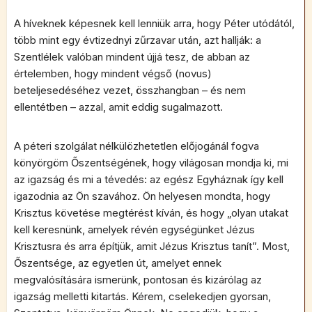
A híveknek képesnek kell lenniük arra, hogy Péter utódától,
több mint egy évtizednyi zűrzavar után, azt hallják: a
Szentlélek valóban mindent újjá tesz, de abban az
értelemben, hogy mindent végső (novus)
beteljesedéséhez vezet, összhangban – és nem
ellentétben – azzal, amit eddig sugalmazott.
A péteri szolgálat nélkülözhetetlen előjogánál fogva
könyörgöm Őszentségének, hogy világosan mondja ki, mi
az igazság és mi a tévedés: az egész Egyháznak így kell
igazodnia az Ön szavához. Ön helyesen mondta, hogy
Krisztus követése megtérést kíván, és hogy „olyan utakat
kell keresnünk, amelyek révén egységünket Jézus
Krisztusra és arra építjük, amit Jézus Krisztus tanít”. Most,
Őszentsége, az egyetlen út, amelyet ennek
megvalósítására ismerünk, pontosan és kizárólag az
igazság melletti kitartás. Kérem, cselekedjen gyorsan,