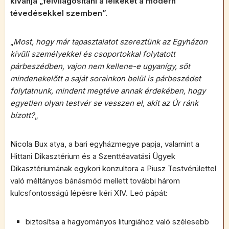
kívánja „felvilágosítani a lelkeket a modern
tévedésekkel szemben”.
„
Most, hogy már tapasztalatot szereztünk az Egyházon
kívüli személyekkel és csoportokkal folytatott
párbeszédben, vajon nem kellene-e ugyanígy, sőt
mindenekelőtt a saját sorainkon belül is párbeszédet
folytatnunk, mindent megtéve annak érdekében, hogy
egyetlen olyan testvér se vesszen el, akit az Úr ránk
bízott?
„
Nicola Bux atya, a bari egyházmegye papja, valamint a
Hittani Dikasztérium és a Szenttéavatási Ügyek
Dikasztériumának egykori konzultora a Piusz Testvérülettel
való méltányos bánásmód mellett további három
kulcsfontosságú lépésre kéri XIV. Leó pápát:
biztosítsa a hagyományos liturgiához való szélesebb