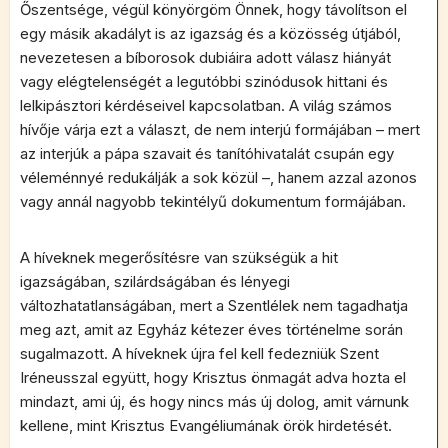
Őszentsége, végül könyörgöm Önnek, hogy távolítson el
egy másik akadályt is az igazság és a közösség útjából,
nevezetesen a bíborosok dubiáira adott válasz hiányát
vagy elégtelenségét a legutóbbi szinódusok hittani és
lelkipásztori kérdéseivel kapcsolatban. A világ számos
hívője várja ezt a választ, de nem interjú formájában – mert
az interjúk a pápa szavait és tanítóhivatalát csupán egy
véleménnyé redukálják a sok közül –, hanem azzal azonos
vagy annál nagyobb tekintélyű dokumentum formájában.
A híveknek megerősítésre van szükségük a hit
igazságában, szilárdságában és lényegi
változhatatlanságában, mert a Szentlélek nem tagadhatja
meg azt, amit az Egyház kétezer éves történelme során
sugalmazott. A híveknek újra fel kell fedezniük Szent
Iréneusszal együtt, hogy Krisztus önmagát adva hozta el
mindazt, ami új, és hogy nincs más új dolog, amit várnunk
kellene, mint Krisztus Evangéliumának örök hirdetését.