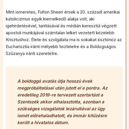
Mint ismeretes, Fulton Sheen érsek a 20. századi amerikai
katolicizmus egyik kiemelkedő alakja volt, aki
igehirdetésével, tanításával és médián keresztül végzett
apostoli munkájával számtalan lelket vezetett közelebb
Krisztushoz. Élete és szolgálata ma is sokakat ösztönöz az
Eucharisztia iránti mélyebb tiszteletre és a Boldogságos
Szűzanya iránti szeretetre.
A boldoggá avatás útja hosszú évek
megpróbáltatásai után jutott el e pontra. Az
eredetileg 2019-re tervezett szertartást a
Szentszék akkor elhalasztotta, azonban a
szükséges vizsgálatok lezárultával az ügy
ismét előrehaladhatott, és immár kitűzésre
került a hivatalos dátum.