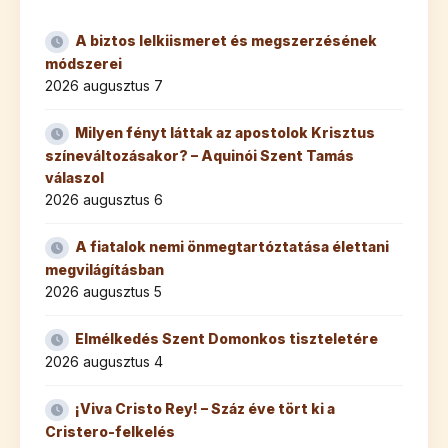
A biztos lelkiismeret és megszerzésének
módszerei
2026 augusztus 7
Milyen fényt láttak az apostolok Krisztus
színeváltozásakor? – Aquinói Szent Tamás
válaszol
2026 augusztus 6
A fiatalok nemi önmegtartóztatása élettani
megvilágításban
2026 augusztus 5
Elmélkedés Szent Domonkos tiszteletére
2026 augusztus 4
¡Viva Cristo Rey! – Száz éve tört ki a
Cristero-felkelés