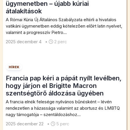
ügymenetben – újabb kúriai
átalakítások
A Római Kúria Új Általános Szabályzata eltörli a hivatalos
vatikáni ügymenetben eddig kötelezően előírt latin nyelvet,
valamint a progresszív Pietro...
2025 december 4
•
2 perc
HÍREK
Francia pap kéri a pápát nyílt levélben,
hogy járjon el Brigitte Macron
szentségtörő áldozása ügyében
A francia elnök felesége nyilvános bűnösként – lévén
rendezetlen a házassága valamint az abortusz és LMBTQ
nagy támogatója – szentáldozáshoz...
2025 december 22
•
5 perc