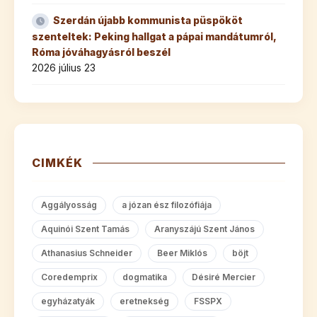
Szerdán újabb kommunista püspököt
szenteltek: Peking hallgat a pápai mandátumról,
Róma jóváhagyásról beszél
2026 július 23
CIMKÉK
Aggályosság
a józan ész filozófiája
Aquinói Szent Tamás
Aranyszájú Szent János
Athanasius Schneider
Beer Miklós
böjt
Coredemprix
dogmatika
Désiré Mercier
egyházatyák
eretnekség
FSSPX