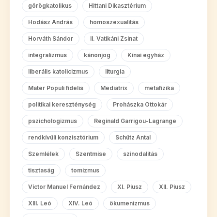
görögkatolikus
Hittani Dikasztérium
Hodász András
homoszexualitás
Horváth Sándor
II. Vatikáni Zsinat
integralizmus
kánonjog
Kínai egyház
liberális katolicizmus
liturgia
Mater Populi fidelis
Mediatrix
metafizika
politikai kereszténység
Prohászka Ottokár
pszichologizmus
Reginald Garrigou-Lagrange
rendkívüli konzisztórium
Schütz Antal
Szemlélek
Szentmise
szinodalitás
tisztaság
tomizmus
Víctor Manuel Fernández
XI. Piusz
XII. Piusz
XIII. Leó
XIV. Leó
ökumenizmus