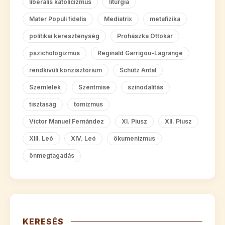
liberális katolicizmus
liturgia
Mater Populi fidelis
Mediatrix
metafizika
politikai kereszténység
Prohászka Ottokár
pszichologizmus
Reginald Garrigou-Lagrange
rendkívüli konzisztórium
Schütz Antal
Szemlélek
Szentmise
szinodalitás
tisztaság
tomizmus
Víctor Manuel Fernández
XI. Piusz
XII. Piusz
XIII. Leó
XIV. Leó
ökumenizmus
önmegtagadás
KERESÉS