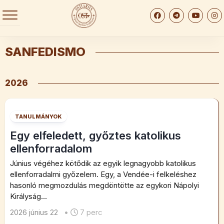
Skip
to
content
SANFEDISMO
2026
TANULMÁNYOK
Egy elfeledett, győztes katolikus
ellenforradalom
Június végéhez kötődik az egyik legnagyobb katolikus
ellenforradalmi győzelem. Egy, a Vendée-i felkeléshez
hasonló megmozdulás megdöntötte az egykori Nápolyi
Királyság...
2026 június 22
•
7 perc