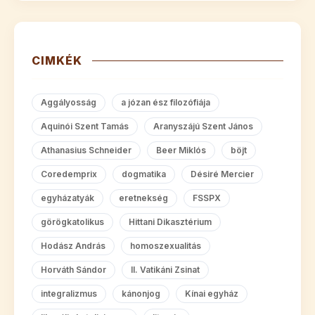
CIMKÉK
Aggályosság
a józan ész filozófiája
Aquinói Szent Tamás
Aranyszájú Szent János
Athanasius Schneider
Beer Miklós
böjt
Coredemprix
dogmatika
Désiré Mercier
egyházatyák
eretnekség
FSSPX
görögkatolikus
Hittani Dikasztérium
Hodász András
homoszexualitás
Horváth Sándor
II. Vatikáni Zsinat
integralizmus
kánonjog
Kínai egyház