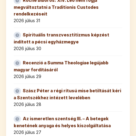
Roche bíboros: XIV. Leó nem fogja
megváltoztatni a Traditionis Custodes
rendelkezéseit
2026 július 31
Spirituális transzvesztitizmus képzést
indított a pécsi egyházmegye
2026 július 30
Recenzió a Summa Theologiae legújabb
magyar fordításáról
2026 július 29
Szász Péter a régi rítusú mise betiltását kéri
a Szentszékhez intézett levelében
2026 július 28
Az ismeretlen szentség III. – A betegek
kenetének anyaga és helyes kiszolgáltatása
2026 július 27