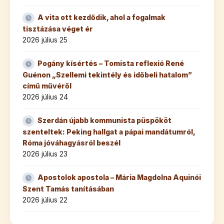
A vita ott kezdődik, ahol a fogalmak
tisztázása véget ér
2026 július 25
Pogány kísértés – Tomista reflexió René
Guénon „Szellemi tekintély és időbeli hatalom”
című művéről
2026 július 24
Szerdán újabb kommunista püspököt
szenteltek: Peking hallgat a pápai mandátumról,
Róma jóváhagyásról beszél
2026 július 23
Apostolok apostola – Mária Magdolna Aquinói
Szent Tamás tanításában
2026 július 22