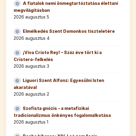
A fiatalok nemi önmegtartóztatása élettani
megvilágításban
2026 augusztus 5
Elmélkedés Szent Domonkos tiszteletére
2026 augusztus 4
¡Viva Cristo Rey! – Száz éve tört ki a
Cristero-felkelés
2026 augusztus 3
Liguori Szent Alfonz: Egyesülni Isten
akaratával
2026 augusztus 2
Szofista gnózis – a metafizikai
tradicionalizmus önkényes fogalomalkotása
2026 augusztus 1