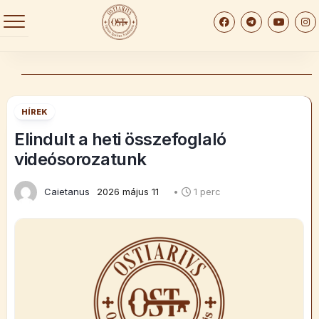
Skip
to
content
HÍREK
Elindult a heti összefoglaló
videósorozatunk
Caietanus
2026 május 11
•
1 perc