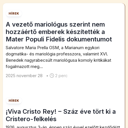
HÍREK
A vezető mariológus szerint nem
hozzáértő emberek készítették a
Mater Populi Fidelis dokumentumot
Salvatore Maria Prella OSM, a Marianum egykori
dogmatika- és mariológia professzora, valamint XVI.
Benedek nagyrabecsült mariológusa komoly kritikákat
fogalmazott meg...
2025 november 28
•
2 perc
HÍREK
¡Viva Cristo Rey! – Száz éve tört ki a
Cristero-felkelés
1926. augusztus 3-án, éppen száz évvel ezelőtt kezdődött