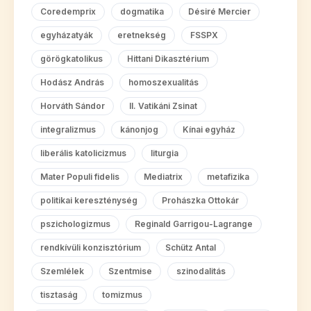
Coredemprix
dogmatika
Désiré Mercier
egyházatyák
eretnekség
FSSPX
görögkatolikus
Hittani Dikasztérium
Hodász András
homoszexualitás
Horváth Sándor
II. Vatikáni Zsinat
integralizmus
kánonjog
Kínai egyház
liberális katolicizmus
liturgia
Mater Populi fidelis
Mediatrix
metafizika
politikai kereszténység
Prohászka Ottokár
pszichologizmus
Reginald Garrigou-Lagrange
rendkívüli konzisztórium
Schütz Antal
Szemlélek
Szentmise
szinodalitás
tisztaság
tomizmus