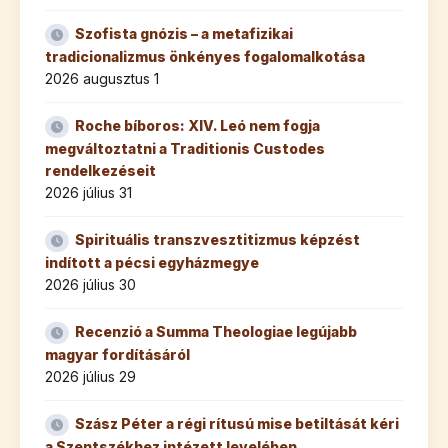
Szofista gnózis – a metafizikai
tradicionalizmus önkényes fogalomalkotása
2026 augusztus 1
Roche bíboros: XIV. Leó nem fogja
megváltoztatni a Traditionis Custodes
rendelkezéseit
2026 július 31
Spirituális transzvesztitizmus képzést
indított a pécsi egyházmegye
2026 július 30
Recenzió a Summa Theologiae legújabb
magyar fordításáról
2026 július 29
Szász Péter a régi rítusú mise betiltását kéri
a Szentszékhez intézett levelében