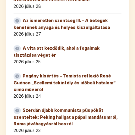
2026 július 28
Az ismeretlen szentség III. – A betegek
kenetének anyaga és helyes kiszolgáltatása
2026 július 27
A vita ott kezdődik, ahol a fogalmak
tisztázása véget ér
2026 július 25
Pogány kísértés – Tomista reflexió René
Guénon „Szellemi tekintély és időbeli hatalom”
című művéről
2026 július 24
Szerdán újabb kommunista püspököt
szenteltek: Peking hallgat a pápai mandátumról,
Róma jóváhagyásról beszél
2026 július 23