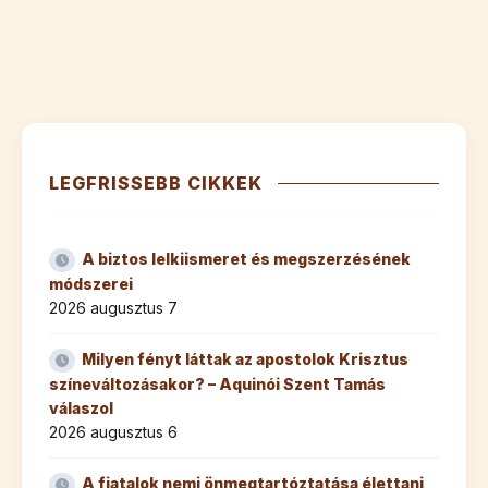
LEGFRISSEBB CIKKEK
A biztos lelkiismeret és megszerzésének
módszerei
2026 augusztus 7
Milyen fényt láttak az apostolok Krisztus
színeváltozásakor? – Aquinói Szent Tamás
válaszol
2026 augusztus 6
A fiatalok nemi önmegtartóztatása élettani