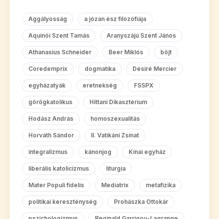
Aggályosság
a józan ész filozófiája
Aquinói Szent Tamás
Aranyszájú Szent János
Athanasius Schneider
Beer Miklós
böjt
Coredemprix
dogmatika
Désiré Mercier
egyházatyák
eretnekség
FSSPX
görögkatolikus
Hittani Dikasztérium
Hodász András
homoszexualitás
Horváth Sándor
II. Vatikáni Zsinat
integralizmus
kánonjog
Kínai egyház
liberális katolicizmus
liturgia
Mater Populi fidelis
Mediatrix
metafizika
politikai kereszténység
Prohászka Ottokár
pszichologizmus
Reginald Garrigou-Lagrange