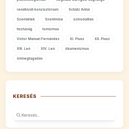
rendkívüli konzisztórium
Schütz Antal
Szemlélek
Szentmise
szinodalitás
tisztaság
tomizmus
Víctor Manuel Fernández
XI. Piusz
XII. Piusz
XIII. Leó
XIV. Leó
ökumenizmus
önmegtagadás
KERESÉS