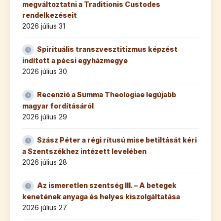
megváltoztatni a Traditionis Custodes
rendelkezéseit
2026 július 31
Spirituális transzvesztitizmus képzést
indított a pécsi egyházmegye
2026 július 30
Recenzió a Summa Theologiae legújabb
magyar fordításáról
2026 július 29
Szász Péter a régi rítusú mise betiltását kéri
a Szentszékhez intézett levelében
2026 július 28
Az ismeretlen szentség III. – A betegek
kenetének anyaga és helyes kiszolgáltatása
2026 július 27