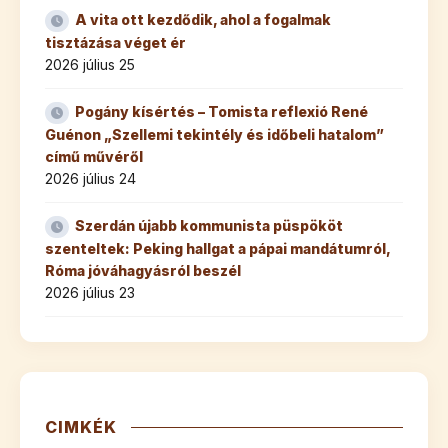
A vita ott kezdődik, ahol a fogalmak
tisztázása véget ér
2026 július 25
Pogány kísértés – Tomista reflexió René
Guénon „Szellemi tekintély és időbeli hatalom”
című művéről
2026 július 24
Szerdán újabb kommunista püspököt
szenteltek: Peking hallgat a pápai mandátumról,
Róma jóváhagyásról beszél
2026 július 23
CIMKÉK