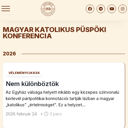
Skip
to
content
MAGYAR KATOLIKUS PÜSPÖKI
KONFERENCIA
2026
VÉLEMÉNYCIKKEK
Nem különböztök
Az Egyház válsága helyett inkább egy közepes színvonalú
körlevél pártpolitikai konnotációi tartják lázban a magyar
„katolikus” „értelmiséget”. Ez a helyzet...
2026 február 24
•
3 perc