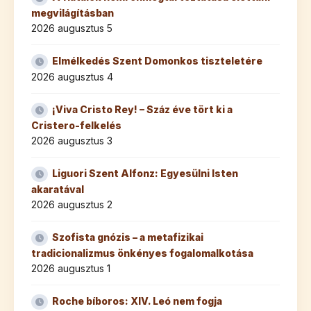
megvilágításban
2026 augusztus 5
Elmélkedés Szent Domonkos tiszteletére
2026 augusztus 4
¡Viva Cristo Rey! – Száz éve tört ki a
Cristero-felkelés
2026 augusztus 3
Liguori Szent Alfonz: Egyesülni Isten
akaratával
2026 augusztus 2
Szofista gnózis – a metafizikai
tradicionalizmus önkényes fogalomalkotása
2026 augusztus 1
Roche bíboros: XIV. Leó nem fogja