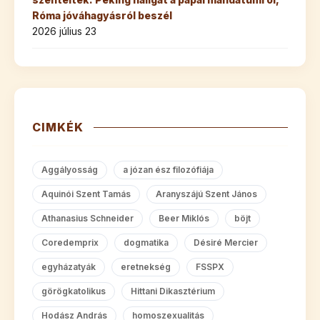
Róma jóváhagyásról beszél
2026 július 23
CIMKÉK
Aggályosság
a józan ész filozófiája
Aquinói Szent Tamás
Aranyszájú Szent János
Athanasius Schneider
Beer Miklós
böjt
Coredemprix
dogmatika
Désiré Mercier
egyházatyák
eretnekség
FSSPX
görögkatolikus
Hittani Dikasztérium
Hodász András
homoszexualitás