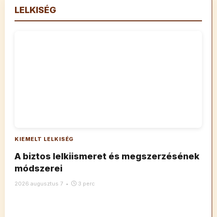
LELKISÉG
KIEMELT
LELKISÉG
A biztos lelkiismeret és megszerzésének
módszerei
2026 augusztus 7
•
3 perc