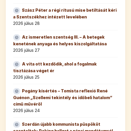
Szász Péter a régi rítusú mise betiltását kéri
a Szentszékhez intézett levelében
2026 július 28
Az ismeretlen szentség III. – A betegek
kenetének anyaga és helyes kiszolgáltatása
2026 július 27
A vita ott kezdődik, ahol a fogalmak
tisztázása véget ér
2026 július 25
Pogány kísértés – Tomista reflexió René
Guénon „Szellemi tekintély és időbeli hatalom”
című művéről
2026 július 24
Szerdán újabb kommunista püspököt
szenteltek: Peking hallgat a pápai mandátumról,