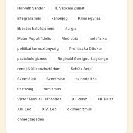
Horváth Sándor
II. Vatikáni Zsinat
integralizmus
kánonjog
Kínai egyház
liberális katolicizmus
liturgia
Mater Populi fidelis
Mediatrix
metafizika
politikai kereszténység
Prohászka Ottokár
pszichologizmus
Reginald Garrigou-Lagrange
rendkívüli konzisztórium
Schütz Antal
Szemlélek
Szentmise
szinodalitás
tisztaság
tomizmus
Víctor Manuel Fernández
XI. Piusz
XII. Piusz
XIII. Leó
XIV. Leó
ökumenizmus
önmegtagadás