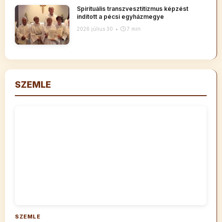
Spirituális transzvesztitizmus képzést
indított a pécsi egyházmegye
2026 július 30
•
7 min
SZEMLE
SZEMLE