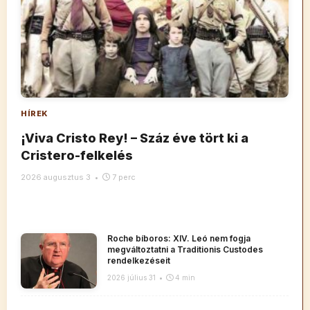
HÍREK
¡Viva Cristo Rey! – Száz éve tört ki a
Cristero-felkelés
2026 augusztus 3
•
7 perc
Roche bíboros: XIV. Leó nem fogja
megváltoztatni a Traditionis Custodes
rendelkezéseit
2026 július 31
•
4 min