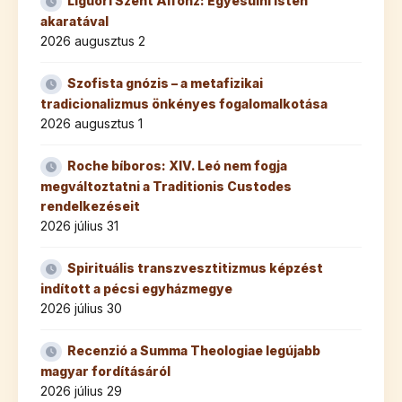
Liguori Szent Alfonz: Egyesülni Isten
akaratával
2026 augusztus 2
Szofista gnózis – a metafizikai
tradicionalizmus önkényes fogalomalkotása
2026 augusztus 1
Roche bíboros: XIV. Leó nem fogja
megváltoztatni a Traditionis Custodes
rendelkezéseit
2026 július 31
Spirituális transzvesztitizmus képzést
indított a pécsi egyházmegye
2026 július 30
Recenzió a Summa Theologiae legújabb
magyar fordításáról
2026 július 29