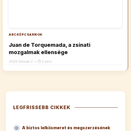
ARCKÉPCSARNOK
Juan de Torquemada, a zsinati
mozgalmak ellensége
2026 február 2
•
3 perc
LEGFRISSEBB CIKKEK
A biztos lelkiismeret és megszerzésének