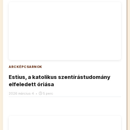
ARCKÉPCSARNOK
Estius, a katolikus szentírástudomány
elfeledett óriása
2026 március 4
•
5 perc