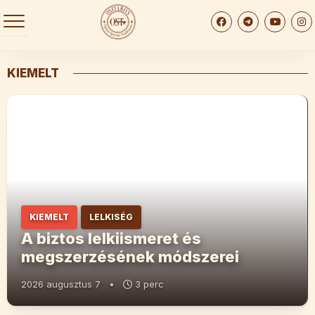
Skip
to
content
KIEMELT
KIEMELT
LELKISÉG
A biztos lelkiismeret és
megszerzésének módszerei
2026 augusztus 7
•
3 perc