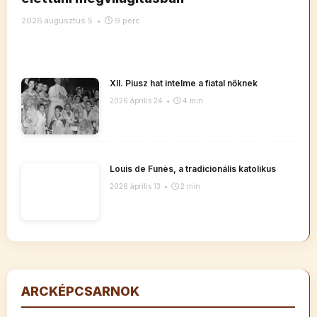
2026 augusztus 5
•
9 perc
XII. Piusz hat intelme a fiatal nőknek
2026 április 24
•
4 min
Louis de Funès, a tradicionális katolikus
2026 április 13
•
2 min
ARCKÉPCSARNOK