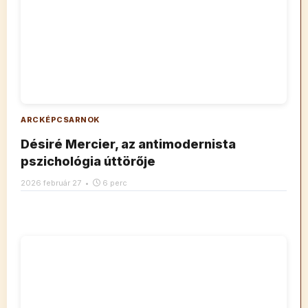
ARCKÉPCSARNOK
Désiré Mercier, az antimodernista
pszichológia úttörője
2026 február 27
•
6 perc