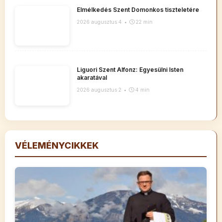
Elmélkedés Szent Domonkos tiszteletére
2026 augusztus 4
•
22 min
Liguori Szent Alfonz: Egyesülni Isten
akaratával
2026 augusztus 2
•
4 min
VÉLEMÉNYCIKKEK