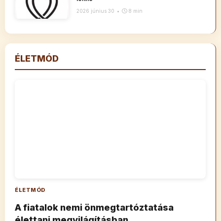
2026 június 30
•
8 min
ÉLETMÓD
ÉLETMÓD
A fiatalok nemi önmegtartóztatása
élettani megvilágításban