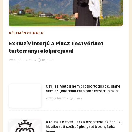
VÉLEMÉNYCIKKEK
Exkluzív interjú a Piusz Testvérület
tartományi elöljárójával
2026 július 20
•
10 perc
Cirill és Metód nem protoortodoxok, pláne
nem az „interkulturális párbeszéd” alakjai
2026 július 7
•
6 min
A Piusz Testvérület kiközösítése az általuk
hivatkozott szükséghelyzet bizonyítéka
lenne