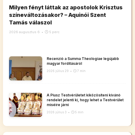
Milyen fényt láttak az apostolok Krisztus
színeváltozásakor? – Aquinói Szent
Tamás válaszol
2026 augusztus 6
•
5 perc
Recenzió a Summa Theologiae legújabb
magyar fordításáról
2026 július 29
•
7 min
A Piusz Testvérületet kiközösíteni kívánó
rendelet jelenti ki, hogy lehet a Testvérület
miséire járni
2026 július 3
•
5 min