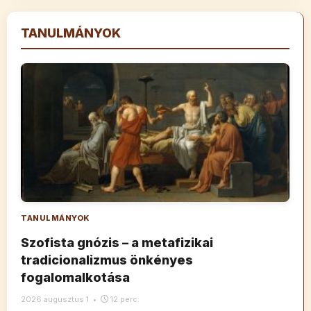
TANULMÁNYOK
TANULMÁNYOK
Szofista gnózis – a metafizikai
tradicionalizmus önkényes
fogalomalkotása
2026 augusztus 1
•
12 perc