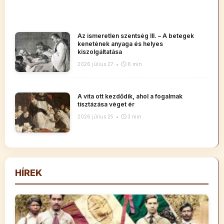
Az ismeretlen szentség III. – A betegek
kenetének anyaga és helyes
kiszolgáltatása
2026 július 27
•
6 min
A vita ott kezdődik, ahol a fogalmak
tisztázása véget ér
2026 július 25
•
3 min
HÍREK